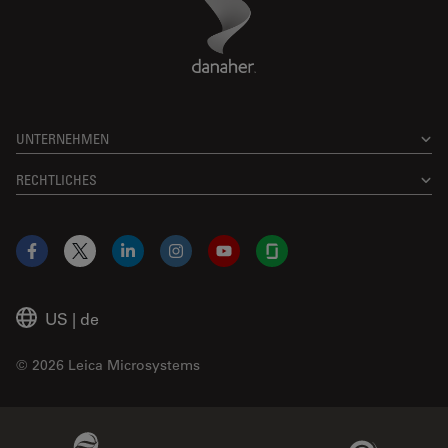
Danaher Logo
Footer
UNTERNEHMEN
RECHTLICHES
Facebook
X
LinkedIn
Instagram
YouTube
Glassdoor
US
|
de
© 2026 Leica Microsystems
Beckman Coulter Link
Genedata Link