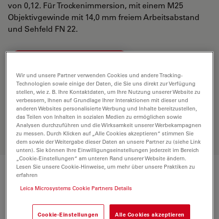
von 0,12. Für Trockenimmersion, mit einem M25
Objektivgewinde mit 14,0 mm freiem Arbeitsabstand
und Sehfeld FN 22.
ANGEBOT ANFORDERN
Wir und unsere Partner verwenden Cookies und andere Tracking-
Technologien sowie einige der Daten, die Sie uns direkt zur Verfügung
stellen, wie z. B. Ihre Kontaktdaten, um Ihre Nutzung unserer Website zu
Entdecken Sie die perfekte Lösung.
verbessern, Ihnen auf Grundlage Ihrer Interaktionen mit dieser und
Erkunden Sie unseren
Objective
anderen Websites personalisierte Werbung und Inhalte bereitzustellen,
Finder
, vergleichen Sie Alternativen
das Teilen von Inhalten in sozialen Medien zu ermöglichen sowie
und finden Sie die beste Lösung für
Analysen durchzuführen und die Wirksamkeit unserer Werbekampagnen
zu messen. Durch Klicken auf „Alle Cookies akzeptieren“ stimmen Sie
Ihre Anforderungen.
dem sowie der Weitergabe dieser Daten an unsere Partner zu (siehe Link
unten). Sie können Ihre Einwilligungseinstellungen jederzeit im Bereich
„Cookie-Einstellungen“ am unteren Rand unserer Website ändern.
Lesen Sie unsere Cookie-Hinweise, um mehr über unsere Praktiken zu
erfahren
Technische Daten
Leica Microsystems Cookie Partners Details
Produktnummer
11506303
Cookie-Einstellungen
Alle Cookies akzeptieren