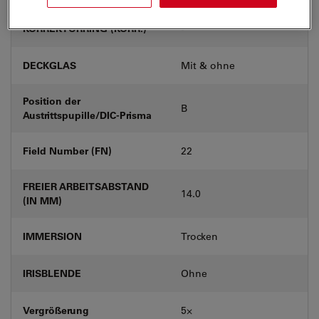
KORREKTURRING (KORR.)
-
DECKGLAS
Mit & ohne
Position der
B
Austrittspupille/DIC-Prisma
Field Number (FN)
22
FREIER ARBEITSABSTAND
14.0
(IN MM)
IMMERSION
Trocken
IRISBLENDE
Ohne
Vergrößerung
5⨉