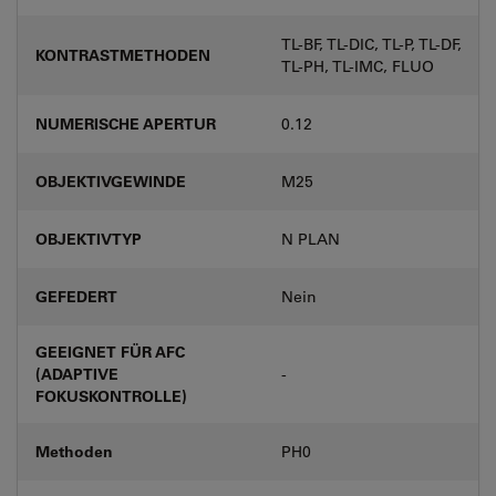
TL-BF, TL-DIC, TL-P, TL-DF,
KONTRASTMETHODEN
TL-PH, TL-IMC, FLUO
NUMERISCHE APERTUR
0.12
OBJEKTIVGEWINDE
M25
OBJEKTIVTYP
N PLAN
GEFEDERT
Nein
GEEIGNET FÜR AFC
(ADAPTIVE
-
FOKUSKONTROLLE)
Methoden
PH0