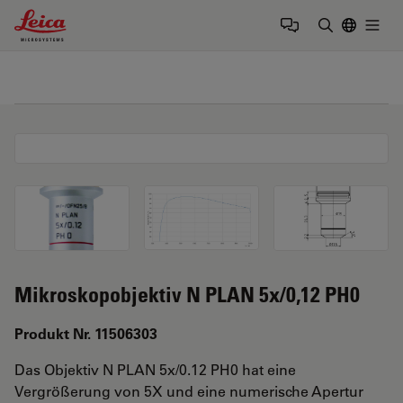
Leica Microsystems Logo
Togg
Suchbegrif
Mikroskopobjektiv N PLAN 5x/0,12 PH0
Produkt Nr. 11506303
Das Objektiv N PLAN 5x/0.12 PH0 hat eine
Vergrößerung von 5X und eine numerische Apertur