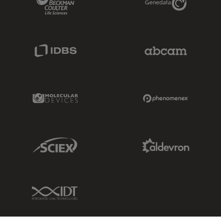
IDBS Link
Abcam Limited
Molecular Devices Link
Phenomenex L
Sciex Link
Aldevron Link
IDT Link