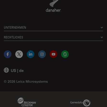
UNTERNEHMEN
RECHTLICHES
Facebook
X
LinkedIn
Instagram
YouTube
Glassdoor
US
|
de
© 2026 Leica Microsystems
Beckman Coulter Link
Genedata Link