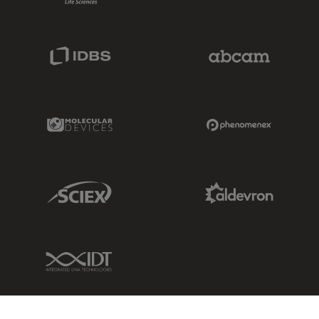
IDBS Link
Abcam Limited
Molecular Devices Link
Phenomenex L
Sciex Link
Aldevron Link
IDT Link