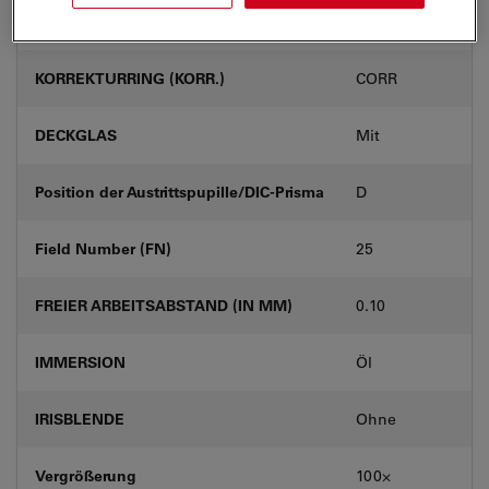
Produktnummer
11506325
KORREKTURRING (KORR.)
CORR
DECKGLAS
Mit
Position der Austrittspupille/DIC-Prisma
D
Field Number (FN)
25
FREIER ARBEITSABSTAND (IN MM)
0.10
IMMERSION
Öl
IRISBLENDE
Ohne
Vergrößerung
100⨉