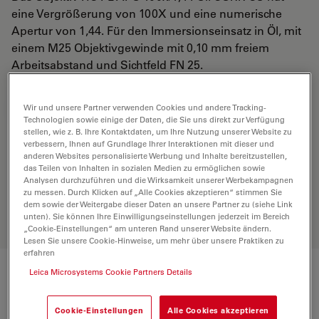
eine Vergrößerung von 100X und eine numerische
Apertur von 1,44. Für den Immersionseinsatz in Öl, mit
einem M25 Objektivgewinde mit 0,10 mm freiem
Arbeitsabstand und Sichtfeld FN 25.
Wir und unsere Partner verwenden Cookies und andere Tracking-
ANGEBOT ANFORDERN
Technologien sowie einige der Daten, die Sie uns direkt zur Verfügung
stellen, wie z. B. Ihre Kontaktdaten, um Ihre Nutzung unserer Website zu
verbessern, Ihnen auf Grundlage Ihrer Interaktionen mit dieser und
anderen Websites personalisierte Werbung und Inhalte bereitzustellen,
Entdecken Sie die perfekte Lösung.
das Teilen von Inhalten in sozialen Medien zu ermöglichen sowie
Erkunden Sie unseren
Objective
Analysen durchzuführen und die Wirksamkeit unserer Werbekampagnen
Finder
, vergleichen Sie Alternativen
zu messen. Durch Klicken auf „Alle Cookies akzeptieren“ stimmen Sie
und finden Sie die beste Lösung für
dem sowie der Weitergabe dieser Daten an unsere Partner zu (siehe Link
unten). Sie können Ihre Einwilligungseinstellungen jederzeit im Bereich
Ihre Anforderungen.
„Cookie-Einstellungen“ am unteren Rand unserer Website ändern.
Lesen Sie unsere Cookie-Hinweise, um mehr über unsere Praktiken zu
erfahren
Leica Microsystems Cookie Partners Details
Technische Daten
Cookie-Einstellungen
Alle Cookies akzeptieren