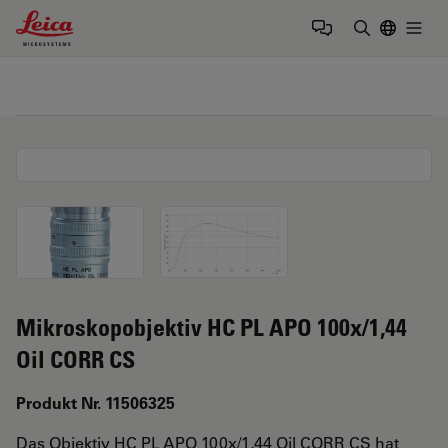
Leica Microsystems Logo
Togg
Suchbegrif
Mikroskopobjektiv HC PL APO 100x/1,44
Oil CORR CS
Produkt Nr. 11506325
Das Objektiv HC PL APO 100x/1,44 Oil CORR CS hat