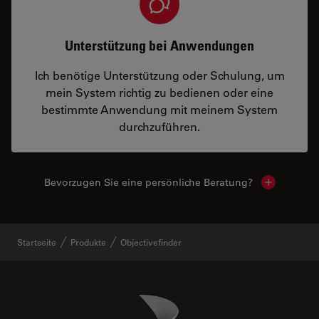
Unterstützung bei Anwendungen
Ich benötige Unterstützung oder Schulung, um
mein System richtig zu bedienen oder eine
bestimmte Anwendung mit meinem System
durchzuführen.
Bevorzugen Sie eine persönliche Beratung?
Show local
Startseite
Produkte
Objectivefinder
Danaher Logo
Footer