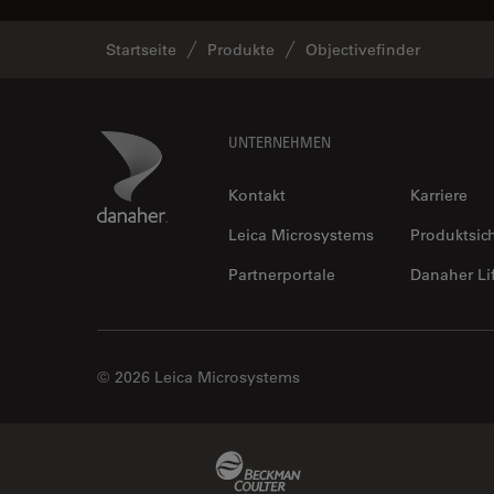
Startseite
Produkte
Objectivefinder
Footer
Danaher Logo
UNTERNEHMEN
Kontakt
Karriere
Leica Microsystems
Produktsic
Partnerportale
Danaher Li
© 2026 Leica Microsystems
Beckman Coulter Link