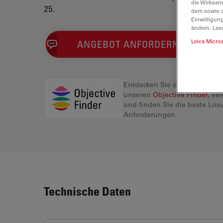
die Wirksam
25.
dem sowie d
Einwilligun
ändern. Les
Leica Micro
ANGEBOT ANFORDERN
Entdecken Sie die perfekte L
unseren
Objective Finder
, ve
und finden Sie die beste Lösu
Anforderungen.
Technische Daten