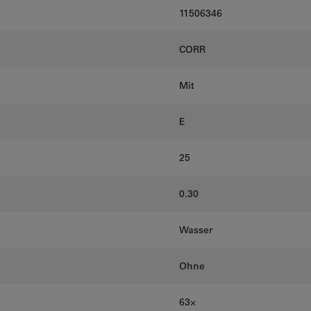
11506346
CORR
Mit
E
25
0.30
Wasser
Ohne
63⨉