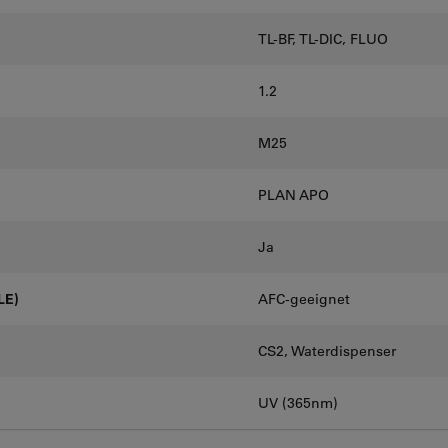
TL-BF, TL-DIC, FLUO
1.2
M25
PLAN APO
Ja
LE)
AFC-geeignet
CS2, Waterdispenser
UV (365nm)