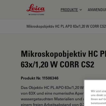
Leica Microsystems Logo
PRODUKTE
ANWENDU
Mikroskopobjektiv HC PL APO 63x/1,20 W CORR CS2
Mikroskopobjektiv HC 
63x/1,20 W CORR CS2
Produkt Nr. 11506346
Das Objektiv HC PL APO 63x/1,20 W CORR CS2 
Wir und uns
von 63X und eine numerische Apertur von 1,2. F
uns direkt z
wassergetauchten Materialien und mit einem M
Ihnen auf G
bereitzuste
einem freien Arbeitsabstand von 0,30 mm und e