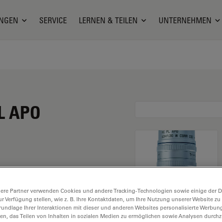
NGEN
SERVICE
LERNEN & TEILEN
UNTERNEHMEN
PL APO
hat eine Vergrößerung
ere Partner verwenden Cookies und andere Tracking-Technologien sowie einige der Da
ür den Einsatz in
ur Verfügung stellen, wie z. B. Ihre Kontaktdaten, um Ihre Nutzung unserer Website zu
25 Objektivgewinde mit
rundlage Ihrer Interaktionen mit dieser und anderen Websites personalisierte Werbun
llen, das Teilen von Inhalten in sozialen Medien zu ermöglichen sowie Analysen durc
inem Sichtfeld von FN