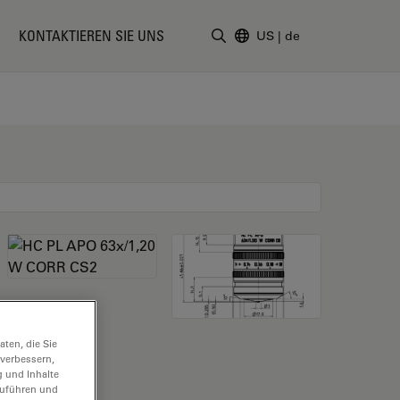
KONTAKTIEREN SIE UNS
US
|
de
Suchbegriff eingeben
ten, die Sie
 verbessern,
g und Inhalte
hzuführen und