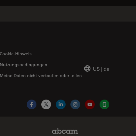
Cookie-Hinweis
Nutzungsbedingungen
US
|
de
Meine Daten nicht verkaufen oder teilen
Facebook
X
LinkedIn
Instagram
YouTube
Glassdoor
Abcam Limited Link