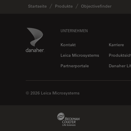
Startseite
Produkte
Objectivefinder
Footer
Danaher Logo
UNTERNEHMEN
Kontakt
Karriere
Leica Microsystems
Produktsic
Partnerportale
Danaher Li
© 2026 Leica Microsystems
Beckman Coulter Link