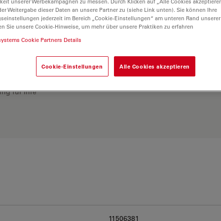
keit unserer Werbekampagnen zu messen. Durch Klicken auf „Alle Cookies akzeptiere
er Weitergabe dieser Daten an unsere Partner zu (siehe Link unten). Sie können Ihre
gseinstellungen jederzeit im Bereich „Cookie-Einstellungen“ am unteren Rand unserer
en Sie unsere Cookie-Hinweise, um mehr über unsere Praktiken zu erfahren
systems Cookie Partners Details
Cookie-Einstellungen
Alle Cookies akzeptieren
ösung. Erkunden Sie
rgleichen Sie Alternativen
ng für Ihre
11506381