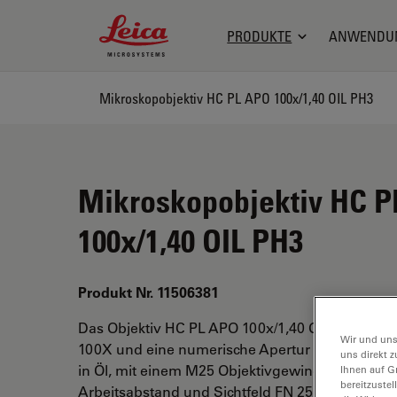
Leica Microsystems Logo
PRODUKTE
ANWENDU
Mikroskopobjektiv HC PL APO 100x/1,40 OIL PH3
Mikroskopobjektiv HC 
100x/1,40 OIL PH3
Produkt Nr. 11506381
Das Objektiv HC PL APO 100x/1,40 OIL PH3 hat 
Wir und uns
100X und eine numerische Apertur von 1,4. Für
uns direkt z
in Öl, mit einem M25 Objektivgewinde mit 0,09
Ihnen auf G
bereitzuste
Arbeitsabstand und Sichtfeld FN 25.