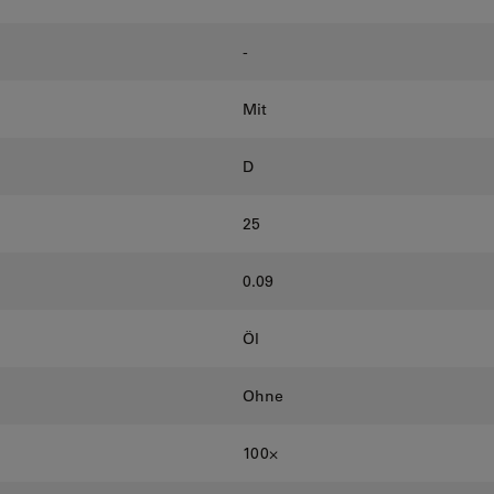
-
Mit
D
25
0.09
Öl
Ohne
100⨉