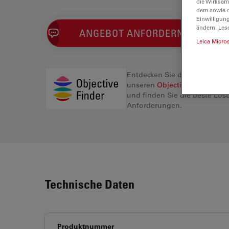
die Wirksam
dem sowie d
Einwilligun
ändern. Les
ANGEBOT ANFORDERN
Leica Micro
Entdecken Sie die perfekte L
unseren
Objective Finder
, ve
und finden Sie die beste Lösu
Anforderungen.
Technische Daten
Produktnummer