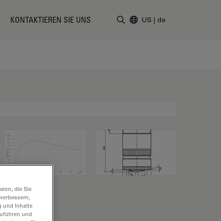
KONTAKTIEREN SIE UNS
US
|
de
Suchbegriff eingeben
ten, die Sie
 verbessern,
g und Inhalte
hzuführen und