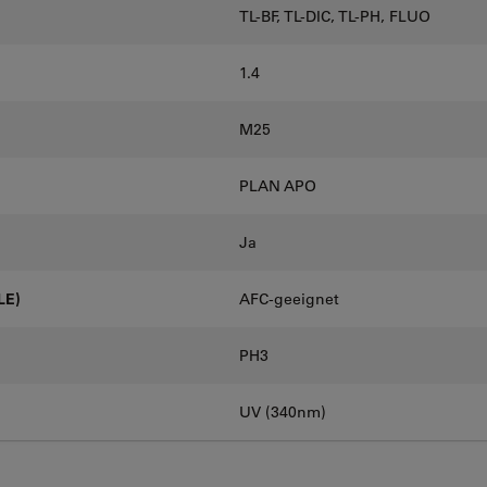
TL-BF, TL-DIC, TL-PH, FLUO
1.4
M25
PLAN APO
Ja
LE)
AFC-geeignet
PH3
UV (340nm)