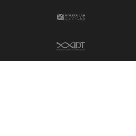
Molecular Devices Link
IDT Link