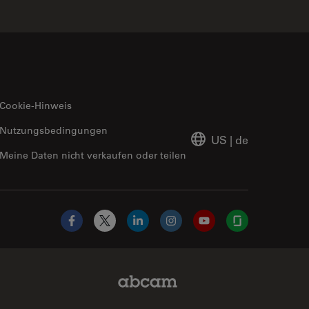
Cookie-Hinweis
Nutzungsbedingungen
US
|
de
Meine Daten nicht verkaufen oder teilen
Facebook
X
LinkedIn
Instagram
YouTube
Glassdoor
Abcam Limited Link