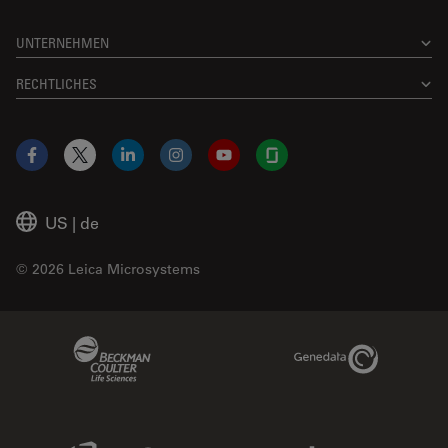
UNTERNEHMEN
RECHTLICHES
Facebook
X
LinkedIn
Instagram
YouTube
Glassdoor
US
|
de
© 2026 Leica Microsystems
Beckman Coulter Link
Genedata Link
IDBS Link
Abcam Limited