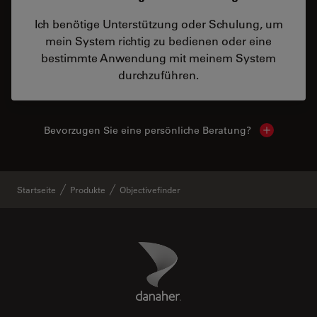
Ich benötige Unterstützung oder Schulung, um
mein System richtig zu bedienen oder eine
bestimmte Anwendung mit meinem System
durchzuführen.
Bevorzugen Sie eine persönliche Beratung?
Show local
Startseite
Produkte
Objectivefinder
Danaher Logo
Footer