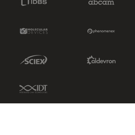
Molecular Devices Link
Phenomenex L
Sciex Link
Aldevron Link
IDT Link