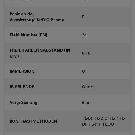
Position der
E
Austrittspupille/DIC-Prisma
Field Number (FN)
24
FREIER ARBEITSABSTAND (IN
0.16
MM)
IMMERSION
Öl
IRISBLENDE
Ohne
Vergrößerung
63⨉
TL-BF, TL-DIC, TL-P, TL-
KONTRASTMETHODEN
DF, TL-PH, FLUO