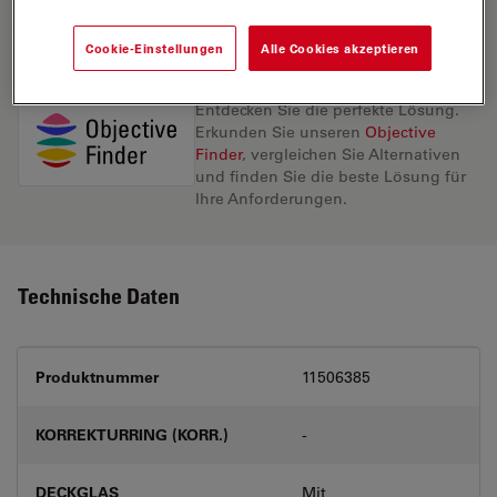
ANGEBOT ANFORDERN
Cookie-Einstellungen
Alle Cookies akzeptieren
Entdecken Sie die perfekte Lösung.
Erkunden Sie unseren
Objective
Finder
, vergleichen Sie Alternativen
und finden Sie die beste Lösung für
Ihre Anforderungen.
Technische Daten
Produktnummer
11506385
KORREKTURRING (KORR.)
-
DECKGLAS
Mit