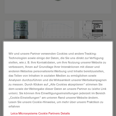
Mikroskopobjektiv HC PL FLUOTAR
Wir und unsere Partner verwenden Cookies und andere Tracking-
63x/1,30 OIL PH3
Technologien sowie einige der Daten, die Sie uns direkt zur Verfügung
stellen, wie z. B. Ihre Kontaktdaten, um Ihre Nutzung unserer Website zu
verbessern, Ihnen auf Grundlage Ihrer Interaktionen mit dieser und
Produkt Nr. 11506385
anderen Websites personalisierte Werbung und Inhalte bereitzustellen,
das Teilen von Inhalten in sozialen Medien zu ermöglichen sowie
Analysen durchzuführen und die Wirksamkeit unserer Werbekampagnen
Das Objektiv HC PL FLUOTAR 63x/1,30 OIL PH3 hat eine
zu messen. Durch Klicken auf „Alle Cookies akzeptieren“ stimmen Sie
Vergrößerung von 63X und eine numerische Apertur
dem sowie der Weitergabe dieser Daten an unsere Partner zu (siehe Link
von 1,3. Für den Immersionseinsatz in Öl, mit einem
unten). Sie können Ihre Einwilligungseinstellungen jederzeit im Bereich
„Cookie-Einstellungen“ am unteren Rand unserer Website ändern.
M25 Objektivgewinde mit 0,16 mm freiem
Lesen Sie unsere Cookie-Hinweise, um mehr über unsere Praktiken zu
Arbeitsabstand und Sichtfeld FN 24.
erfahren
Leica Microsystems Cookie Partners Details