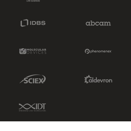
IDBS Link
Abcam Limited
Molecular Devices Link
Phenomenex L
Sciex Link
Aldevron Link
IDT Link