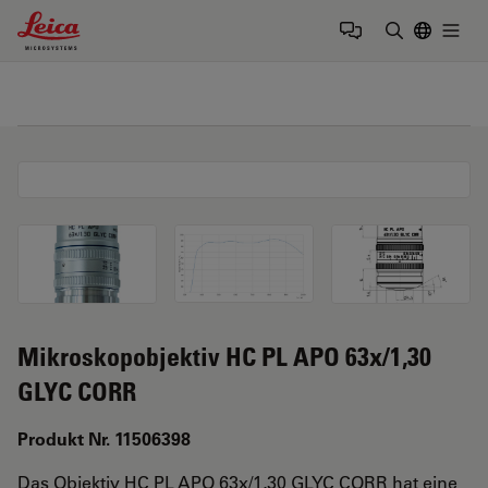
Leica Microsystems Logo
Togg
Suchbegrif
Mikroskopobjektiv HC PL APO 63x/1,30
GLYC CORR
Produkt Nr. 11506398
Das Objektiv HC PL APO 63x/1,30 GLYC CORR hat eine