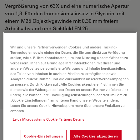
Vergrößerung von 63X und eine numerische Apertur
von 1,3. Für den Immersionseinsatz in Glycerin, mit
einem M25 Objektivgewinde mit 0,30 mm freiem
Arbeitsabstand und Sichtfeld FN 25.
Wir und unsere Partner verwenden Cookies und andere Tracking-
ANGEBOT ANFORDERN
Technologien sowie einige der Daten, die Sie uns direkt zur Verfügung
stellen, wie z. B. Ihre Kontaktdaten, um Ihre Nutzung unserer Website zu
verbessern, Ihnen auf Grundlage Ihrer Interaktionen mit dieser und
anderen Websites personalisierte Werbung und Inhalte bereitzustellen,
Entdecken Sie die perfekte Lösung.
das Teilen von Inhalten in sozialen Medien zu ermöglichen sowie
Erkunden Sie unseren
Objective
Analysen durchzuführen und die Wirksamkeit unserer Werbekampagnen
Finder
, vergleichen Sie Alternativen
zu messen. Durch Klicken auf „Alle Cookies akzeptieren“ stimmen Sie
und finden Sie die beste Lösung für
dem sowie der Weitergabe dieser Daten an unsere Partner zu (siehe Link
unten). Sie können Ihre Einwilligungseinstellungen jederzeit im Bereich
Ihre Anforderungen.
„Cookie-Einstellungen“ am unteren Rand unserer Website ändern.
Lesen Sie unsere Cookie-Hinweise, um mehr über unsere Praktiken zu
erfahren
Leica Microsystems Cookie Partners Details
Technische Daten
Cookie-Einstellungen
Alle Cookies akzeptieren