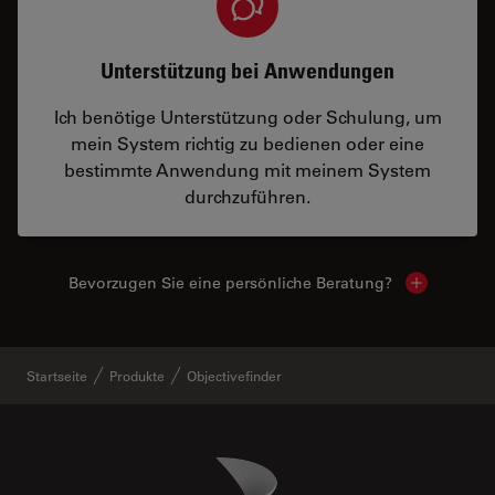
Unterstützung bei Anwendungen
Ich benötige Unterstützung oder Schulung, um
mein System richtig zu bedienen oder eine
bestimmte Anwendung mit meinem System
durchzuführen.
Bevorzugen Sie eine persönliche Beratung?
Show local
Startseite
Produkte
Objectivefinder
Danaher Logo
Footer