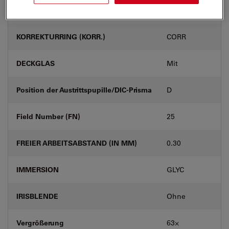
Produktnummer
11506398
KORREKTURRING (KORR.)
CORR
DECKGLAS
Mit
Position der Austrittspupille/DIC-Prisma
D
Field Number (FN)
25
FREIER ARBEITSABSTAND (IN MM)
0.30
IMMERSION
GLYC
IRISBLENDE
Ohne
Vergrößerung
63⨉