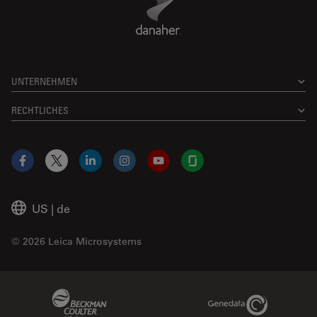
UNTERNEHMEN
RECHTLICHES
Facebook
X
LinkedIn
Instagram
YouTube
Glassdoor
US
|
de
© 2026 Leica Microsystems
Beckman Coulter Link
Genedata Link