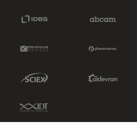
IDBS Link
Abcam Limited
Molecular Devices Link
Phenomenex L
Sciex Link
Aldevron Link
IDT Link