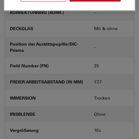
KORREKTURRING (KORR.)
-
DECKGLAS
Mit & ohne
Position der Austrittspupille/DIC-
-
Prisma
Field Number (FN)
25
FREIER ARBEITSABSTAND (IN MM)
17.7
IMMERSION
Trocken
IRISBLENDE
Ohne
Vergrößerung
10⨉