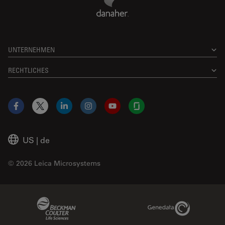
UNTERNEHMEN
RECHTLICHES
Facebook
X
LinkedIn
Instagram
YouTube
Glassdoor
US
|
de
© 2026 Leica Microsystems
Beckman Coulter Link
Genedata Link