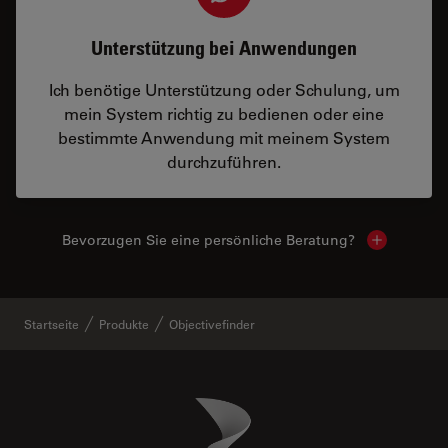
Unterstützung bei Anwendungen
Ich benötige Unterstützung oder Schulung, um
mein System richtig zu bedienen oder eine
bestimmte Anwendung mit meinem System
durchzuführen.
Bevorzugen Sie eine persönliche Beratung?
Show local
Startseite
Produkte
Objectivefinder
Danaher Logo
Footer