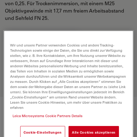
von 0,25. Für Trockenimmersion, mit einem M25
Objektivgewinde mit 17,7 mm freiem Arbeitsabstand
und Sehfeld FN 25.
ANGEBOT ANFORDERN
Wir und unsere Partner verwenden Cookies und andere Tracking-
Technologien sowie einige der Daten, die Sie uns direkt zur Verfügung
stellen, wie z. B. Ihre Kontaktdaten, um Ihre Nutzung unserer Website zu
Entdecken Sie die perfekte Lösung.
verbessern, Ihnen auf Grundlage Ihrer Interaktionen mit dieser und
Erkunden Sie unseren
Objective
anderen Websites personalisierte Werbung und Inhalte bereitzustellen,
das Teilen von Inhalten in sozialen Medien zu ermöglichen sowie
Finder
, vergleichen Sie Alternativen
Analysen durchzuführen und die Wirksamkeit unserer Werbekampagnen
und finden Sie die beste Lösung für
zu messen. Durch Klicken auf „Alle Cookies akzeptieren“ stimmen Sie
Ihre Anforderungen.
dem sowie der Weitergabe dieser Daten an unsere Partner zu (siehe Link
unten). Sie können Ihre Einwilligungseinstellungen jederzeit im Bereich
„Cookie-Einstellungen“ am unteren Rand unserer Website ändern.
Lesen Sie unsere Cookie-Hinweise, um mehr über unsere Praktiken zu
erfahren
Technische Daten
Leica Microsystems Cookie Partners Details
Cookie-Einstellungen
Alle Cookies akzeptieren
Produktnummer
11506404