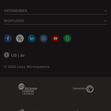
UNTERNEHMEN
RECHTLICHES
Facebook
X
LinkedIn
Instagram
YouTube
Glassdoor
US
|
de
© 2026 Leica Microsystems
Beckman Coulter Link
Genedata Link
IDBS Link
Abcam Limited