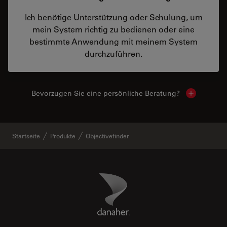
Ich benötige Unterstützung oder Schulung, um
mein System richtig zu bedienen oder eine
bestimmte Anwendung mit meinem System
durchzuführen.
Bevorzugen Sie eine persönliche Beratung?
Show local
Startseite
Produkte
Objectivefinder
Danaher Logo
Footer