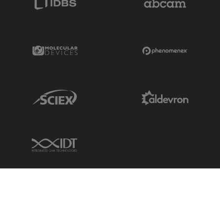
Molecular Devices Link
Phenomenex L
Sciex Link
Aldevron Link
IDT Link