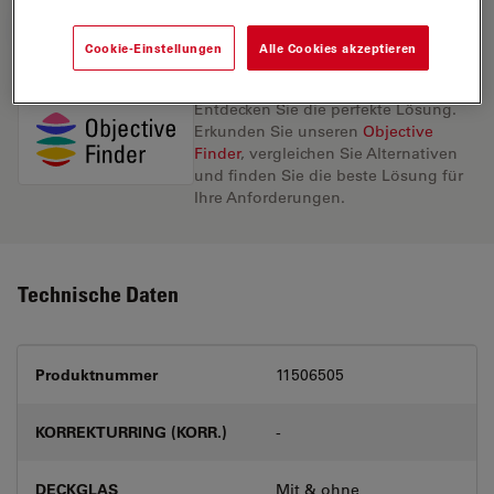
ANGEBOT ANFORDERN
Cookie-Einstellungen
Alle Cookies akzeptieren
Entdecken Sie die perfekte Lösung.
Erkunden Sie unseren
Objective
Finder
, vergleichen Sie Alternativen
und finden Sie die beste Lösung für
Ihre Anforderungen.
Technische Daten
Produktnummer
11506505
KORREKTURRING (KORR.)
-
DECKGLAS
Mit & ohne