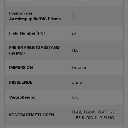
Position der
D
Austrittspupille/DIC-Prisma
Field Number (FN)
25
FREIER ARBEITSABSTAND
11.0
(IN MM)
IMMERSION
Trocken
IRISBLENDE
Ohne
Vergrößerung
10⨉
TL-BF, TL-DIC, TL-P, TL-DF,
KONTRASTMETHODEN
IL-BF, IL-DIC, IL-P, FLUO