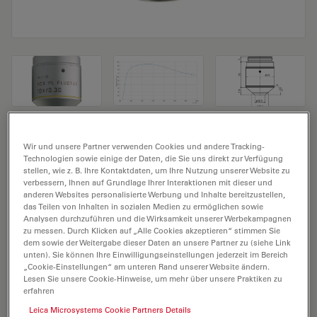
Mikroskopobjektiv HC PL FLUOTAR
Wir und unsere Partner verwenden Cookies und andere Tracking-
10x/0,30
Technologien sowie einige der Daten, die Sie uns direkt zur Verfügung
stellen, wie z. B. Ihre Kontaktdaten, um Ihre Nutzung unserer Website zu
verbessern, Ihnen auf Grundlage Ihrer Interaktionen mit dieser und
Produkt Nr. 11506505
anderen Websites personalisierte Werbung und Inhalte bereitzustellen,
das Teilen von Inhalten in sozialen Medien zu ermöglichen sowie
Analysen durchzuführen und die Wirksamkeit unserer Werbekampagnen
Das Objektiv HC PL FLUOTAR 10x/0,30 hat eine
zu messen. Durch Klicken auf „Alle Cookies akzeptieren“ stimmen Sie
Vergrößerung von 10X und eine numerische Apertur
dem sowie der Weitergabe dieser Daten an unsere Partner zu (siehe Link
von 0,3. Für Trockenimmersion, mit einem M25
unten). Sie können Ihre Einwilligungseinstellungen jederzeit im Bereich
„Cookie-Einstellungen“ am unteren Rand unserer Website ändern.
Objektivgewinde mit 11,0 mm freiem Arbeitsabstand
Lesen Sie unsere Cookie-Hinweise, um mehr über unsere Praktiken zu
und Sehfeld FN 25.
erfahren
Leica Microsystems Cookie Partners Details