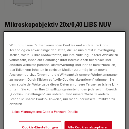
Mikroskopobjektiv 20x/0,40 LIBS NUV
ANGEBOT ANFORDERN
Wir und unsere Partner verwenden Cookies und andere Tracking-
Technologien sowie einige der Daten, die Sie uns direkt zur Verfügung
stellen, wie z. B. Ihre Kontaktdaten, um Ihre Nutzung unserer Website zu
verbessern, Ihnen auf Grundlage Ihrer Interaktionen mit dieser und
Entdecken Sie die perfekte Lösung.
anderen Websites personalisierte Werbung und Inhalte bereitzustellen,
das Teilen von Inhalten in sozialen Medien zu ermöglichen sowie
Erkunden Sie unseren
Objective
Analysen durchzuführen und die Wirksamkeit unserer Werbekampagnen
Finder
, vergleichen Sie Alternativen
zu messen. Durch Klicken auf „Alle Cookies akzeptieren“ stimmen Sie
und finden Sie die beste Lösung für
dem sowie der Weitergabe dieser Daten an unsere Partner zu (siehe Link
Ihre Anforderungen.
unten). Sie können Ihre Einwilligungseinstellungen jederzeit im Bereich
„Cookie-Einstellungen“ am unteren Rand unserer Website ändern.
Lesen Sie unsere Cookie-Hinweise, um mehr über unsere Praktiken zu
erfahren
Leica Microsystems Cookie Partners Details
Technische Daten
Cookie-Einstellungen
Alle Cookies akzeptieren