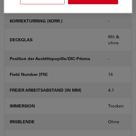
Produktnummer
11518149
KORREKTURRING (KORR.)
-
Mit &
DECKGLAS
ohne
Position der Austrittspupille/DIC-Prisma
-
Field Number (FN)
16
FREIER ARBEITSABSTAND (IN MM)
4.1
IMMERSION
Trocken
IRISBLENDE
Ohne