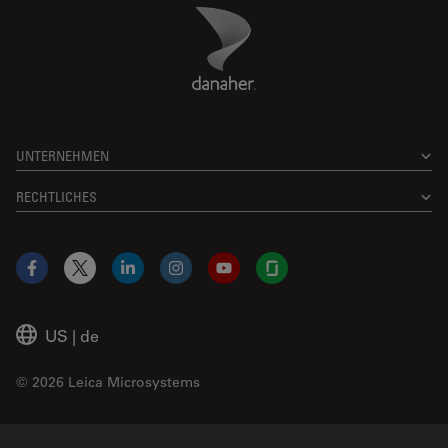
Danaher Logo
Footer
UNTERNEHMEN
RECHTLICHES
Facebook
X
LinkedIn
Instagram
YouTube
Glassdoor
US
|
de
© 2026 Leica Microsystems