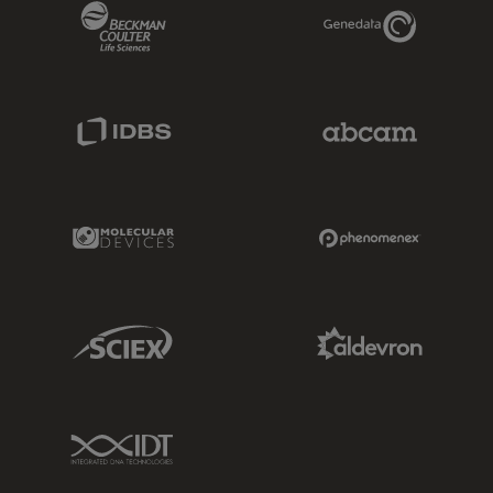
Beckman Coulter Link
Genedata Link
IDBS Link
Abcam Limited
Molecular Devices Link
Phenomenex L
Sciex Link
Aldevron Link
IDT Link