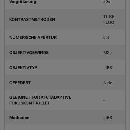
Vergrößerung
20⨉
TL-BF,
KONTRASTMETHODEN
FLUO
NUMERISCHE APERTUR
0.4
OBJEKTIVGEWINDE
M25
OBJEKTIVTYP
LIBS
GEFEDERT
Nein
GEEIGNET FÜR AFC (ADAPTIVE
-
FOKUSKONTROLLE)
Methoden
LIBS