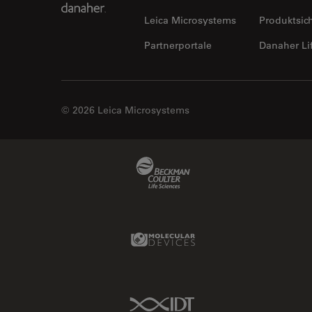
Leica Microsystems
Produktsic
Partnerportale
Danaher Li
© 2026 Leica Microsystems
Beckman Coulter Link
Molecular Devices Link
IDT Link