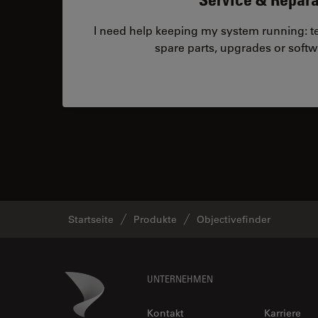
I need help keeping my system running: tec
spare parts, upgrades or softw
Startseite
Produkte
Objectivefinder
Footer
Danaher Logo
UNTERNEHMEN
Kontakt
Karriere