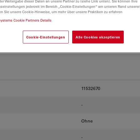
er Weitergabe dieser Daten an unsere Partner zu (siehe Link unten). Sie können Ihre
rgleichen Sie Alternativen
gseinstellungen jederzeit im Bereich „Cookie-Einstellungen“ am unteren Rand unserer
ng für Ihre
en Sie unsere Cookie-Hinweise, um mehr über unsere Praktiken zu erfahren
systems Cookie Partners Details
Cookie-Einstellungen
Alle Cookies akzeptieren
11532670
-
Ohne
-