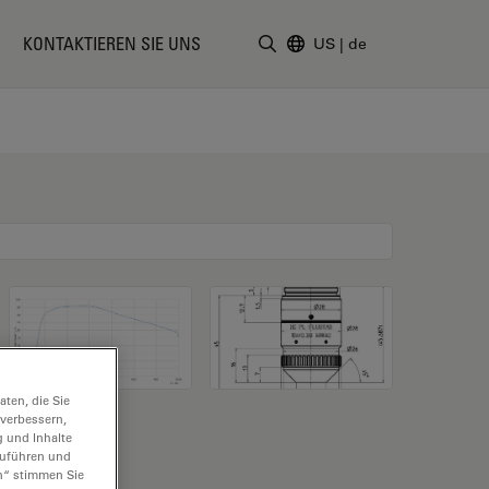
KONTAKTIEREN SIE UNS
US
|
de
Suchbegriff eingeben
ten, die Sie
 verbessern,
g und Inhalte
hzuführen und
n“ stimmen Sie