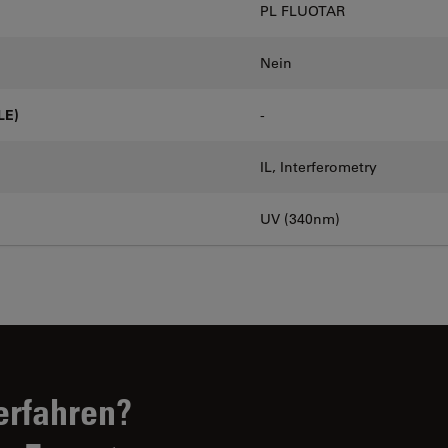
PL FLUOTAR
Nein
LE)
-
IL, Interferometry
UV (340nm)
erfahren?