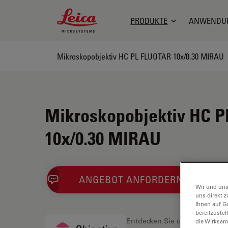
Leica Microsystems Logo
PRODUKTE
ANWENDU
Mikroskopobjektiv HC PL FLUOTAR 10x/0.30 MIRAU
Mikroskopobjektiv HC 
10x/0.30 MIRAU
ANGEBOT ANFORDERN
Wir und uns
uns direkt z
Ihnen auf G
bereitzuste
Entdecken Sie die perfekte L
die Wirksam