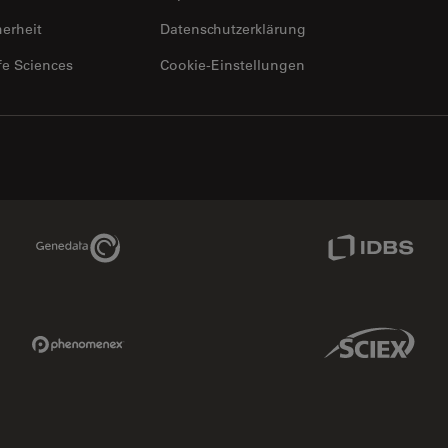
herheit
Datenschutzerklärung
fe Sciences
Cookie-Einstellungen
Genedata Link
IDBS Link
Phenomenex Link
Sciex Link