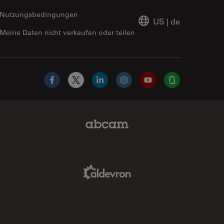
Nutzungsbedingungen
US
|
de
Meine Daten nicht verkaufen oder teilen
Facebook
X
LinkedIn
Instagram
YouTube
Glassdoor
Abcam Limited Link
Aldevron Link