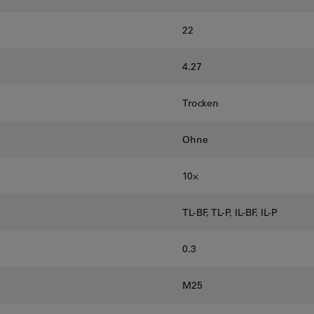
22
4.27
Trocken
Ohne
10⨉
TL-BF, TL-P, IL-BF, IL-P
0.3
M25