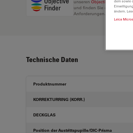
dem sowie d
unseren
Objective Finder
, ve
Einwilligun
und finden Sie die beste Lösu
ändern. Les
Anforderungen.
Leica Micro
Technische Daten
Produktnummer
KORREKTURRING (KORR.)
DECKGLAS
Position der Austrittspupille/DIC-Prisma