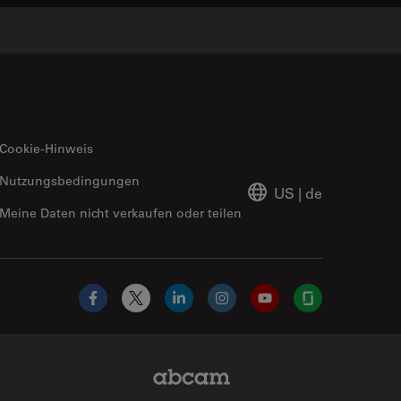
Cookie-Hinweis
Nutzungsbedingungen
US
|
de
Meine Daten nicht verkaufen oder teilen
Facebook
X
LinkedIn
Instagram
YouTube
Glassdoor
Abcam Limited Link