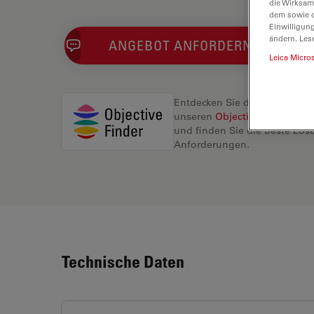
die Wirksam
dem sowie d
Einwilligun
ändern. Les
ANGEBOT ANFORDERN
Leica Micro
Entdecken Sie die perfekte L
unseren
Objective Finder
, ve
und finden Sie die beste Lösu
Anforderungen.
Technische Daten