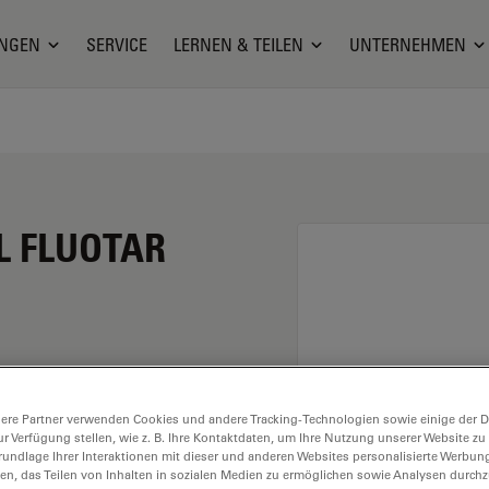
NGEN
SERVICE
LERNEN & TEILEN
UNTERNEHMEN
PL FLUOTAR
eine Vergrößerung von
ere Partner verwenden Cookies und andere Tracking-Technologien sowie einige der Da
Trockenimmersion, mit
ur Verfügung stellen, wie z. B. Ihre Kontaktdaten, um Ihre Nutzung unserer Website zu
 Arbeitsabstand und
rundlage Ihrer Interaktionen mit dieser und anderen Websites personalisierte Werbun
llen, das Teilen von Inhalten in sozialen Medien zu ermöglichen sowie Analysen durc