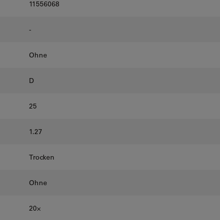
11556068
-
Ohne
D
25
1.27
Trocken
Ohne
20⨉