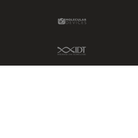
Molecular Devices Link
IDT Link