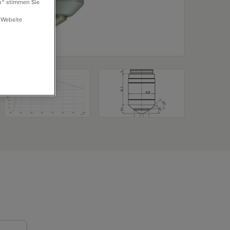
n“ stimmen Sie
 Website