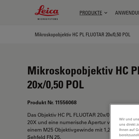
Leica Microsystems Logo
PRODUKTE
ANWENDU
Mikroskopobjektiv HC PL FLUOTAR 20x/0,50 POL
Mikroskopobjektiv HC 
20x/0,50 POL
Produkt Nr. 11556068
Das Objektiv HC PL FLUOTAR 20x/0,50 POL hat 
Wir und uns
20X und eine numerische Apertur von 0,5. Für 
uns direkt z
einem M25 Objektivgewinde mit 1,27 mm freiem
Ihnen auf G
bereitzuste
Sehfeld FN 25.