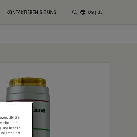
KONTAKTIEREN SIE UNS
US
|
de
Suchbegriff eingeben
ten, die Sie
 verbessern,
g und Inhalte
hzuführen und