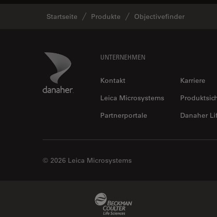
Startseite
Produkte
Objectivefinder
Footer
Danaher Logo
UNTERNEHMEN
Kontakt
Karriere
Leica Microsystems
Produktsic
Partnerportale
Danaher Li
© 2026 Leica Microsystems
Beckman Coulter Link