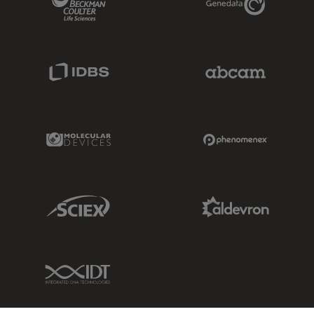
IDBS Link
Abcam Limited
Molecular Devices Link
Phenomenex L
Sciex Link
Aldevron Link
IDT Link