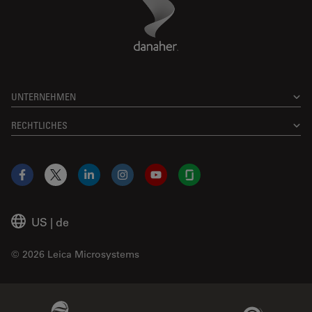
Danaher Logo
Footer
UNTERNEHMEN
RECHTLICHES
Facebook
X
LinkedIn
Instagram
YouTube
Glassdoor
US
|
de
© 2026 Leica Microsystems
Beckman Coulter Link
Genedata Link