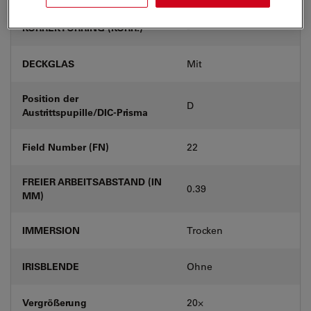
KORREKTURRING (KORR.)
-
DECKGLAS
Mit
Position der
D
Austrittspupille/DIC-Prisma
Field Number (FN)
22
FREIER ARBEITSABSTAND (IN
0.39
MM)
IMMERSION
Trocken
IRISBLENDE
Ohne
Vergrößerung
20⨉