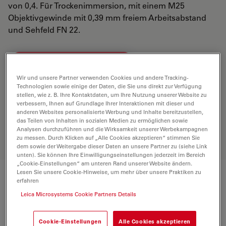
von 0,4. Für Trockenimmersion, mit einem M25
Objektivgewinde mit 0,39 mm freiem Arbeitsabstand
und Sehfeld FN 22.
ANGEBOT ANFORDERN
Wir und unsere Partner verwenden Cookies und andere Tracking-
Technologien sowie einige der Daten, die Sie uns direkt zur Verfügung
stellen, wie z. B. Ihre Kontaktdaten, um Ihre Nutzung unserer Website zu
Entdecken Sie die perfekte Lösung.
verbessern, Ihnen auf Grundlage Ihrer Interaktionen mit dieser und
Erkunden Sie unseren
Objective
anderen Websites personalisierte Werbung und Inhalte bereitzustellen,
Finder
, vergleichen Sie Alternativen
das Teilen von Inhalten in sozialen Medien zu ermöglichen sowie
und finden Sie die beste Lösung für
Analysen durchzuführen und die Wirksamkeit unserer Werbekampagnen
zu messen. Durch Klicken auf „Alle Cookies akzeptieren“ stimmen Sie
Ihre Anforderungen.
dem sowie der Weitergabe dieser Daten an unsere Partner zu (siehe Link
unten). Sie können Ihre Einwilligungseinstellungen jederzeit im Bereich
„Cookie-Einstellungen“ am unteren Rand unserer Website ändern.
Lesen Sie unsere Cookie-Hinweise, um mehr über unsere Praktiken zu
erfahren
Technische Daten
Leica Microsystems Cookie Partners Details
Produktnummer
11556083
Cookie-Einstellungen
Alle Cookies akzeptieren