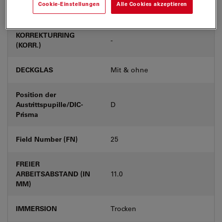
Cookie-Einstellungen
Alle Cookies akzeptieren
Produktnummer
11556503
KORREKTURRING
-
(KORR.)
DECKGLAS
Mit & ohne
Position der
Austrittspupille/DIC-
D
Prisma
Field Number (FN)
25
FREIER
ARBEITSABSTAND (IN
11.0
MM)
IMMERSION
Trocken