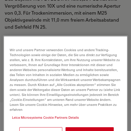
Vergrößerung von 10X und eine numerische Apertur
von 0,3. Für Trockenimmersion, mit einem M25
Objektivgewinde mit 11,0 mm freiem Arbeitsabstand
und Sehfeld FN 25.
ANGEBOT ANFORDERN
Wir und unsere Partner verwenden Cookies und andere Tracking-
Technologien sowie einige der Daten, die Sie uns direkt zur Verfügung
stellen, wie z. B. Ihre Kontaktdaten, um Ihre Nutzung unserer Website zu
verbessern, Ihnen auf Grundlage Ihrer Interaktionen mit dieser und
Entdecken Sie die perfekte Lösung.
anderen Websites personalisierte Werbung und Inhalte bereitzustellen,
Erkunden Sie unseren
Objective
das Teilen von Inhalten in sozialen Medien zu ermöglichen sowie
Finder
, vergleichen Sie Alternativen
Analysen durchzuführen und die Wirksamkeit unserer Werbekampagnen
und finden Sie die beste Lösung für
zu messen. Durch Klicken auf „Alle Cookies akzeptieren“ stimmen Sie
dem sowie der Weitergabe dieser Daten an unsere Partner zu (siehe Link
Ihre Anforderungen.
unten). Sie können Ihre Einwilligungseinstellungen jederzeit im Bereich
„Cookie-Einstellungen“ am unteren Rand unserer Website ändern.
Lesen Sie unsere Cookie-Hinweise, um mehr über unsere Praktiken zu
erfahren
Technische Daten
Leica Microsystems Cookie Partners Details