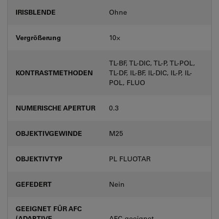
IRISBLENDE
Ohne
Vergrößerung
10⨉
TL-BF, TL-DIC, TL-P, TL-POL,
KONTRASTMETHODEN
TL-DF, IL-BF, IL-DIC, IL-P, IL-
POL, FLUO
NUMERISCHE APERTUR
0.3
OBJEKTIVGEWINDE
M25
OBJEKTIVTYP
PL FLUOTAR
GEFEDERT
Nein
GEEIGNET FÜR AFC
(ADAPTIVE
AFC-geeignet