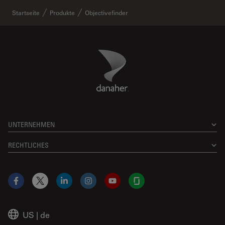
Startseite
Produkte
Objectivefinder
Danaher Logo
Footer
UNTERNEHMEN
RECHTLICHES
Facebook
X
LinkedIn
Instagram
YouTube
Glassdoor
US
|
de