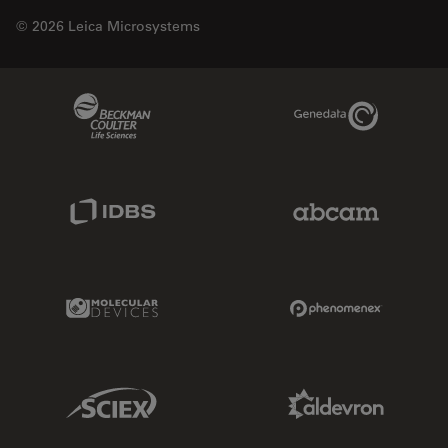
© 2026 Leica Microsystems
Beckman Coulter Link
Genedata Link
IDBS Link
Abcam Limited
Molecular Devices Link
Phenomenex L
Sciex Link
Aldevron Link