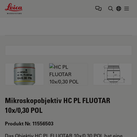
Leica Microsystems Logo
Togg
Suchbegrif
Mikroskopobjektiv HC PL FLUOTAR
10x/0,30 POL
Produkt Nr. 11556503
Das Objektiv HC PL FLUOTAR 10x/0,30 POL hat eine