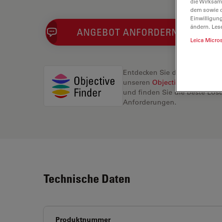
die Wirksam
dem sowie d
Einwilligun
ändern. Les
ANGEBOT ANFORDERN
Leica Micro
Entdecken Sie die perfekte L
unseren
Objective Finder
, ve
und finden Sie die beste Lösu
Anforderungen.
Technische Daten
Produktnummer