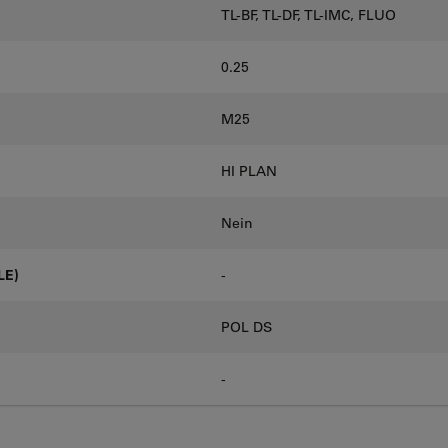
TL-BF, TL-DF, TL-IMC, FLUO
0.25
M25
HI PLAN
Nein
LE)
-
POL DS
-