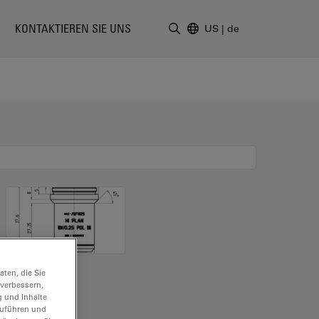
KONTAKTIEREN SIE UNS
US
|
de
Suchbegriff eingeben
ten, die Sie
 verbessern,
g und Inhalte
hzuführen und