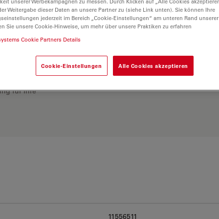
keit unserer Werbekampagnen zu messen. Durch Klicken auf „Alle Cookies akzeptiere
er Weitergabe dieser Daten an unsere Partner zu (siehe Link unten). Sie können Ihre
gseinstellungen jederzeit im Bereich „Cookie-Einstellungen“ am unteren Rand unserer
en Sie unsere Cookie-Hinweise, um mehr über unsere Praktiken zu erfahren
systems Cookie Partners Details
Cookie-Einstellungen
Alle Cookies akzeptieren
ösung. Erkunden Sie
rgleichen Sie Alternativen
ng für Ihre
11556511