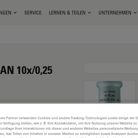
NGEN
SERVICE
LERNEN & TEILEN
UNTERNEHMEN
AN 10x/0,25
 Vergrößerung von 10X
ere Partner verwenden Cookies und andere Tracking-Technologien sowie einige der Da
ckenimmersion, mit
ur Verfügung stellen, wie z. B. Ihre Kontaktdaten, um Ihre Nutzung unserer Website zu
Arbeitsabstand und
rundlage Ihrer Interaktionen mit dieser und anderen Websites personalisierte Werbun
llen, das Teilen von Inhalten in sozialen Medien zu ermöglichen sowie Analysen durc