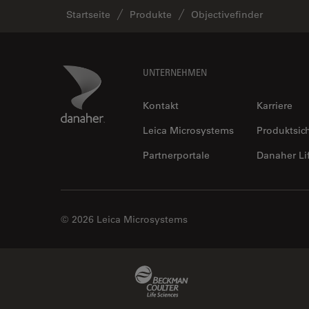
Startseite
Produkte
Objectivefinder
Footer
Danaher Logo
UNTERNEHMEN
Kontakt
Karriere
Leica Microsystems
Produktsic
Partnerportale
Danaher Li
© 2026 Leica Microsystems
Beckman Coulter Link