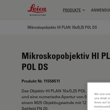
Leica Microsystems Logo
PRODUKTE
ANWENDU
Mikroskopobjektiv HI PLAN 10x/0,25 POL DS
Mikroskopobjektiv HI PL
POL DS
Produkt Nr. 11556511
Das Objektiv HI PLAN 10x/0,25 POL DS hat eine
Wir und uns
und eine numerische Apertur von 0,25. Für Tro
uns direkt z
einem M25 Objektivgewinde mit 12 mm freiem 
Ihnen auf G
bereitzuste
Sehfeld FN 20.