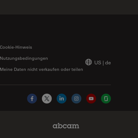
Cookie-Hinweis
Nutzungsbedingungen
US
|
de
Meine Daten nicht verkaufen oder teilen
Facebook
X
LinkedIn
Instagram
YouTube
Glassdoor
Abcam Limited Link