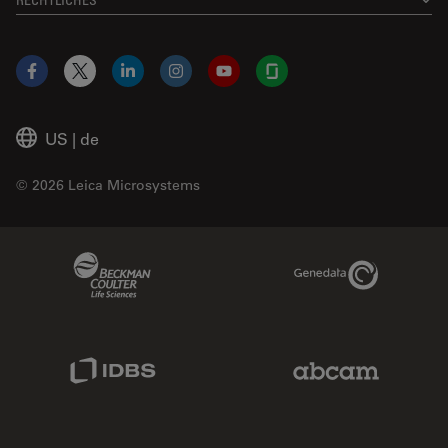
Facebook
X
LinkedIn
Instagram
YouTube
Glassdoor
US
|
de
© 2026 Leica Microsystems
Beckman Coulter Link
Genedata Link
IDBS Link
Abcam Limited