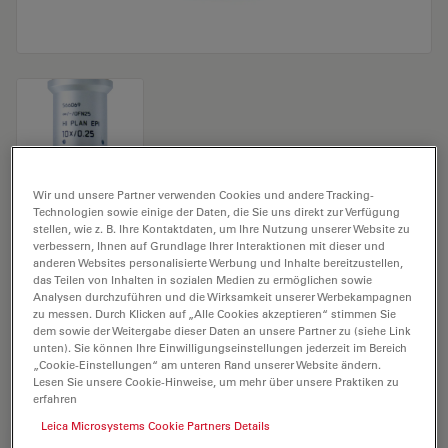
Mikroskopobjektiv HI PLAN EPI 10x/0,25
Wir und unsere Partner verwenden Cookies und andere Tracking-
Technologien sowie einige der Daten, die Sie uns direkt zur Verfügung
stellen, wie z. B. Ihre Kontaktdaten, um Ihre Nutzung unserer Website zu
Produkt Nr. 11566069
verbessern, Ihnen auf Grundlage Ihrer Interaktionen mit dieser und
anderen Websites personalisierte Werbung und Inhalte bereitzustellen,
das Teilen von Inhalten in sozialen Medien zu ermöglichen sowie
Das Objektiv HI PLAN EPI 10x/0,25 hat eine
Analysen durchzuführen und die Wirksamkeit unserer Werbekampagnen
Vergrößerung von 10X und eine numerische Apertur
zu messen. Durch Klicken auf „Alle Cookies akzeptieren“ stimmen Sie
von 0,25. Für Trockenimmersion, mit einem M25
dem sowie der Weitergabe dieser Daten an unsere Partner zu (siehe Link
unten). Sie können Ihre Einwilligungseinstellungen jederzeit im Bereich
Objektivgewinde mit 12 mm freiem Arbeitsabstand und
„Cookie-Einstellungen“ am unteren Rand unserer Website ändern.
Sehfeld FN 20.
Lesen Sie unsere Cookie-Hinweise, um mehr über unsere Praktiken zu
erfahren
Leica Microsystems Cookie Partners Details
ANGEBOT ANFORDERN