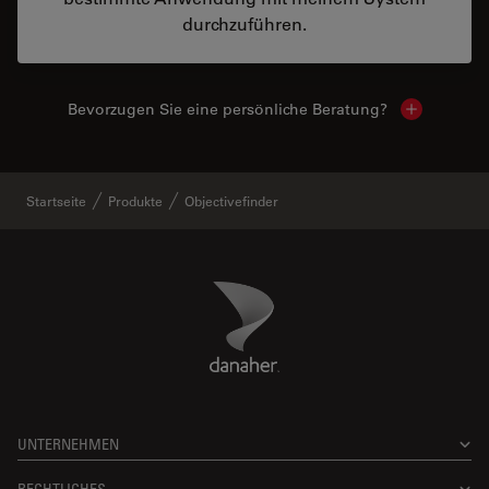
durchzuführen.
Bevorzugen Sie eine persönliche Beratung?
Show local
Startseite
Produkte
Objectivefinder
Danaher Logo
Footer
UNTERNEHMEN
RECHTLICHES