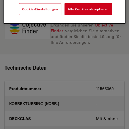
Cookie-Einstellungen
Alle Cookies akzeptieren
Entdecken Sie die perfekte Lösung.
Erkunden Sie unseren
Objective
Finder
, vergleichen Sie Alternativen
und finden Sie die beste Lösung für
Ihre Anforderungen.
Technische Daten
Produktnummer
11566069
KORREKTURRING (KORR.)
-
DECKGLAS
Mit & ohne