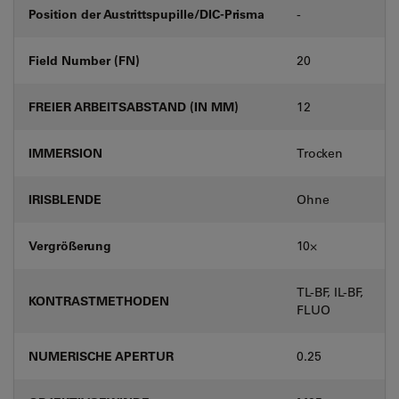
Position der Austrittspupille/DIC-Prisma
-
Field Number (FN)
20
FREIER ARBEITSABSTAND (IN MM)
12
IMMERSION
Trocken
IRISBLENDE
Ohne
Vergrößerung
10⨉
TL-BF, IL-BF,
KONTRASTMETHODEN
FLUO
NUMERISCHE APERTUR
0.25