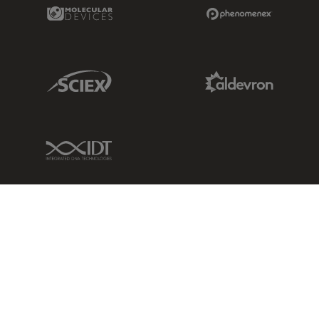
Molecular Devices Link
Phenomenex L
Sciex Link
Aldevron Link
IDT Link