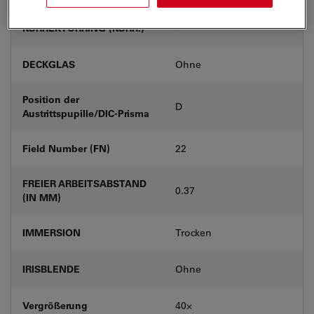
KORREKTURRING (KORR.)
-
DECKGLAS
Ohne
Position der
D
Austrittspupille/DIC-Prisma
Field Number (FN)
22
FREIER ARBEITSABSTAND
0.37
(IN MM)
IMMERSION
Trocken
IRISBLENDE
Ohne
Vergrößerung
40⨉