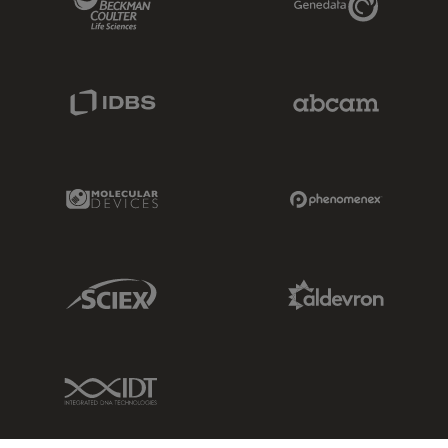
IDBS Link
Abcam Limited
Molecular Devices Link
Phenomenex L
Sciex Link
Aldevron Link
IDT Link