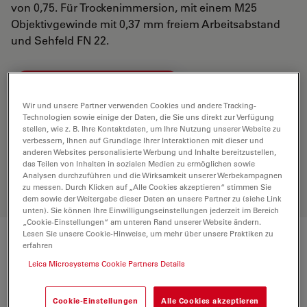
von 0,75. Für Trockenimmersion, mit einem M25
Objektivgewinde mit 0,37 mm freiem Arbeitsabstand
und Sehfeld FN 22.
ANGEBOT ANFORDERN
Wir und unsere Partner verwenden Cookies und andere Tracking-
Technologien sowie einige der Daten, die Sie uns direkt zur Verfügung
stellen, wie z. B. Ihre Kontaktdaten, um Ihre Nutzung unserer Website zu
Entdecken Sie die perfekte Lösung.
verbessern, Ihnen auf Grundlage Ihrer Interaktionen mit dieser und
Erkunden Sie unseren
Objective
anderen Websites personalisierte Werbung und Inhalte bereitzustellen,
Finder
, vergleichen Sie Alternativen
das Teilen von Inhalten in sozialen Medien zu ermöglichen sowie
und finden Sie die beste Lösung für
Analysen durchzuführen und die Wirksamkeit unserer Werbekampagnen
zu messen. Durch Klicken auf „Alle Cookies akzeptieren“ stimmen Sie
Ihre Anforderungen.
dem sowie der Weitergabe dieser Daten an unsere Partner zu (siehe Link
unten). Sie können Ihre Einwilligungseinstellungen jederzeit im Bereich
„Cookie-Einstellungen“ am unteren Rand unserer Website ändern.
Lesen Sie unsere Cookie-Hinweise, um mehr über unsere Praktiken zu
erfahren
Technische Daten
Leica Microsystems Cookie Partners Details
Produktnummer
11566079
Cookie-Einstellungen
Alle Cookies akzeptieren