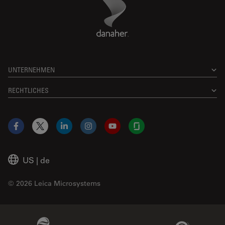
Danaher Logo
Footer
UNTERNEHMEN
RECHTLICHES
Facebook
X
LinkedIn
Instagram
YouTube
Glassdoor
US
|
de
© 2026 Leica Microsystems
Beckman Coulter Link
Genedata Link