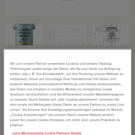
Mikroskopobjektiv N PLAN EPI 10x/0,25
Wir und unsere Partner verwenden Cookies und andere Tracking-
Technologien sowie einige der Daten, die Sie uns direkt zur Verfügung
Produkt Nr. 11566082
stellen, wie z. B. Ihre Kontaktdaten, um Ihre Nutzung unserer Website zu
verbessern, Ihnen auf Grundlage Ihrer Interaktionen mit dieser und
anderen Websites personalisierte Werbung und Inhalte bereitzustellen,
Das Objektiv N PLAN EPI 10x/0,25 hat eine
das Teilen von Inhalten in sozialen Medien zu ermöglichen sowie
Vergrößerung von 10X und eine numerische Apertur
Analysen durchzuführen und die Wirksamkeit unserer Werbekampagnen
von 0,25. Für Trockenimmersion, mit einem M25
zu messen. Durch Klicken auf „Alle Cookies akzeptieren“ stimmen Sie
dem sowie der Weitergabe dieser Daten an unsere Partner zu (siehe Link
Objektivgewinde mit 17,7 mm freiem Arbeitsabstand
unten). Sie können Ihre Einwilligungseinstellungen jederzeit im Bereich
und Sehfeld FN 25.
„Cookie-Einstellungen“ am unteren Rand unserer Website ändern.
Lesen Sie unsere Cookie-Hinweise, um mehr über unsere Praktiken zu
erfahren
ANGEBOT ANFORDERN
Leica Microsystems Cookie Partners Details