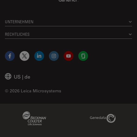
UNTERNEHMEN
RECHTLICHES
Facebook
X
LinkedIn
Instagram
YouTube
Glassdoor
US
|
de
© 2026 Leica Microsystems
Beckman Coulter Link
Genedata Link