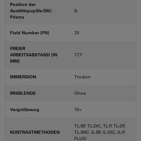
Position der
Austrittspupille/DIC-
B
Prisma
Field Number (FN)
25
FREIER
ARBEITSABSTAND (IN
17.7
MM)
IMMERSION
Trocken
IRISBLENDE
Ohne
Vergrößerung
10⨉
TL-BF, TL-DIC, TL-P, TL-DF,
KONTRASTMETHODEN
TL-IMC, IL-BF, IL-DIC, IL-P,
FLUO