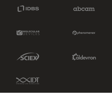
IDBS Link
Abcam Limited
Molecular Devices Link
Phenomenex L
Sciex Link
Aldevron Link
IDT Link