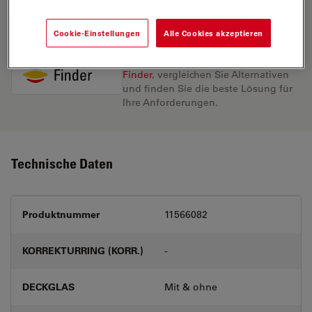
Cookie-Einstellungen
Alle Cookies akzeptieren
Entdecken Sie die perfekte Lösung.
Erkunden Sie unseren
Objective
Finder
, vergleichen Sie Alternativen
und finden Sie die beste Lösung für
Ihre Anforderungen.
Technische Daten
Produktnummer
11566082
KORREKTURRING (KORR.)
-
DECKGLAS
Mit & ohne