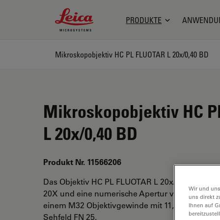
Leica Microsystems Logo
PRODUKTE
ANWENDU
Mikroskopobjektiv HC PL FLUOTAR L 20x/0,40 BD
Mikroskopobjektiv HC 
L 20x/0,40 BD
Produkt Nr. 11566206
Das Objektiv HC PL FLUOTAR L 20x/0,40 BD hat
Wir und uns
20X und eine numerische Apertur von 0,4. Für 
uns direkt z
einem M32 Objektivgewinde mit 11,1 mm freiem
Ihnen auf G
bereitzuste
Sehfeld FN 25.