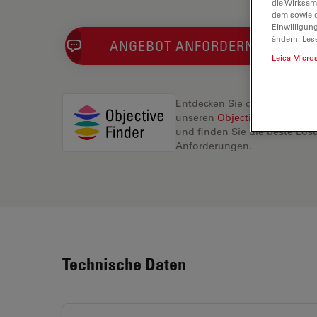
die Wirksam
dem sowie d
Einwilligun
ändern. Les
ANGEBOT ANFORDERN
Leica Micro
Entdecken Sie die perfekte L
unseren
Objective Finder
, ve
und finden Sie die beste Lösu
Anforderungen.
Technische Daten