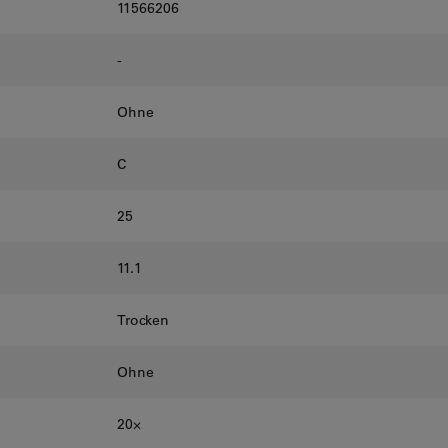
11566206
-
Ohne
C
25
11.1
Trocken
Ohne
20⨉