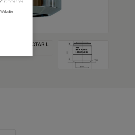
n“ stimmen Sie
 Website