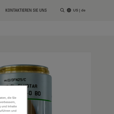
KONTAKTIEREN SIE UNS
US
|
de
Suchbegriff eingeben
ten, die Sie
 verbessern,
g und Inhalte
hzuführen und