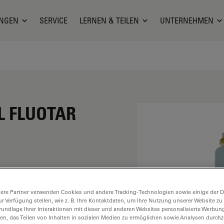
NGEN
SERVICE
LERNEN & TEILEN
UNTERNEHMEN
PL FLUOTAR
 eine Vergrößerung von
ere Partner verwenden Cookies und andere Tracking-Technologien sowie einige der Da
Trockenimmersion, mit
ur Verfügung stellen, wie z. B. Ihre Kontaktdaten, um Ihre Nutzung unserer Website zu
 Arbeitsabstand und
rundlage Ihrer Interaktionen mit dieser und anderen Websites personalisierte Werbun
llen, das Teilen von Inhalten in sozialen Medien zu ermöglichen sowie Analysen durc