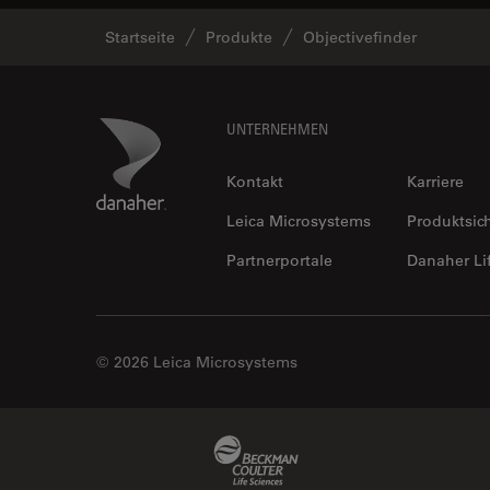
Startseite
Produkte
Objectivefinder
Footer
Danaher Logo
UNTERNEHMEN
Kontakt
Karriere
Leica Microsystems
Produktsic
Partnerportale
Danaher Li
© 2026 Leica Microsystems
Beckman Coulter Link