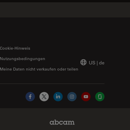
Cookie-Hinweis
Nutzungsbedingungen
US
|
de
Meine Daten nicht verkaufen oder teilen
Facebook
X
LinkedIn
Instagram
YouTube
Glassdoor
Abcam Limited Link