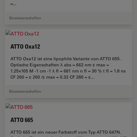
=...
Biowissenschaften
ATTO Oxa12
ATTO Oxa12 ist eine lipophile Variante von ATTO 655.
Optische Eigenschaften λ abs = 662 nm ε max =
1.25×105 M -1 cm -1 λ fl = 681 nm n fl = 30 % τ fl = 1.8 ns
CF 260 = ε 260 /ε max = 0.32 CF 280 = ε...
Biowissenschaften
ATTO 665
ATTO 665 ist ein neuer Farbstoff vom Typ ATTO 647N.