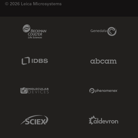
© 2026 Leica Microsystems
Beckman Coulter Link
Genedata Link
IDBS Link
Abcam Limited
Molecular Devices Link
Phenomenex L
Sciex Link
Aldevron Link