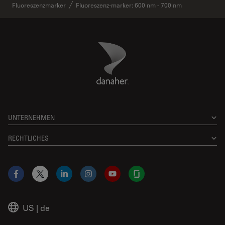
Fluoreszenzmarker
Fluoreszenz-marker: 600 nm - 700 nm
Danaher Logo
Footer
UNTERNEHMEN
RECHTLICHES
Facebook
X
LinkedIn
Instagram
YouTube
Glassdoor
US
|
de