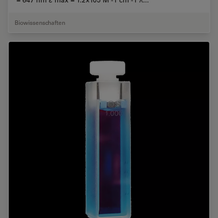
= 647 nm ε max = 1.2×105 M -1 cm -1 λ...
Biowissenschaften