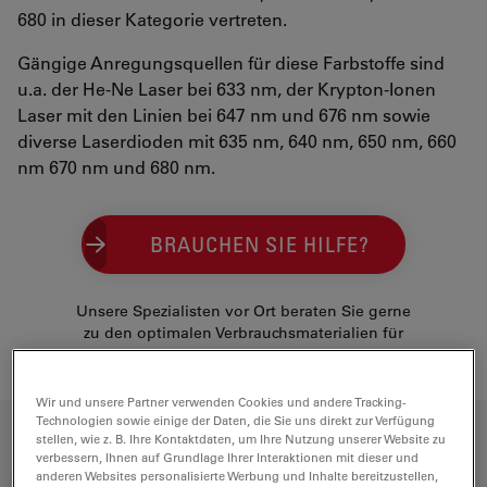
680 in dieser Kategorie vertreten.
Gängige Anregungsquellen für diese Farbstoffe sind
u.a. der He-Ne Laser bei 633 nm, der Krypton-Ionen
Laser mit den Linien bei 647 nm und 676 nm sowie
diverse Laserdioden mit 635 nm, 640 nm, 650 nm, 660
nm 670 nm und 680 nm.
BRAUCHEN SIE HILFE?
Unsere Spezialisten vor Ort beraten Sie gerne
zu den optimalen Verbrauchsmaterialien für
Ihre Anwendung und Ihr Budget.
Wir und unsere Partner verwenden Cookies und andere Tracking-
VERWANDTE PRODUKTE
Technologien sowie einige der Daten, die Sie uns direkt zur Verfügung
stellen, wie z. B. Ihre Kontaktdaten, um Ihre Nutzung unserer Website zu
verbessern, Ihnen auf Grundlage Ihrer Interaktionen mit dieser und
anderen Websites personalisierte Werbung und Inhalte bereitzustellen,