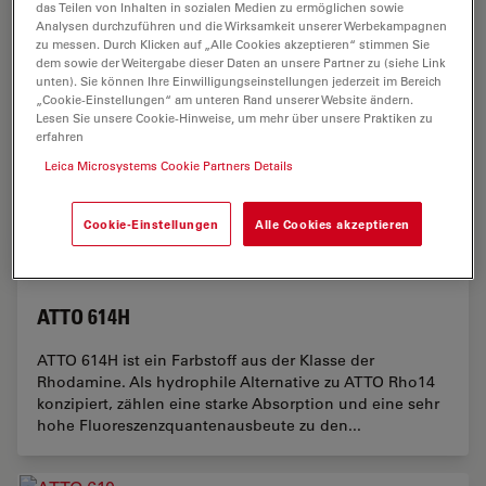
das Teilen von Inhalten in sozialen Medien zu ermöglichen sowie
Analysen durchzuführen und die Wirksamkeit unserer Werbekampagnen
ATTO 678H
zu messen. Durch Klicken auf „Alle Cookies akzeptieren“ stimmen Sie
dem sowie der Weitergabe dieser Daten an unsere Partner zu (siehe Link
ATTO 678H gehört wie ATTO 643 und ATTO 647N zu
unten). Sie können Ihre Einwilligungseinstellungen jederzeit im Bereich
einer neuen Generation von langwelligen
„Cookie-Einstellungen“ am unteren Rand unserer Website ändern.
Lesen Sie unsere Cookie-Hinweise, um mehr über unsere Praktiken zu
Fluoreszenzmarkern. Zu den charakteristischen
erfahren
Eigenschaften des Farbstoffs zählen starke Absorption,
gute...
Leica Microsystems Cookie Partners Details
Biowissenschaften
Cookie-Einstellungen
Alle Cookies akzeptieren
ATTO 614H
ATTO 614H ist ein Farbstoff aus der Klasse der
Rhodamine. Als hydrophile Alternative zu ATTO Rho14
konzipiert, zählen eine starke Absorption und eine sehr
hohe Fluoreszenzquantenausbeute zu den...