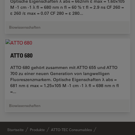
Optische Eigenschaften λ abs = 662nm ε max = 1.60×105
M -1 cm -1 λ fl = 680 nm n fl = 60 % τ fl = 2.9 ns CF 260 =
ε 260 /ε max = 0.07 CF 280 = ε 280...
Biowissenschaften
ATTO 680
ATTO 680 gehört zusammen mit ATTO 655 und ATTO
700 zu einer neuen Generation von langwelligen
Fluoreszenzmarkern. Optische Eigenschaften λ abs =
681 nm ε max = 1.25×105 M -1 cm -1 λ fl = 698 nm n fl
=...
Biowissenschaften
Startseite
Produkte
ATTO-TEC Consumables