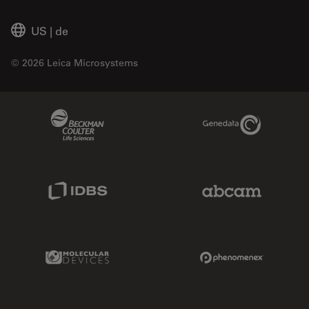
US
|
de
© 2026 Leica Microsystems
Beckman Coulter Link
Genedata Link
IDBS Link
Abcam Limited
Molecular Devices Link
Phenomenex L