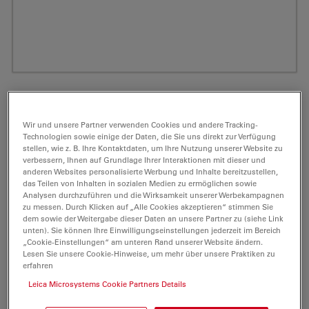
Wir und unsere Partner verwenden Cookies und andere Tracking-
Technologien sowie einige der Daten, die Sie uns direkt zur Verfügung
stellen, wie z. B. Ihre Kontaktdaten, um Ihre Nutzung unserer Website zu
verbessern, Ihnen auf Grundlage Ihrer Interaktionen mit dieser und
anderen Websites personalisierte Werbung und Inhalte bereitzustellen,
das Teilen von Inhalten in sozialen Medien zu ermöglichen sowie
Analysen durchzuführen und die Wirksamkeit unserer Werbekampagnen
zu messen. Durch Klicken auf „Alle Cookies akzeptieren“ stimmen Sie
ATTO 532 Alkin Fluoreszenzmarker 1 mg
dem sowie der Weitergabe dieser Daten an unsere Partner zu (siehe Link
unten). Sie können Ihre Einwilligungseinstellungen jederzeit im Bereich
„Cookie-Einstellungen“ am unteren Rand unserer Website ändern.
Produkt No. AD-532-141
Lesen Sie unsere Cookie-Hinweise, um mehr über unsere Praktiken zu
erfahren
ATTO 532 ist ein Fluoreszenzmarker mit
Leica Microsystems Cookie Partners Details
hervorragender Wasserlöslichkeit.