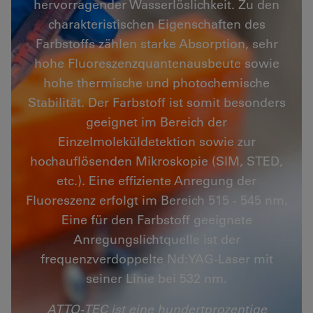
hervorragender Wasserlöslichkeit. Zu den
charakteristischen Eigenschaften des
Farbstoffs zählen starke Absorption, sehr
hohe Fluoreszenzquantenausbeute sowie
hohe thermische und photochemische
Stabilität. Der Farbstoff ist somit besonders
geeignet im Bereich der
Einzelmoleküldetektion sowie zur
hochauflösenden Mikroskopie (SIM, STED,
etc.). Eine effiziente Anregung der
Fluoreszenz erfolgt im Bereich 515 - 545 nm.
Eine für den Farbstoff geeignete
Anregungslichtquelle ist der
frequenzverdoppelte Nd:YAG-Laser mit
seiner Linie bei 532 nm.
ATTO-TEC ist eine hundertprozentige