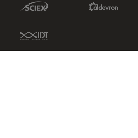
Sciex Link
Aldevron Link
IDT Link