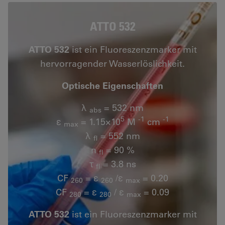
ATTO 532
ATTO 532
ist ein Fluoreszenzmarker mit
hervorragender Wasserlöslichkeit.
Optische Eigenschaften
λ
= 532 nm
abs
5
-1
-1
ε
= 1.15×10
M
cm
max
λ
= 552 nm
fl
n
= 90 %
fl
τ
= 3.8 ns
fl
CF
= ε
/ε
= 0.20
260
260
max
CF
= ε
/ ε
= 0.09
280
280
max
ATTO 532
ist ein Fluoreszenzmarker mit