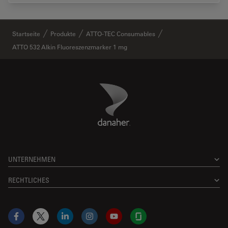
✕
Startseite
Produkte
ATTO-TEC Consumables
ATTO 532 Alkin Fluoreszenzmarker 1 mg
Danaher Logo
Footer
UNTERNEHMEN
RECHTLICHES
Facebook
X
LinkedIn
Instagram
YouTube
Glassdoor