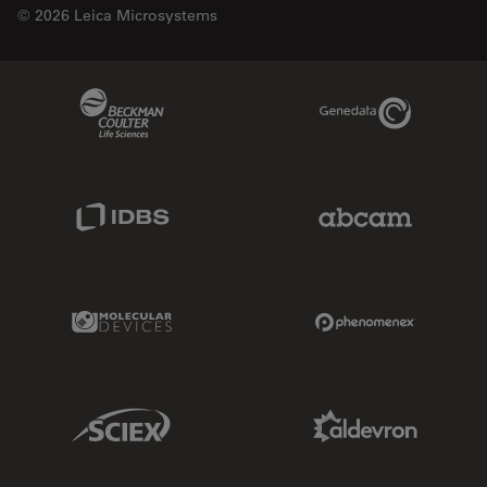
© 2026 Leica Microsystems
Beckman Coulter Link
Genedata Link
IDBS Link
Abcam Limited
Molecular Devices Link
Phenomenex L
Sciex Link
Aldevron Link