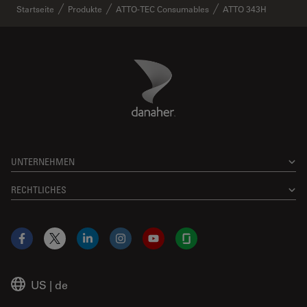
✕
Startseite
Produkte
ATTO-TEC Consumables
ATTO 343H
Danaher Logo
Footer
UNTERNEHMEN
RECHTLICHES
Facebook
X
LinkedIn
Instagram
YouTube
Glassdoor
US
|
de