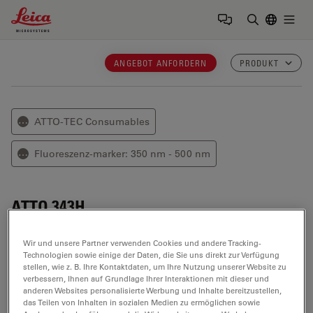
Leica Microsystems Logo
Togg
Suchbegrif
ANGEBOT ANFORDERN
PRODUKT
ATTO-TEC Consumables
⋯
Fluoreszenz-marker: 350 nm - 500 nm
⋯
ATTO 343H
ATTO 343H
ist ein
hydrophiler
kurzwelliger
Wir und unsere Partner verwenden Cookies und andere Tracking-
Fluoreszenzmarker mit Cumarinstruktur. Zu den
Technologien sowie einige der Daten, die Sie uns direkt zur Verfügung
stellen, wie z. B. Ihre Kontaktdaten, um Ihre Nutzung unserer Website zu
charakteristischen Eigenschaften dieses Farbstoffs
verbessern, Ihnen auf Grundlage Ihrer Interaktionen mit dieser und
zählen hohe Fluoreszenzquantenausbeute, große
anderen Websites personalisierte Werbung und Inhalte bereitzustellen,
Stokes-Verschiebung, hohe Photostabiliät und ein
das Teilen von Inhalten in sozialen Medien zu ermöglichen sowie