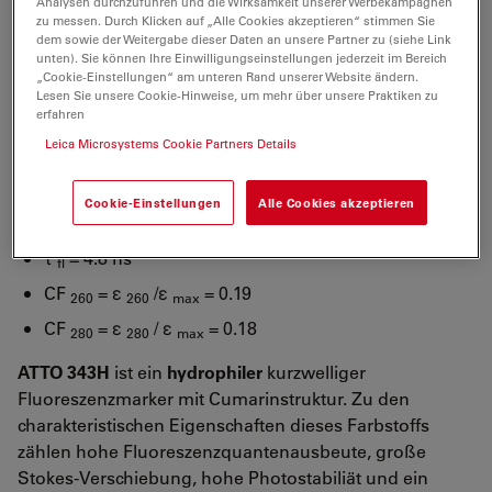
Analysen durchzuführen und die Wirksamkeit unserer Werbekampagnen
niedriges Molekulargewicht.
zu messen. Durch Klicken auf „Alle Cookies akzeptieren“ stimmen Sie
dem sowie der Weitergabe dieser Daten an unsere Partner zu (siehe Link
Optische Eigenschaften
unten). Sie können Ihre Einwilligungseinstellungen jederzeit im Bereich
„Cookie-Einstellungen“ am unteren Rand unserer Website ändern.
Lesen Sie unsere Cookie-Hinweise, um mehr über unsere Praktiken zu
λ
= 343 nm
erfahren
abs
Leica Microsystems Cookie Partners Details
4
-1
-1
ε
= 1.9×10
M
cm
max
λ
= 441 nm
fl
Cookie-Einstellungen
Alle Cookies akzeptieren
n
= 90 %
fl
τ
= 4.8 ns
fl
CF
= ε
/ε
= 0.19
260
260
max
CF
= ε
/ ε
= 0.18
280
280
max
ATTO 343H
ist ein
hydrophiler
kurzwelliger
Fluoreszenzmarker mit Cumarinstruktur. Zu den
charakteristischen Eigenschaften dieses Farbstoffs
zählen hohe Fluoreszenzquantenausbeute, große
Stokes-Verschiebung, hohe Photostabiliät und ein