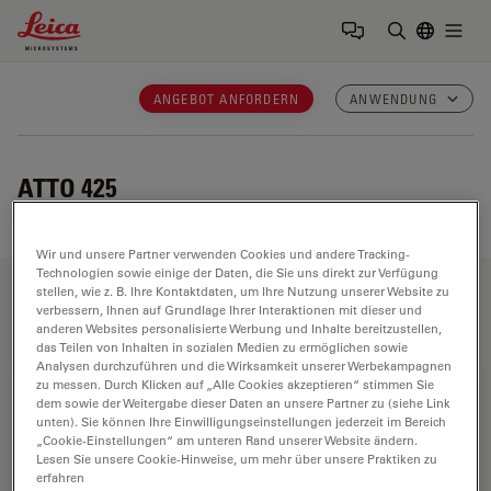
Leica Microsystems Logo
Togg
Suchbegrif
ANGEBOT ANFORDERN
ANWENDUNG
ATTO 425
Wir und unsere Partner verwenden Cookies und andere Tracking-
Technologien sowie einige der Daten, die Sie uns direkt zur Verfügung
stellen, wie z. B. Ihre Kontaktdaten, um Ihre Nutzung unserer Website zu
Anwendungsbereiche
verbessern, Ihnen auf Grundlage Ihrer Interaktionen mit dieser und
anderen Websites personalisierte Werbung und Inhalte bereitzustellen,
das Teilen von Inhalten in sozialen Medien zu ermöglichen sowie
Analysen durchzuführen und die Wirksamkeit unserer Werbekampagnen
zu messen. Durch Klicken auf „Alle Cookies akzeptieren“ stimmen Sie
Biowissenschaften
dem sowie der Weitergabe dieser Daten an unsere Partner zu (siehe Link
unten). Sie können Ihre Einwilligungseinstellungen jederzeit im Bereich
Die Life Science Division von Leica Microsystems erfüllt
„Cookie-Einstellungen“ am unteren Rand unserer Website ändern.
die Bildgebungsanforderungen der Wissenschaft mit
Lesen Sie unsere Cookie-Hinweise, um mehr über unsere Praktiken zu
erfahren
höchster Innovationsfähigkeit und technischem Know-