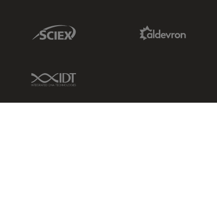
Sciex Link
Aldevron Link
IDT Link