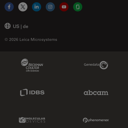
Facebook
X
LinkedIn
Instagram
YouTube
Glassdoor
US
|
de
© 2026 Leica Microsystems
Beckman Coulter Link
Genedata Link
IDBS Link
Abcam Limited
Molecular Devices Link
Phenomenex L