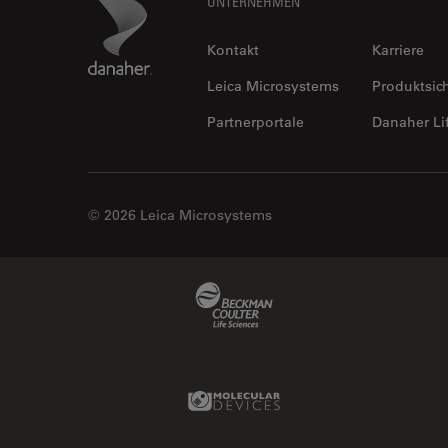
Footer
Danaher Logo
UNTERNEHMEN
Kontakt
Karriere
Leica Microsystems
Produktsic
Partnerportale
Danaher Li
© 2026 Leica Microsystems
Beckman Coulter Link
Molecular Devices Link