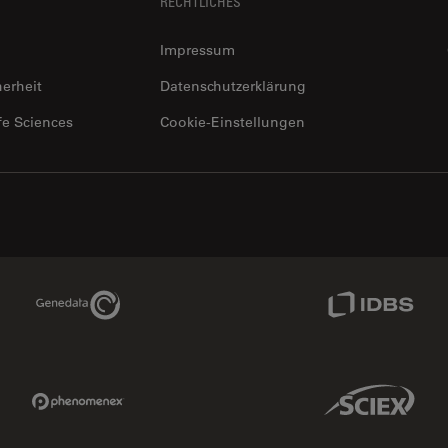
RECHTLICHES
Impressum
herheit
Datenschutzerklärung
fe Sciences
Cookie-Einstellungen
Genedata Link
IDBS Link
Phenomenex Link
Sciex Link