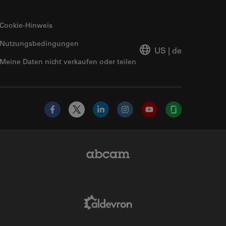
Cookie-Hinweis
Nutzungsbedingungen
US
|
de
Meine Daten nicht verkaufen oder teilen
Facebook
X
LinkedIn
Instagram
YouTube
Glassdoor
Abcam Limited Link
Aldevron Link