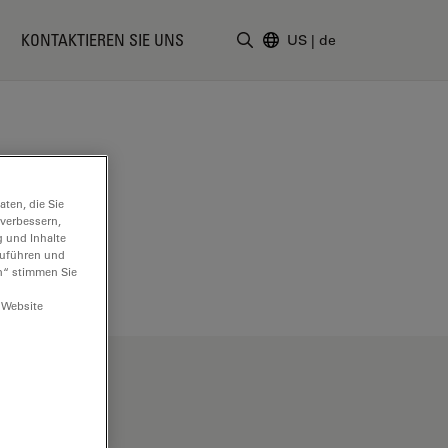
KONTAKTIEREN SIE UNS
US
|
de
Suchbegriff eingeben
ten, die Sie
 verbessern,
g und Inhalte
hzuführen und
n“ stimmen Sie
 Website