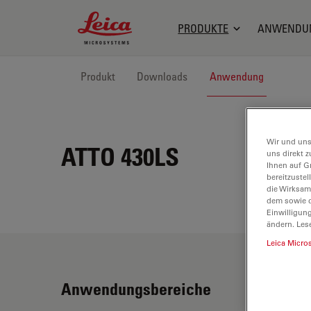
Leica Microsystems Logo
PRODUKTE
ANWENDU
Produkt
Downloads
Anwendung
Wir und uns
ATTO 430LS
uns direkt z
Ihnen auf G
bereitzuste
die Wirksam
dem sowie d
Einwilligun
ändern. Les
Leica Micro
Anwendungsbereiche