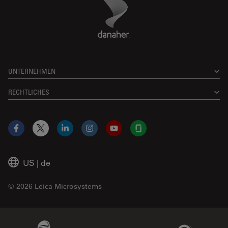
Danaher Logo
Footer
UNTERNEHMEN
RECHTLICHES
Facebook
X
LinkedIn
Instagram
YouTube
Glassdoor
US
|
de
© 2026 Leica Microsystems
Beckman Coulter Link
Genedata Link