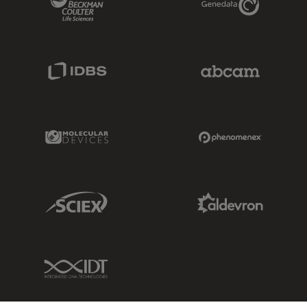
IDBS Link
Abcam Limited
Molecular Devices Link
Phenomenex L
Sciex Link
Aldevron Link
IDT Link