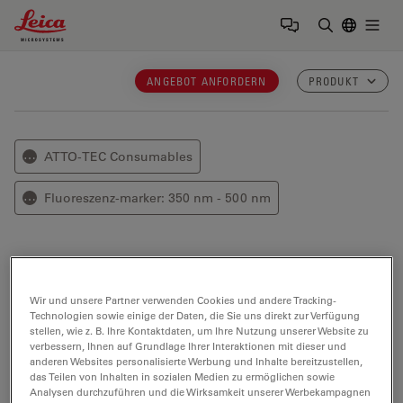
Leica Microsystems Logo
Togg
Suchbegrif
ANGEBOT ANFORDERN
PRODUKT
ATTO-TEC Consumables
⋯
Fluoreszenz-marker: 350 nm - 500 nm
⋯
ATTO 495
Wir und unsere Partner verwenden Cookies und andere Tracking-
ATTO 495
ist ein neuartiger Fluoreszenzmarker, dessen
Technologien sowie einige der Daten, die Sie uns direkt zur Verfügung
Struktur sich von dem bekannten Farbstoff
stellen, wie z. B. Ihre Kontaktdaten, um Ihre Nutzung unserer Website zu
Acridinorange ableitet.
verbessern, Ihnen auf Grundlage Ihrer Interaktionen mit dieser und
anderen Websites personalisierte Werbung und Inhalte bereitzustellen,
das Teilen von Inhalten in sozialen Medien zu ermöglichen sowie
Optische Eigenschaften
Analysen durchzuführen und die Wirksamkeit unserer Werbekampagnen