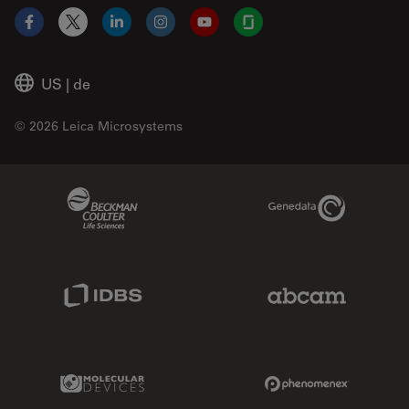
Facebook
X
LinkedIn
Instagram
YouTube
Glassdoor
US
|
de
© 2026 Leica Microsystems
Beckman Coulter Link
Genedata Link
IDBS Link
Abcam Limited
Molecular Devices Link
Phenomenex L