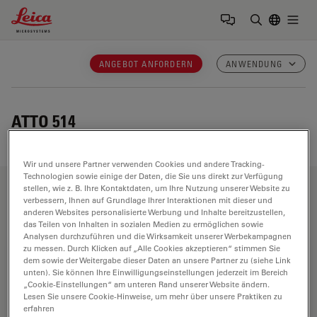
Leica Microsystems Logo
Togg
Suchbegrif
ANGEBOT ANFORDERN
ANWENDUNG
ATTO 514
Wir und unsere Partner verwenden Cookies und andere Tracking-
Technologien sowie einige der Daten, die Sie uns direkt zur Verfügung
stellen, wie z. B. Ihre Kontaktdaten, um Ihre Nutzung unserer Website zu
Anwendungsbereiche
verbessern, Ihnen auf Grundlage Ihrer Interaktionen mit dieser und
anderen Websites personalisierte Werbung und Inhalte bereitzustellen,
das Teilen von Inhalten in sozialen Medien zu ermöglichen sowie
Analysen durchzuführen und die Wirksamkeit unserer Werbekampagnen
zu messen. Durch Klicken auf „Alle Cookies akzeptieren“ stimmen Sie
Biowissenschaften
dem sowie der Weitergabe dieser Daten an unsere Partner zu (siehe Link
unten). Sie können Ihre Einwilligungseinstellungen jederzeit im Bereich
Die Life Science Division von Leica Microsystems erfüllt
„Cookie-Einstellungen“ am unteren Rand unserer Website ändern.
die Bildgebungsanforderungen der Wissenschaft mit
Lesen Sie unsere Cookie-Hinweise, um mehr über unsere Praktiken zu
erfahren
höchster Innovationsfähigkeit und technischem Know-