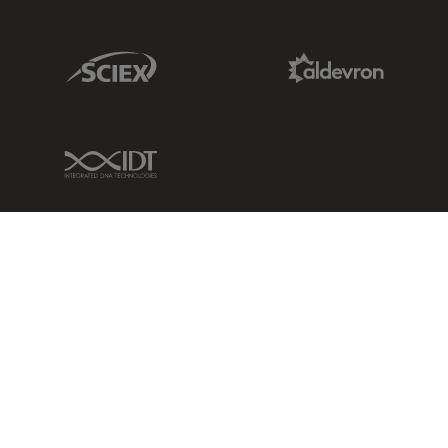
Sciex Link
Aldevron Link
IDT Link