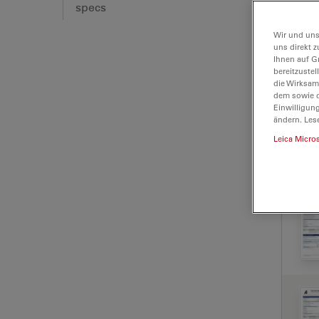
specs
Wir und uns
uns direkt z
Ihnen auf G
bereitzuste
die Wirksam
dem sowie d
Einwilligun
ändern. Les
Leica Micro