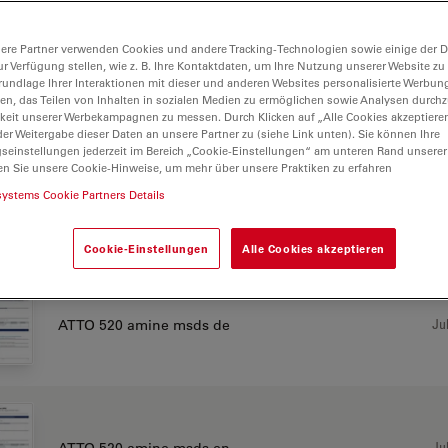
ere Partner verwenden Cookies und andere Tracking-Technologien sowie einige der Da
ur Verfügung stellen, wie z. B. Ihre Kontaktdaten, um Ihre Nutzung unserer Website zu
Jul
ATTO 520 acid msds de
rundlage Ihrer Interaktionen mit dieser und anderen Websites personalisierte Werbun
llen, das Teilen von Inhalten in sozialen Medien zu ermöglichen sowie Analysen durc
keit unserer Werbekampagnen zu messen. Durch Klicken auf „Alle Cookies akzeptiere
er Weitergabe dieser Daten an unsere Partner zu (siehe Link unten). Sie können Ihre
gseinstellungen jederzeit im Bereich „Cookie-Einstellungen“ am unteren Rand unserer
en Sie unsere Cookie-Hinweise, um mehr über unsere Praktiken zu erfahren
systems Cookie Partners Details
Jul
ATTO 520 acid msds en
Cookie-Einstellungen
Alle Cookies akzeptieren
Jul
ATTO 520 amine msds de
Jul
ATTO 520 amine msds en