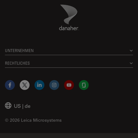
Danaher Logo
Footer
UNTERNEHMEN
RECHTLICHES
Facebook
X
LinkedIn
Instagram
YouTube
Glassdoor
US
|
de
© 2026 Leica Microsystems