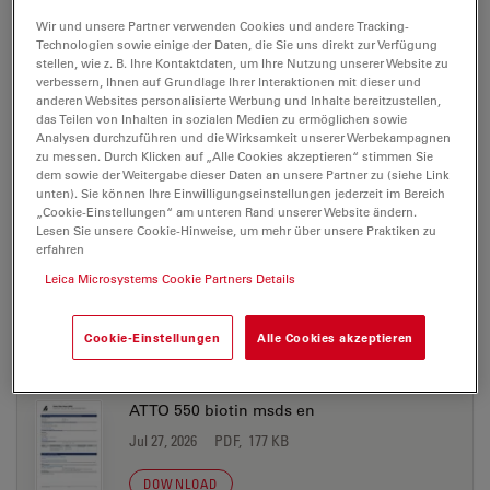
Jul 27, 2026
PDF, 198 KB
Wir und unsere Partner verwenden Cookies und andere Tracking-
Technologien sowie einige der Daten, die Sie uns direkt zur Verfügung
stellen, wie z. B. Ihre Kontaktdaten, um Ihre Nutzung unserer Website zu
DOWNLOAD
verbessern, Ihnen auf Grundlage Ihrer Interaktionen mit dieser und
anderen Websites personalisierte Werbung und Inhalte bereitzustellen,
das Teilen von Inhalten in sozialen Medien zu ermöglichen sowie
ATTO 550 azide msds en
Analysen durchzuführen und die Wirksamkeit unserer Werbekampagnen
zu messen. Durch Klicken auf „Alle Cookies akzeptieren“ stimmen Sie
Jul 27, 2026
PDF, 177 KB
dem sowie der Weitergabe dieser Daten an unsere Partner zu (siehe Link
unten). Sie können Ihre Einwilligungseinstellungen jederzeit im Bereich
DOWNLOAD
„Cookie-Einstellungen“ am unteren Rand unserer Website ändern.
Lesen Sie unsere Cookie-Hinweise, um mehr über unsere Praktiken zu
erfahren
ATTO 550 biotin msds de
Leica Microsystems Cookie Partners Details
Jul 27, 2026
PDF, 198 KB
Cookie-Einstellungen
Alle Cookies akzeptieren
DOWNLOAD
ATTO 550 biotin msds en
Jul 27, 2026
PDF, 177 KB
DOWNLOAD