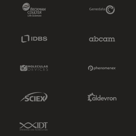
Beckman Coulter Link
Genedata Link
IDBS Link
Abcam Limited
Molecular Devices Link
Phenomenex L
Sciex Link
Aldevron Link
IDT Link