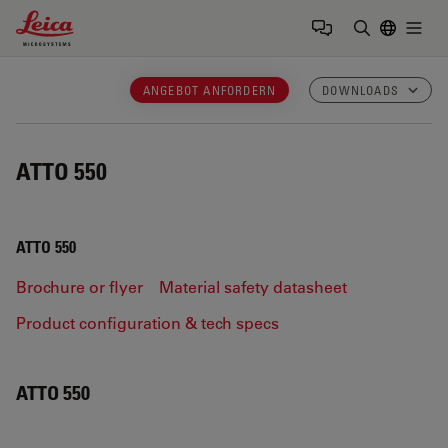
Leica Microsystems Logo
Togg
Suchbegrif
ANGEBOT ANFORDERN
DOWNLOADS
ATTO 550
ATTO 550
Brochure or flyer
Material safety datasheet
Product configuration & tech specs
ATTO 550