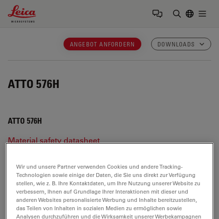
Leica Microsystems Logo
Togg
Suchbegrif
ANGEBOT ANFORDERN
DOWNLOADS
ATTO 576H
ATTO 576H
Material safety datasheet
Product configuration & tech specs
Wir und unsere Partner verwenden Cookies und andere Tracking-
Technologien sowie einige der Daten, die Sie uns direkt zur Verfügung
stellen, wie z. B. Ihre Kontaktdaten, um Ihre Nutzung unserer Website zu
ATTO 576H
verbessern, Ihnen auf Grundlage Ihrer Interaktionen mit dieser und
anderen Websites personalisierte Werbung und Inhalte bereitzustellen,
das Teilen von Inhalten in sozialen Medien zu ermöglichen sowie
Analysen durchzuführen und die Wirksamkeit unserer Werbekampagnen