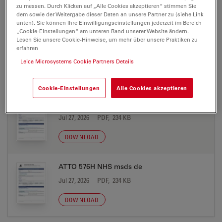
zu messen. Durch Klicken auf „Alle Cookies akzeptieren“ stimmen Sie
MATERIAL SAFETY DATASHEET
dem sowie der Weitergabe dieser Daten an unsere Partner zu (siehe Link
unten). Sie können Ihre Einwilligungseinstellungen jederzeit im Bereich
„Cookie-Einstellungen“ am unteren Rand unserer Website ändern.
Lesen Sie unsere Cookie-Hinweise, um mehr über unsere Praktiken zu
ATTO 576H acid msds de
erfahren
Jul 27, 2026
PDF, 233 KB
Leica Microsystems Cookie Partners Details
DOWNLOAD
Cookie-Einstellungen
Alle Cookies akzeptieren
ATTO 576H azide msds de
Jul 27, 2026
PDF, 234 KB
DOWNLOAD
ATTO 576H NHS msds de
Jul 27, 2026
PDF, 234 KB
DOWNLOAD