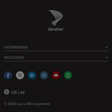
Danaher Logo
Footer
UNTERNEHMEN
RECHTLICHES
Facebook
X
LinkedIn
Instagram
YouTube
Glassdoor
US
|
de
© 2026 Leica Microsystems