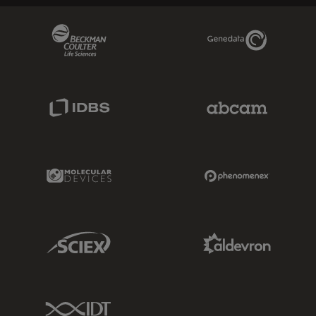
Beckman Coulter Link
Genedata Link
IDBS Link
Abcam Limited
Molecular Devices Link
Phenomenex L
Sciex Link
Aldevron Link
IDT Link