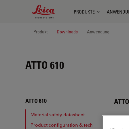
Leica Microsystems Logo
PRODUKTE
ANWENDU
Produkt
Downloads
Anwendung
ATTO 610
ATTO
ATTO 610
Material safety datasheet
Product configuration & tech
MAT