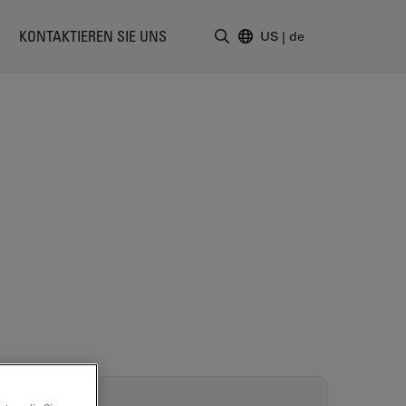
KONTAKTIEREN SIE UNS
US
|
de
Suchbegriff eingeben