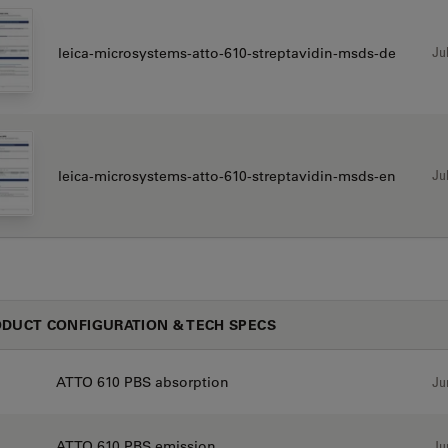
Jul
leica-microsystems-atto-610-streptavidin-msds-de
Jul
leica-microsystems-atto-610-streptavidin-msds-en
DUCT CONFIGURATION & TECH SPECS
ATTO 610 PBS absorption
Ju
ATTO 610 PBS emission
Ju