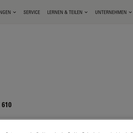
NGEN
SERVICE
LERNEN & TEILEN
UNTERNEHMEN
 610
ERIAL SAFETY DATASHEET