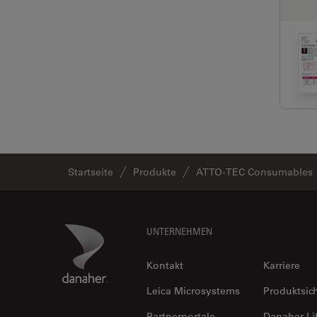
Startseite
Produkte
ATTO-TEC Consumables
Footer
Danaher Logo
UNTERNEHMEN
Kontakt
Karriere
Leica Microsystems
Produktsic
Partnerportale
Danaher Li