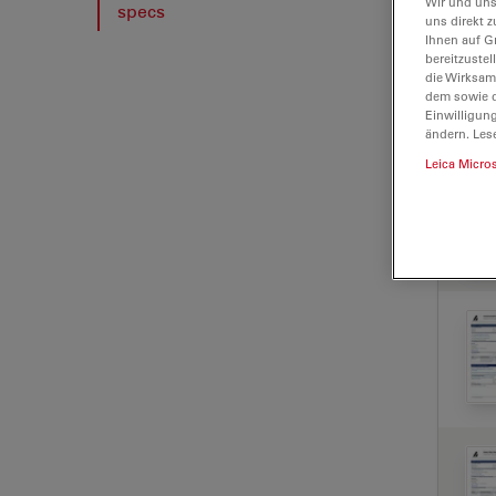
Wir und uns
specs
uns direkt z
Ihnen auf G
bereitzuste
die Wirksam
dem sowie d
Einwilligun
ändern. Les
Leica Micro