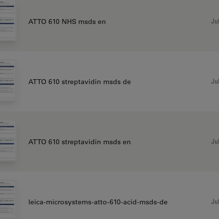
Jul
ATTO 610 NHS msds en
Jul
ATTO 610 streptavidin msds de
Jul
ATTO 610 streptavidin msds en
Jul
leica-microsystems-atto-610-acid-msds-de