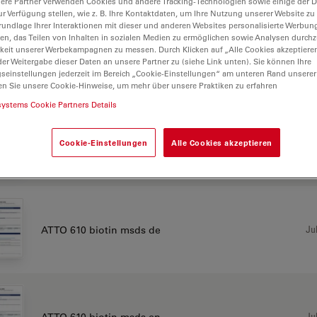
ere Partner verwenden Cookies und andere Tracking-Technologien sowie einige der Da
ur Verfügung stellen, wie z. B. Ihre Kontaktdaten, um Ihre Nutzung unserer Website zu
rundlage Ihrer Interaktionen mit dieser und anderen Websites personalisierte Werbun
llen, das Teilen von Inhalten in sozialen Medien zu ermöglichen sowie Analysen durc
keit unserer Werbekampagnen zu messen. Durch Klicken auf „Alle Cookies akzeptiere
Jul
ATTO 610 acid msds de
er Weitergabe dieser Daten an unsere Partner zu (siehe Link unten). Sie können Ihre
gseinstellungen jederzeit im Bereich „Cookie-Einstellungen“ am unteren Rand unserer
en Sie unsere Cookie-Hinweise, um mehr über unsere Praktiken zu erfahren
systems Cookie Partners Details
Jul
ATTO 610 acid msds en
Cookie-Einstellungen
Alle Cookies akzeptieren
Jul
ATTO 610 biotin msds de
Jul
ATTO 610 biotin msds en