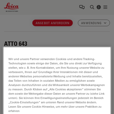
Leica Microsystems Logo
Togg
Suchbegrif
ANGEBOT ANFORDERN
ANWENDUNG
ATTO 643
Wir und unsere Partner verwenden Cookies und andere Tracking-
Technologien sowie einige der Daten, die Sie uns direkt zur Verfügung
stellen, wie z. B. Ihre Kontaktdaten, um Ihre Nutzung unserer Website zu
Anwendungsbereiche
verbessern, Ihnen auf Grundlage Ihrer Interaktionen mit dieser und
anderen Websites personalisierte Werbung und Inhalte bereitzustellen,
das Teilen von Inhalten in sozialen Medien zu ermöglichen sowie
Analysen durchzuführen und die Wirksamkeit unserer Werbekampagnen
zu messen. Durch Klicken auf „Alle Cookies akzeptieren“ stimmen Sie
Biowissenschaften
dem sowie der Weitergabe dieser Daten an unsere Partner zu (siehe Link
unten). Sie können Ihre Einwilligungseinstellungen jederzeit im Bereich
Die Life Science Division von Leica Microsystems erfüllt
„Cookie-Einstellungen“ am unteren Rand unserer Website ändern.
die Bildgebungsanforderungen der Wissenschaft mit
Lesen Sie unsere Cookie-Hinweise, um mehr über unsere Praktiken zu
erfahren
höchster Innovationsfähigkeit und technischem Know-