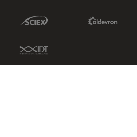
Sciex Link
Aldevron Link
IDT Link