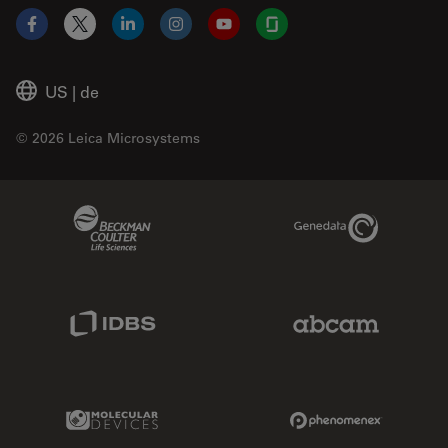
Facebook
X
LinkedIn
Instagram
YouTube
Glassdoor
US
|
de
© 2026 Leica Microsystems
Beckman Coulter Link
Genedata Link
IDBS Link
Abcam Limited
Molecular Devices Link
Phenomenex L