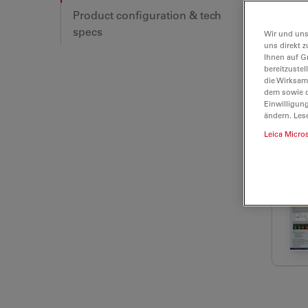
Product configuration & tech
specs
Wir und uns
uns direkt z
Ihnen auf G
bereitzuste
die Wirksam
dem sowie d
Einwilligun
ändern. Les
Leica Micro