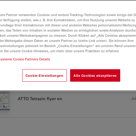
ere Partner verwenden Cookies und andere Tracking-Technologien sowie einige der Da
ur Verfügung stellen, wie z. B. Ihre Kontaktdaten, um Ihre Nutzung unserer Website zu
Jul
ATTO DBCO Derivates flyer en
rundlage Ihrer Interaktionen mit dieser und anderen Websites personalisierte Werbun
llen, das Teilen von Inhalten in sozialen Medien zu ermöglichen sowie Analysen durc
keit unserer Werbekampagnen zu messen. Durch Klicken auf „Alle Cookies akzeptiere
er Weitergabe dieser Daten an unsere Partner zu (siehe Link unten). Sie können Ihre
gseinstellungen jederzeit im Bereich „Cookie-Einstellungen“ am unteren Rand unserer
en Sie unsere Cookie-Hinweise, um mehr über unsere Praktiken zu erfahren
systems Cookie Partners Details
Jul
ATTO Phospholipids flyer en
Cookie-Einstellungen
Alle Cookies akzeptieren
Jul
ATTO Tetrazin flyer en