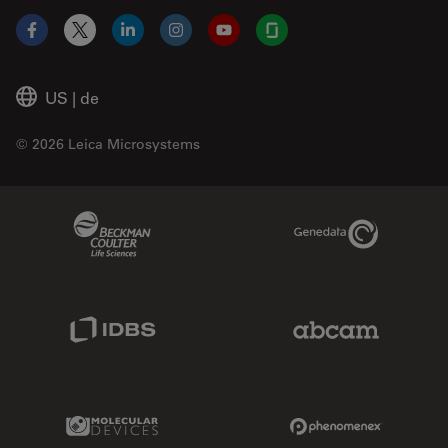
Facebook
X
LinkedIn
Instagram
YouTube
Glassdoor
US
|
de
© 2026 Leica Microsystems
Beckman Coulter Link
Genedata Link
IDBS Link
Abcam Limited
Molecular Devices Link
Phenomenex L