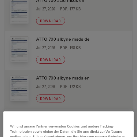
ATTO 700 acid msds en
Jul 27, 2026
PDF, 177 KB
DOWNLOAD
ATTO 700 alkyne msds de
Jul 27, 2026
PDF, 198 KB
DOWNLOAD
ATTO 700 alkyne msds en
Jul 27, 2026
PDF, 172 KB
DOWNLOAD
ATTO 700 amine msds de
Jul 27, 2026
PDF, 198 KB
Wir und unsere Partner verwenden Cookies und andere Tracking-
Technologien sowie einige der Daten, die Sie uns direkt zur Verfügung
stellen, wie z. B. Ihre Kontaktdaten, um Ihre Nutzung unserer Website zu