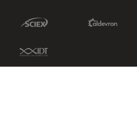
Sciex Link
Aldevron Link
IDT Link