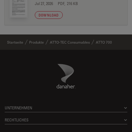
Jul 27, 2026
PDF, 216 KB
DOWNLOAD
Startseite
Produkte
ATTO-TEC Consumables
ATTO 700
Danaher Logo
Footer
UNTERNEHMEN
RECHTLICHES