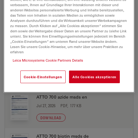
DOWNLOAD
verbessern, Ihnen auf Grundlage Ihrer Interaktionen mit dieser und
anderen Websites personalisierte Werbung und Inhalte bereitzustellen,
das Teilen von Inhalten in sozialen Medien zu ermöglichen sowie
ATTO 700 amine msds en
Analysen durchzuführen und die Wirksamkeit unserer Werbekampagnen
zu messen. Durch Klicken auf „Alle Cookies akzeptieren“ stimmen Sie
Jul 27, 2026
PDF, 177 KB
dem sowie der Weitergabe dieser Daten an unsere Partner zu (siehe Link
unten). Sie können Ihre Einwilligungseinstellungen jederzeit im Bereich
DOWNLOAD
„Cookie-Einstellungen“ am unteren Rand unserer Website ändern.
Lesen Sie unsere Cookie-Hinweise, um mehr über unsere Praktiken zu
erfahren
ATTO 700 azide msds de
Leica Microsystems Cookie Partners Details
Jul 27, 2026
PDF, 198 KB
Cookie-Einstellungen
Alle Cookies akzeptieren
DOWNLOAD
ATTO 700 azide msds en
Jul 27, 2026
PDF, 177 KB
DOWNLOAD
ATTO 700 biotin msds de