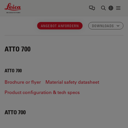
Leica Microsystems Logo
Togg
Suchbegrif
ANGEBOT ANFORDERN
DOWNLOADS
ATTO 700
ATTO 700
Brochure or flyer
Material safety datasheet
Product configuration & tech specs
ATTO 700