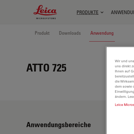
Leica Microsystems Logo
PRODUKTE
ANWENDU
Produkt
Downloads
Anwendung
Wir und uns
ATTO 725
uns direkt z
Ihnen auf G
bereitzuste
die Wirksam
dem sowie d
Einwilligun
ändern. Les
Leica Micro
Anwendungsbereiche