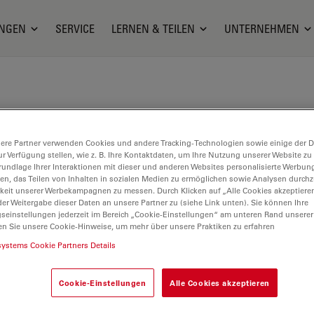
NGEN
SERVICE
LERNEN & TEILEN
UNTERNEHMEN
ere Partner verwenden Cookies und andere Tracking-Technologien sowie einige der Da
ur Verfügung stellen, wie z. B. Ihre Kontaktdaten, um Ihre Nutzung unserer Website zu
rundlage Ihrer Interaktionen mit dieser und anderen Websites personalisierte Werbun
llen, das Teilen von Inhalten in sozialen Medien zu ermöglichen sowie Analysen durc
keit unserer Werbekampagnen zu messen. Durch Klicken auf „Alle Cookies akzeptiere
er Weitergabe dieser Daten an unsere Partner zu (siehe Link unten). Sie können Ihre
gseinstellungen jederzeit im Bereich „Cookie-Einstellungen“ am unteren Rand unserer
en Sie unsere Cookie-Hinweise, um mehr über unsere Praktiken zu erfahren
systems Cookie Partners Details
Cookie-Einstellungen
Alle Cookies akzeptieren