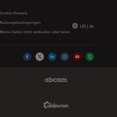
Cookie-Hinweis
Nutzungsbedingungen
US
|
de
Meine Daten nicht verkaufen oder teilen
Facebook
X
LinkedIn
Instagram
YouTube
Glassdoor
Abcam Limited Link
Aldevron Link