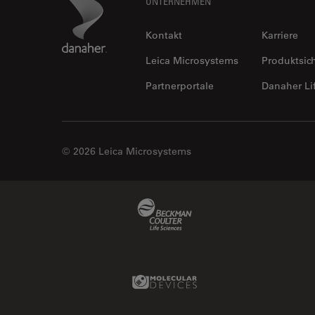
Footer
Danaher Logo
UNTERNEHMEN
Kontakt
Karriere
Leica Microsystems
Produktsic
Partnerportale
Danaher Li
© 2026 Leica Microsystems
Beckman Coulter Link
Molecular Devices Link