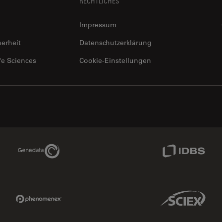
RECHTLICHES
Impressum
herheit
Datenschutzerklärung
fe Sciences
Cookie-Einstellungen
Genedata Link
IDBS Link
Phenomenex Link
Sciex Link