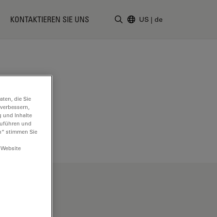
KONTAKTIEREN SIE UNS
US
|
de
Suchbegriff eingeben
ten, die Sie
 verbessern,
g und Inhalte
hzuführen und
n“ stimmen Sie
 Website