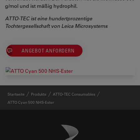
g/mol und ist mäßig hydrophil.
ATTO-TEC ist eine hundertprozentige
Tochtergesellschaft von Leica Microsystems
ANGEBOT ANFORDERN
✕
Startseite
Produkte
ATTO-TEC Consumables
ATTO Cyan 500 NHS-Ester
Danaher Logo
Footer