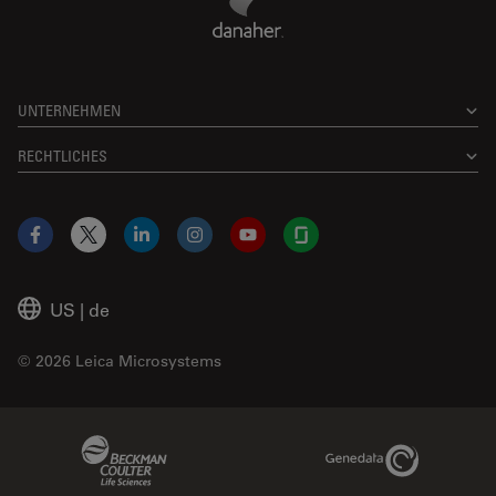
UNTERNEHMEN
RECHTLICHES
Facebook
X
LinkedIn
Instagram
YouTube
Glassdoor
US
|
de
© 2026 Leica Microsystems
Beckman Coulter Link
Genedata Link