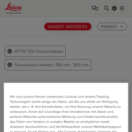
Leica Microsystems Logo
Togg
Suchbegrif
ANGEBOT ANFORDERN
PRODUKT
ATTO-TEC Consumables
⋯
Fluoreszenz-marker: 350 nm - 500 nm
⋯
ATTO Cyan 500 NHS-Ester
Wir und unsere Partner verwenden Cookies und andere Tracking-
Cyan 500 NHS-Ester
ist ein aminreaktives
Technologien sowie einige der Daten, die Sie uns direkt zur Verfügung
Fluoreszenzlabel.
stellen, wie z. B. Ihre Kontaktdaten, um Ihre Nutzung unserer Website zu
verbessern, Ihnen auf Grundlage Ihrer Interaktionen mit dieser und
anderen Websites personalisierte Werbung und Inhalte bereitzustellen,
Optische Eigenschaften (in PBS, pH 7.4)
das Teilen von Inhalten in sozialen Medien zu ermöglichen sowie
Analysen durchzuführen und die Wirksamkeit unserer Werbekampagnen
zu messen. Durch Klicken auf „Alle Cookies akzeptieren“ stimmen Sie