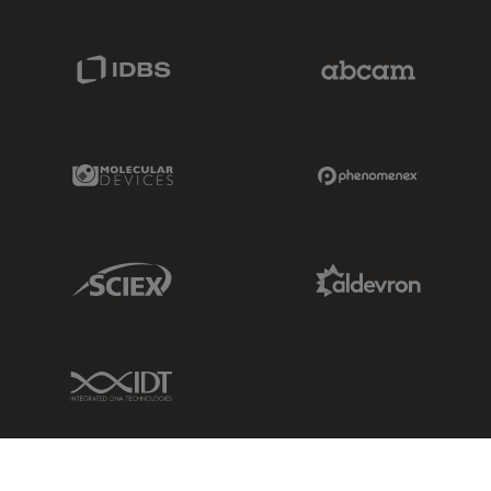
IDBS Link
Abcam Limited
Molecular Devices Link
Phenomenex L
Sciex Link
Aldevron Link
IDT Link