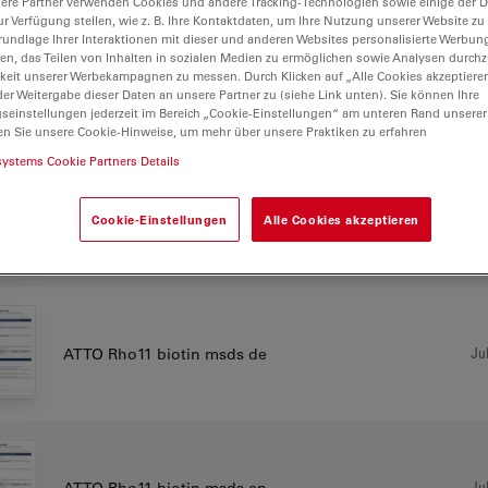
ere Partner verwenden Cookies und andere Tracking-Technologien sowie einige der Da
ur Verfügung stellen, wie z. B. Ihre Kontaktdaten, um Ihre Nutzung unserer Website zu
rundlage Ihrer Interaktionen mit dieser und anderen Websites personalisierte Werbun
llen, das Teilen von Inhalten in sozialen Medien zu ermöglichen sowie Analysen durc
keit unserer Werbekampagnen zu messen. Durch Klicken auf „Alle Cookies akzeptiere
Jul
ATTO Rho11 acid msds de
er Weitergabe dieser Daten an unsere Partner zu (siehe Link unten). Sie können Ihre
gseinstellungen jederzeit im Bereich „Cookie-Einstellungen“ am unteren Rand unserer
en Sie unsere Cookie-Hinweise, um mehr über unsere Praktiken zu erfahren
systems Cookie Partners Details
Jul
ATTO Rho11 acid msds en
Cookie-Einstellungen
Alle Cookies akzeptieren
Jul
ATTO Rho11 biotin msds de
Jul
ATTO Rho11 biotin msds en