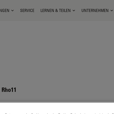
NGEN
SERVICE
LERNEN & TEILEN
UNTERNEHMEN
 Rho11
ERIAL SAFETY DATASHEET