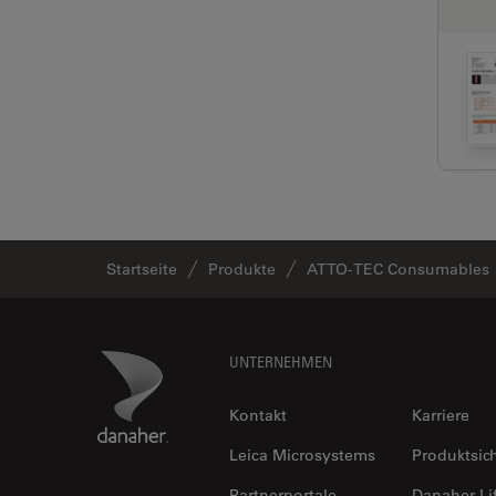
Startseite
Produkte
ATTO-TEC Consumables
Footer
Danaher Logo
UNTERNEHMEN
Kontakt
Karriere
Leica Microsystems
Produktsic
Partnerportale
Danaher Li