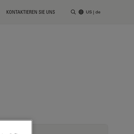
KONTAKTIEREN SIE UNS
US
|
de
Suchbegriff eingeben