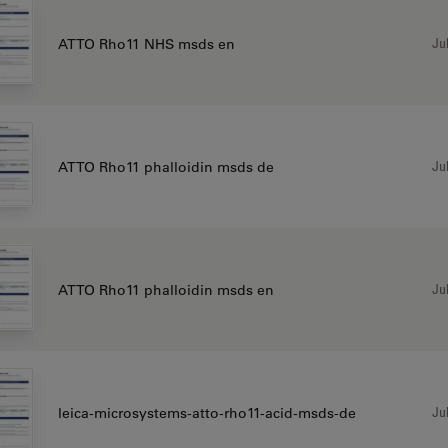
Jul
ATTO Rho11 NHS msds en
Jul
ATTO Rho11 phalloidin msds de
Jul
ATTO Rho11 phalloidin msds en
Jul
leica-microsystems-atto-rho11-acid-msds-de