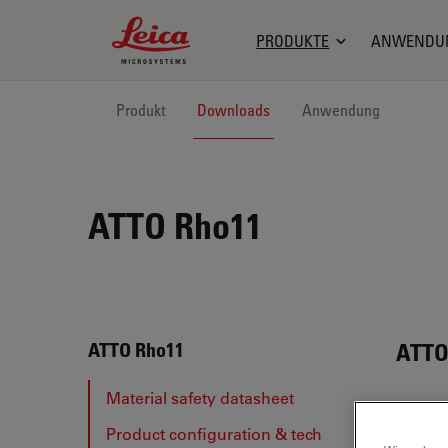
Leica Microsystems Logo
PRODUKTE
ANWENDU
Produkt
Downloads
Anwendung
ATTO Rho11
ATTO
ATTO Rho11
Material safety datasheet
Product configuration & tech
MAT