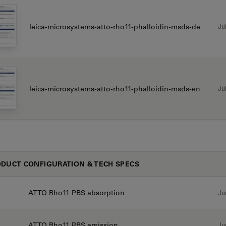
Jul
leica-microsystems-atto-rho11-phalloidin-msds-de
Jul
leica-microsystems-atto-rho11-phalloidin-msds-en
DUCT CONFIGURATION & TECH SPECS
ATTO Rho11 PBS absorption
Ju
ATTO Rho11 PBS emission
Ju