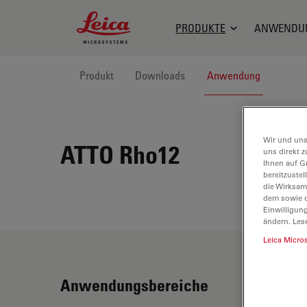
Leica Microsystems Logo
PRODUKTE
ANWENDU
Produkt
Downloads
Anwendung
Wir und uns
ATTO Rho12
uns direkt z
Ihnen auf G
bereitzuste
die Wirksam
dem sowie d
Einwilligun
ändern. Les
Leica Micro
Anwendungsbereiche