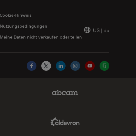
Cookie-Hinweis
Nutzungsbedingungen
US
|
de
Meine Daten nicht verkaufen oder teilen
Facebook
X
LinkedIn
Instagram
YouTube
Glassdoor
Abcam Limited Link
Aldevron Link