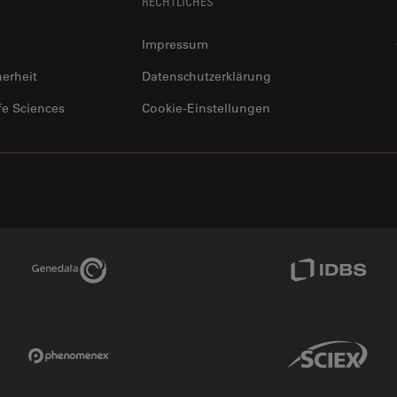
RECHTLICHES
Impressum
herheit
Datenschutzerklärung
fe Sciences
Cookie-Einstellungen
Genedata Link
IDBS Link
Phenomenex Link
Sciex Link