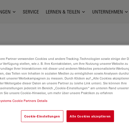
NGEN
SERVICE
LERNEN & TEILEN
UNTERNEHMEN
ere Partner verwenden Cookies und andere Tracking-Technologien sowie einige der Da
ur Verfügung stellen, wie z. B. Ihre Kontaktdaten, um Ihre Nutzung unserer Website zu
rundlage Ihrer Interaktionen mit dieser und anderen Websites personalisierte Werbun
llen, das Teilen von Inhalten in sozialen Medien zu ermöglichen sowie Analysen durc
keit unserer Werbekampagnen zu messen. Durch Klicken auf „Alle Cookies akzeptiere
er Weitergabe dieser Daten an unsere Partner zu (siehe Link unten). Sie können Ihre
gseinstellungen jederzeit im Bereich „Cookie-Einstellungen“ am unteren Rand unserer
en Sie unsere Cookie-Hinweise, um mehr über unsere Praktiken zu erfahren
systems Cookie Partners Details
Cookie-Einstellungen
Alle Cookies akzeptieren