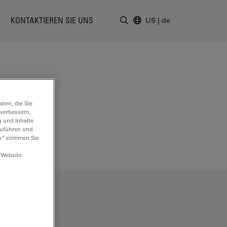
KONTAKTIEREN SIE UNS
US
|
de
Suchbegriff eingeben
ten, die Sie
 verbessern,
g und Inhalte
hzuführen und
n“ stimmen Sie
 Website