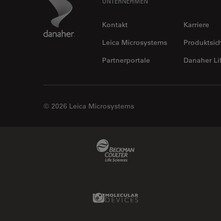
Footer
Danaher Logo
UNTERNEHMEN
Kontakt
Karriere
Leica Microsystems
Produktsic
Partnerportale
Danaher Li
© 2026 Leica Microsystems
Beckman Coulter Link
Molecular Devices Link