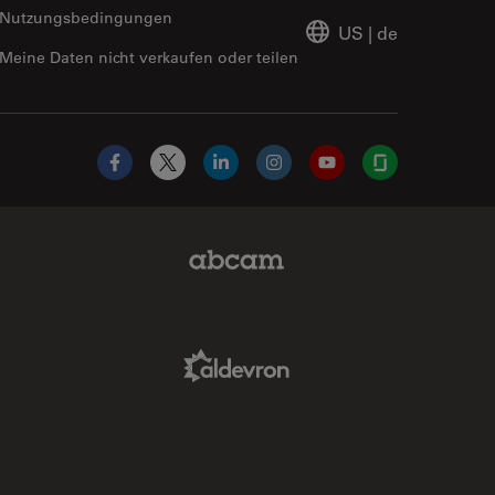
Nutzungsbedingungen
US
|
de
Meine Daten nicht verkaufen oder teilen
Facebook
X
LinkedIn
Instagram
YouTube
Glassdoor
Abcam Limited Link
Aldevron Link