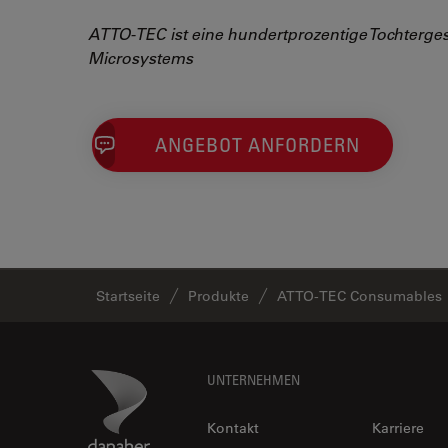
ATTO-TEC ist eine hundertprozentige Tochterges
Microsystems
ANGEBOT ANFORDERN
Startseite
Produkte
ATTO-TEC Consumables
Footer
Danaher Logo
UNTERNEHMEN
Kontakt
Karriere