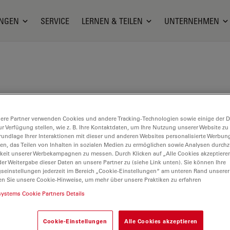
NGEN
SERVICE
LERNEN & TEILEN
UNTERNEHMEN
ere Partner verwenden Cookies und andere Tracking-Technologien sowie einige der Da
ur Verfügung stellen, wie z. B. Ihre Kontaktdaten, um Ihre Nutzung unserer Website zu
ker: 500 nm - 600 nm
rundlage Ihrer Interaktionen mit dieser und anderen Websites personalisierte Werbun
llen, das Teilen von Inhalten in sozialen Medien zu ermöglichen sowie Analysen durc
keit unserer Werbekampagnen zu messen. Durch Klicken auf „Alle Cookies akzeptiere
er Weitergabe dieser Daten an unsere Partner zu (siehe Link unten). Sie können Ihre
gseinstellungen jederzeit im Bereich „Cookie-Einstellungen“ am unteren Rand unserer
en Sie unsere Cookie-Hinweise, um mehr über unsere Praktiken zu erfahren
systems Cookie Partners Details
r Rhodamine basierndes
Cookie-Einstellungen
Alle Cookies akzeptieren