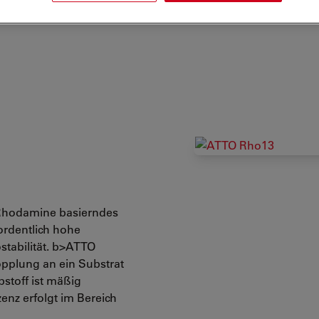
r Rhodamine basierndes
rordentlich hohe
stabilität. b>ATTO
Kopplung an ein Substrat
bstoff ist mäßig
enz erfolgt im Bereich