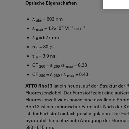
Optische Eigenschaften
λ
= 603 nm
abs
5
-1
-1
ε
= 1.2×10
M
cm
max
λ
= 627 nm
fl
n
= 80 %
fl
τ
= 3.9 ns
fl
CF
= ε
/ε
= 0.28
260
260
max
CF
= ε
/ ε
= 0.43
280
280
max
ATTO Rho13
ist ein neues, auf der Struktur de
Fluoreszenzlabel. Der Farbstoff zeigt eine auße
Fluoreszenzeffizienz sowie eine exzellente Photo
Rho13 ist ein kationischer Farbstoff. Nach der 
ist der Farbstoff einfach positiv geladen. Der Far
hydrophil. Eine effiziente Anregung der Fluoresz
580 - 615 nm.