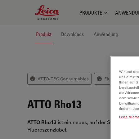
Leica Microsystems Logo
PRODUKTE
ANWENDU
Produkt
Downloads
Anwendung
Wir und uns
uns direkt z
ATTO-TEC Consumables
Fluoreszenz-mar
⋯
⋯
Ihnen auf G
bereitzuste
die Wirksam
dem sowie d
ATTO Rho13
Einwilligun
ändern. Les
Leica Micro
ATTO Rho13
ist ein neues, auf der Struktur de
Fluoreszenzlabel.