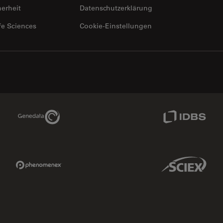
herheit
Datenschutzerklärung
fe Sciences
Cookie-Einstellungen
Genedata Link
IDBS Link
Phenomenex Link
Sciex Link