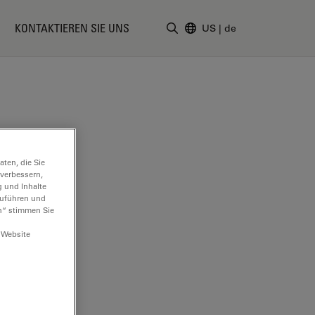
KONTAKTIEREN SIE UNS
US
|
de
Suchbegriff eingeben
ten, die Sie
 verbessern,
g und Inhalte
hzuführen und
n“ stimmen Sie
 Website