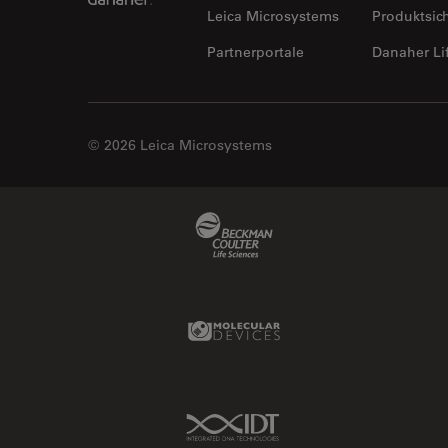
Leica Microsystems
Produktsic
Partnerportale
Danaher Li
© 2026 Leica Microsystems
Beckman Coulter Link
Molecular Devices Link
IDT Link