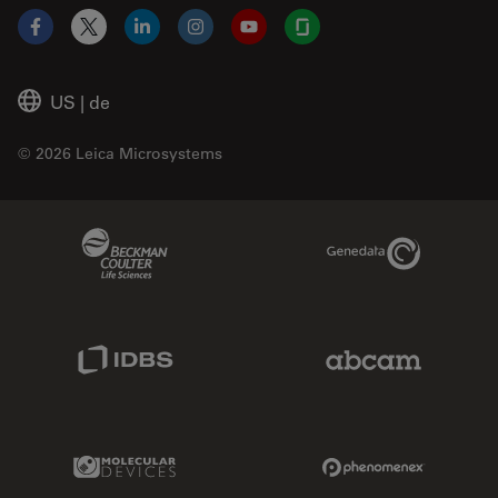
Facebook
X
LinkedIn
Instagram
YouTube
Glassdoor
US
|
de
© 2026 Leica Microsystems
Beckman Coulter Link
Genedata Link
IDBS Link
Abcam Limited
Molecular Devices Link
Phenomenex L