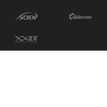
Sciex Link
Aldevron Link
IDT Link