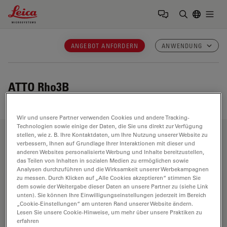
Leica Microsystems Logo
Togg
Suchbegrif
ANGEBOT ANFORDERN
ANWENDUNG
ATTO Rho3B
Wir und unsere Partner verwenden Cookies und andere Tracking-
Technologien sowie einige der Daten, die Sie uns direkt zur Verfügung
stellen, wie z. B. Ihre Kontaktdaten, um Ihre Nutzung unserer Website zu
Anwendungsbereiche
verbessern, Ihnen auf Grundlage Ihrer Interaktionen mit dieser und
anderen Websites personalisierte Werbung und Inhalte bereitzustellen,
das Teilen von Inhalten in sozialen Medien zu ermöglichen sowie
Analysen durchzuführen und die Wirksamkeit unserer Werbekampagnen
zu messen. Durch Klicken auf „Alle Cookies akzeptieren“ stimmen Sie
Biowissenschaften
dem sowie der Weitergabe dieser Daten an unsere Partner zu (siehe Link
unten). Sie können Ihre Einwilligungseinstellungen jederzeit im Bereich
Die Life Science Division von Leica Microsystems erfüllt
„Cookie-Einstellungen“ am unteren Rand unserer Website ändern.
die Bildgebungsanforderungen der Wissenschaft mit
Lesen Sie unsere Cookie-Hinweise, um mehr über unsere Praktiken zu
erfahren
höchster Innovationsfähigkeit und technischem Know-