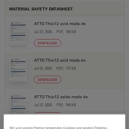
MATERIAL SAFETY DATASHEET
ATTO Thio12 acid msds de
Jul 27, 2026
PDF, 198 KB
DOWNLOAD
ATTO Thio12 acid msds en
Jul 27, 2026
PDF, 177 KB
DOWNLOAD
ATTO Thio12 azide msds de
Jul 27, 2026
PDF, 198 KB
DOWNLOAD
Wir und unsere Partner verwenden Cookies und andere Tracking-