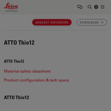
Leica Microsystems Logo
Togg
Suchbegrif
ANGEBOT ANFORDERN
DOWNLOADS
ATTO Thio12
ATTO Thio12
Material safety datasheet
Product configuration & tech specs
ATTO Thio12