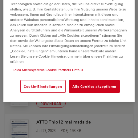
Technologien sowie einige der Daten, die Sie uns direkt zur Verfügung
ATTO Thio12 azide msds en
stellen, wie z. B. Ihre Kontaktdaten, um Ihre Nutzung unserer Website zu
Jul 27, 2026
PDF, 177 KB
verbessern, Ihnen auf Grundlage Ihrer Interaktionen mit dieser und
anderen Websites personalisierte Werbung und Inhalte bereitzustellen,
das Teilen von Inhalten in sozialen Medien zu ermöglichen sowie
DOWNLOAD
Analysen durchzuführen und die Wirksamkeit unserer Werbekampagnen
zu messen. Durch Klicken auf „Alle Cookies akzeptieren“ stimmen Sie
dem sowie der Weitergabe dieser Daten an unsere Partner zu (siehe Link
ATTO Thio12 biotin msds de
unten). Sie können Ihre Einwilligungseinstellungen jederzeit im Bereich
„Cookie-Einstellungen“ am unteren Rand unserer Website ändern.
Jul 27, 2026
PDF, 198 KB
Lesen Sie unsere Cookie-Hinweise, um mehr über unsere Praktiken zu
erfahren
DOWNLOAD
Leica Microsystems Cookie Partners Details
ATTO Thio12 biotin msds en
Cookie-Einstellungen
Alle Cookies akzeptieren
Jul 27, 2026
PDF, 177 KB
DOWNLOAD
ATTO Thio12 mal msds de
Jul 27, 2026
PDF, 198 KB