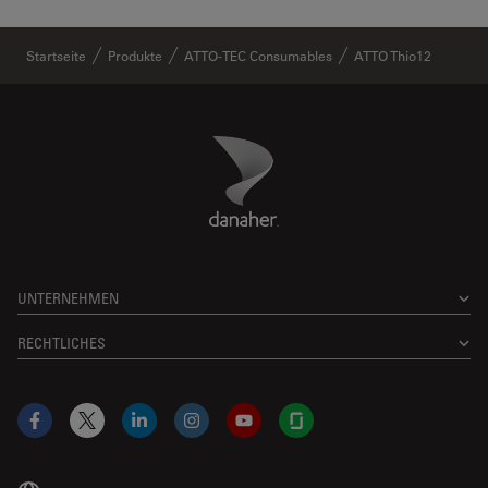
Startseite
Produkte
ATTO-TEC Consumables
ATTO Thio12
Danaher Logo
Footer
UNTERNEHMEN
RECHTLICHES
Facebook
X
LinkedIn
Instagram
YouTube
Glassdoor