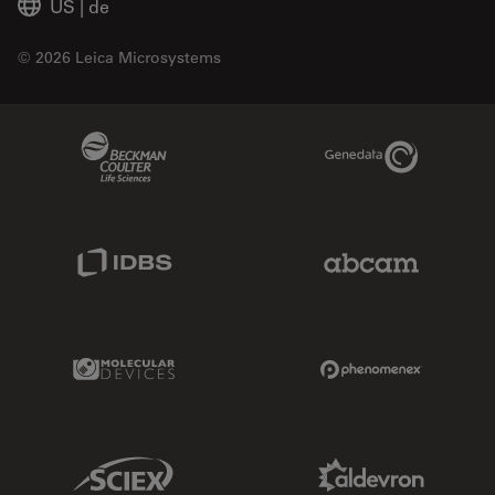
US
|
de
© 2026 Leica Microsystems
Beckman Coulter Link
Genedata Link
IDBS Link
Abcam Limited
Molecular Devices Link
Phenomenex L
Sciex Link
Aldevron Link