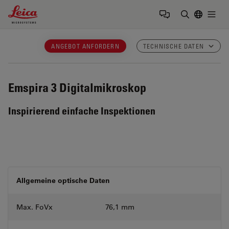
Leica Microsystems Logo
Togg
Suchbegrif
ANGEBOT ANFORDERN
TECHNISCHE DATEN
Emspira 3
Digitalmikroskop
Inspirierend einfache Inspektionen
Allgemeine optische Daten
Max. FoVx
76,1 mm