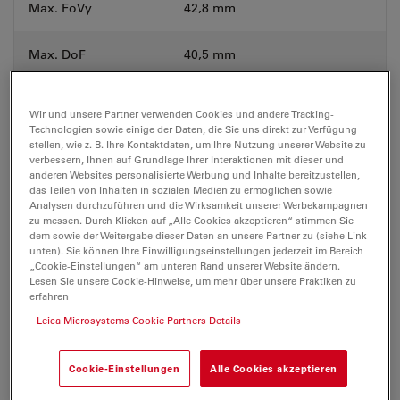
Max. FoVy
42,8 mm
Max. DoF
40,5 mm
Arbeitsabstand
303–19 mm
Wir und unsere Partner verwenden Cookies und andere Tracking-
Technologien sowie einige der Daten, die Sie uns direkt zur Verfügung
stellen, wie z. B. Ihre Kontaktdaten, um Ihre Nutzung unserer Website zu
Optische Daten für PlanApo 1.0x
verbessern, Ihnen auf Grundlage Ihrer Interaktionen mit dieser und
anderen Websites personalisierte Werbung und Inhalte bereitzustellen,
das Teilen von Inhalten in sozialen Medien zu ermöglichen sowie
Max.
Analysen durchzuführen und die Wirksamkeit unserer Werbekampagnen
Messgenauigkeit bei
+/- 1 %
zu messen. Durch Klicken auf „Alle Cookies akzeptieren“ stimmen Sie
0,75-fachem Zoom
dem sowie der Weitergabe dieser Daten an unsere Partner zu (siehe Link
unten). Sie können Ihre Einwilligungseinstellungen jederzeit im Bereich
„Cookie-Einstellungen“ am unteren Rand unserer Website ändern.
Max.
Lesen Sie unsere Cookie-Hinweise, um mehr über unsere Praktiken zu
Messgenauigkeit bei
+/- 0,5 %
erfahren
6,0-fachem Zoom
Leica Microsystems Cookie Partners Details
Objektiv
Optikträger
Cookie-Einstellungen
Alle Cookies akzeptieren