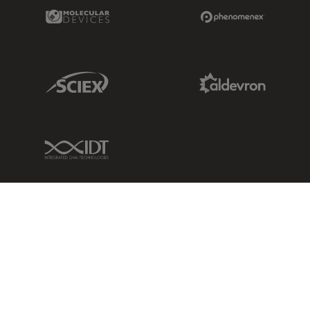
Molecular Devices Link
Phenomenex L
Sciex Link
Aldevron Link
IDT Link