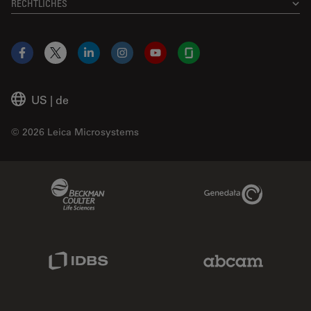
RECHTLICHES
Facebook
X
LinkedIn
Instagram
YouTube
Glassdoor
US
|
de
© 2026 Leica Microsystems
Beckman Coulter Link
Genedata Link
IDBS Link
Abcam Limited