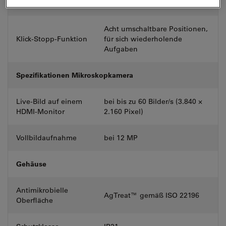
Kodierung
Vollkodierter Zoom
Acht umschaltbare Positionen,
Klick-Stopp-Funktion
für sich wiederholende
Aufgaben
Spezifikationen Mikroskopkamera
Live-Bild auf einem
bei bis zu 60 Bilder/s (3.840 ×
HDMI-Monitor
2.160 Pixel)
Vollbildaufnahme
bei 12 MP
Gehäuse
Antimikrobielle
AgTreat™ gemäß ISO 22196
Oberfläche