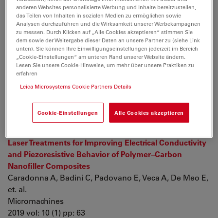
anderen Websites personalisierte Werbung und Inhalte bereitzustellen,
Polycrystalline 316 L
das Teilen von Inhalten in sozialen Medien zu ermöglichen sowie
Bodelot L
Analysen durchzuführen und die Wirksamkeit unserer Werbekampagnen
zu messen. Durch Klicken auf „Alle Cookies akzeptieren“ stimmen Sie
Experimental Mechanics
dem sowie der Weitergabe dieser Daten an unsere Partner zu (siehe Link
2019 vol: 59 (5) pp: 691-702
unten). Sie können Ihre Einwilligungseinstellungen jederzeit im Bereich
„Cookie-Einstellungen“ am unteren Rand unserer Website ändern.
Back to the edge: relative coordinate system for use-
Lesen Sie unsere Cookie-Hinweise, um mehr über unsere Praktiken zu
erfahren
wear analysis
Leica Microsystems Cookie Partners Details
Calandra I, Schunk L, Rodriguez A, Gneisinger W,
Pedergnana A, et. al.
Archaeological and Anthropological Sciences
Cookie-Einstellungen
Alle Cookies akzeptieren
2019 pp: 1-12
Laser Treatments for Improving Electrical Conductivity
and Piezoresistive Behavior of Polymer–Carbon
Nanofiller Composites
Caradonna A, Badini C, Padovano E, Veca A, De Meo E,
et. al.
Micromachines
2019 vol: 10 (1) pp: 63