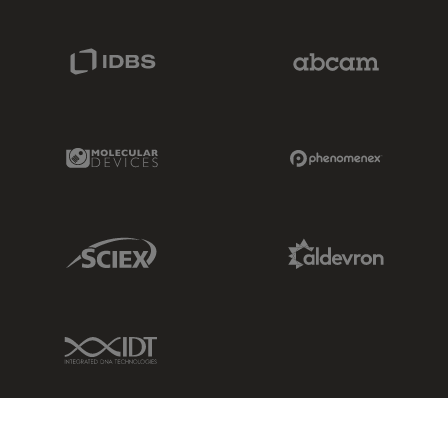
IDBS Link
Abcam Limited
Molecular Devices Link
Phenomenex L
Sciex Link
Aldevron Link
IDT Link