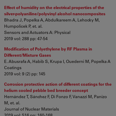
Effect of humidity on the electrical properties of the
silver-polyaniline/polyvinyl alcohol nanocomposites
Bhadra J, Popelka A, Abdulkareem A, Lehocky M,
Humpolicek P, et. al.
Sensors and Actuators A: Physical
2019 vol: 288 pp: 47-54
Modification of Polyethylene by RF Plasma in
Different/Mixture Gases
E. Abusrafa A, Habib S, Krupa I, Ouederni M, Popelka A
Coatings
2019 vol: 9 (2) pp: 145
Corrosion protective action of different coatings for the
helium cooled pebble bed breeder concept
Hernández T, Sánchez F, Di Fonzo F, Vanazzi M, Panizo
M, et. al.
Journal of Nuclear Materials
2019 vol: 516 pp: 160-168