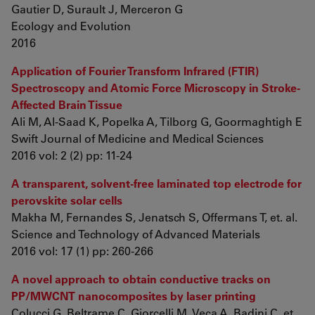
Gautier D, Surault J, Merceron G
Ecology and Evolution
2016
Application of Fourier Transform Infrared (FTIR)
Spectroscopy and Atomic Force Microscopy in Stroke-
Affected Brain Tissue
Ali M, Al-Saad K, Popelka A, Tilborg G, Goormaghtigh E
Swift Journal of Medicine and Medical Sciences
2016 vol: 2 (2) pp: 11-24
A transparent, solvent-free laminated top electrode for
perovskite solar cells
Makha M, Fernandes S, Jenatsch S, Offermans T, et. al.
Science and Technology of Advanced Materials
2016 vol: 17 (1) pp: 260-266
A novel approach to obtain conductive tracks on
PP/MWCNT nanocomposites by laser printing
Colucci G, Beltrame C, Giorcelli M, Veca A, Badini C, et.