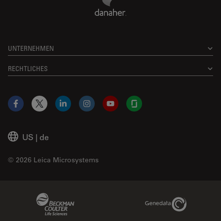
UNTERNEHMEN
RECHTLICHES
Facebook
X
LinkedIn
Instagram
YouTube
Glassdoor
US
|
de
© 2026 Leica Microsystems
Beckman Coulter Link
Genedata Link