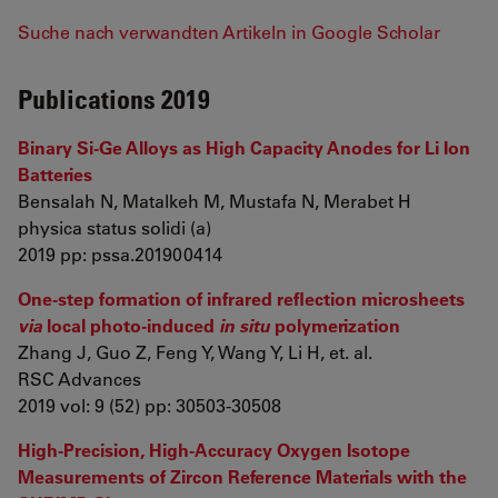
Suche nach verwandten Artikeln in Google Scholar
Publications 2019
Binary Si‐Ge Alloys as High Capacity Anodes for Li Ion
Batteries
Bensalah N, Matalkeh M, Mustafa N, Merabet H
physica status solidi (a)
2019 pp: pssa.201900414
One-step formation of infrared reflection microsheets
via
local photo-induced
in situ
polymerization
Zhang J, Guo Z, Feng Y, Wang Y, Li H, et. al.
RSC Advances
2019 vol: 9 (52) pp: 30503-30508
High‐Precision, High‐Accuracy Oxygen Isotope
Measurements of Zircon Reference Materials with the