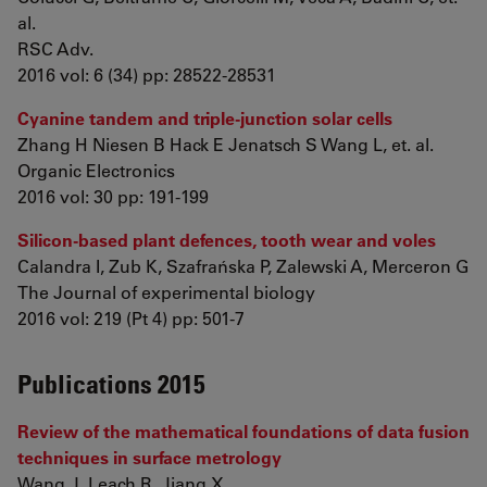
al.
RSC Adv.
2016 vol: 6 (34) pp: 28522-28531
Cyanine tandem and triple-junction solar cells
Zhang H Niesen B Hack E Jenatsch S Wang L, et. al.
Organic Electronics
2016 vol: 30 pp: 191-199
Silicon-based plant defences, tooth wear and voles
Calandra I, Zub K, Szafrańska P, Zalewski A, Merceron G
The Journal of experimental biology
2016 vol: 219 (Pt 4) pp: 501-7
Publications 2015
Review of the mathematical foundations of data fusion
techniques in surface metrology
Wang J, Leach R, Jiang X