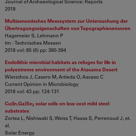
Journal of Archaeological Science: Reports
2018
Multisensorisches Messsystem zur Untersuchung der
Übertragungseigenschaften von Topographiesensoren
Hagemeier S, Lehmann P
tm - Technisches Messen
2018 vol: 85 (6) pp: 380-394
Endolithic microbial habitats as refuges for life in
polyextreme environment of the Atacama Desert
Wierzchos J, Casero M, Artieda O, Ascaso C
Current Opinion in Microbiology
2018 vol: 43 pp: 124-131
Cu(In,Ga)Se
solar cells on low cost mild steel
2
substrates
Zortea L, Nishiwaki S, Weiss T, Haass S, Perrenoud J, et.
al.
Solar Energy