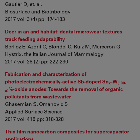
Gautier D, et. al.
Biosurface and Biotribology
2017 vol: 3 (4) pp: 174-183
Deer in an arid habitat: dental microwear textures
track feeding adaptability
Berlioz E, Azorit C, Blondel C, Ruiz M, Merceron G
Hystrix, the Italian Journal of Mammalogy
2017 vol: 28 (2) pp: 222-230
Fabrication and characterization of
photoelectrochemically-active Sb-doped Sn
-W
x
(100-
%-oxide anodes: Towards the removal of organic
x)
pollutants from wastewater
Ghasemian S, Omanovic S
Applied Surface Science
2017 vol: 416 pp: 318-328
Thin film nanocarbon composites for supercapacitor
applications