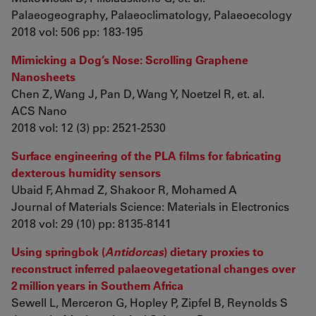
Palaeogeography, Palaeoclimatology, Palaeoecology
2018 vol: 506 pp: 183-195
Mimicking a Dog’s Nose: Scrolling Graphene
Nanosheets
Chen Z, Wang J, Pan D, Wang Y, Noetzel R, et. al.
ACS Nano
2018 vol: 12 (3) pp: 2521-2530
Surface engineering of the PLA films for fabricating
dexterous humidity sensors
Ubaid F, Ahmad Z, Shakoor R, Mohamed A
Journal of Materials Science: Materials in Electronics
2018 vol: 29 (10) pp: 8135-8141
Using springbok (
Antidorcas
) dietary proxies to
reconstruct inferred palaeovegetational changes over
2 million years in Southern Africa
Sewell L, Merceron G, Hopley P, Zipfel B, Reynolds S