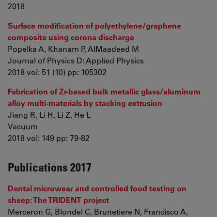
2018
Surface modification of polyethylene/graphene
composite using corona discharge
Popelka A, Khanam P, AlMaadeed M
Journal of Physics D: Applied Physics
2018 vol: 51 (10) pp: 105302
Fabrication of Zr-based bulk metallic glass/aluminum
alloy multi-materials by stacking extrusion
Jiang R, Li H, Li Z, He L
Vacuum
2018 vol: 149 pp: 79-82
Publications 2017
Dental microwear and controlled food testing on
sheep: The TRIDENT project
Merceron G, Blondel C, Brunetiere N, Francisco A,