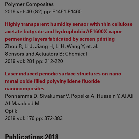
Polymer Composites
2019 vol: 40 (S2) pp: E1451-E1460
Highly transparent humidity sensor with thin cellulose
acetate butyrate and hydrophobic AF1600X vapor
permeating layers fabricated by screen printing
Zhou R, Li J, Jiang H, Li H, Wang Y, et. al.
Sensors and Actuators B: Chemical
2019 vol: 281 pp: 212-220
Laser induced periodic surface structures on nano
metal oxide filled polyvinylidene fluoride
nanocomposites
Ponnamma D, Sivakumar V, Popelka A, Hussein Y, Al Ali
Al-Maadeed M
Optik
2019 vol: 176 pp: 372-383
Publications 2018