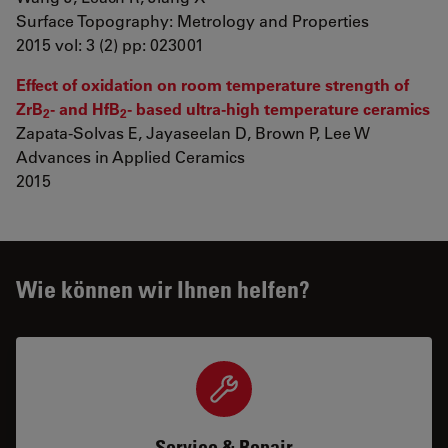
Surface Topography: Metrology and Properties
2015 vol: 3 (2) pp: 023001
Effect of oxidation on room temperature strength of
ZrB
- and HfB
- based ultra-high temperature ceramics
2
2
Zapata-Solvas E, Jayaseelan D, Brown P, Lee W
Advances in Applied Ceramics
2015
Wie können wir Ihnen helfen?
Service & Repair