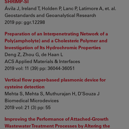
SHRIMP‐SI
Ávila J, Ireland T, Holden P, Lanc P, Latimore A, et. al.
Geostandards and Geoanalytical Research
2019 pp: ggr.12298
Preparation of an Interpenetrating Network of a
Poly(ampholyte) and a Cholesteric Polymer and
Investigation of Its Hydrochromic Properties
Deng Z, Zhou G, de Haan L
ACS Applied Materials & Interfaces
2019 vol: 11 (39) pp: 36044-36051
Vertical flow paper-based plasmonic device for
cysteine detection
Mehta S, Mehta S, Muthurajan H, D’Souza J
Biomedical Microdevices
2019 vol: 21 (3) pp: 55
Improving the Performance of Attached-Growth
Wastewater Treatment Processes by Altering the