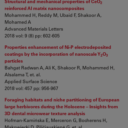
Structural and mechanical properties of CeO
2
reinforced Al matrix nanocomposites
Mohammed H, Reddy M, Ubaid F, Shakoor A,
Mohamed A
Advanced Materials Letters
2018 vol: 9 (8) pp: 602-605
Properties enhancement of Ni-P electrodeposited
coatings by the incorporation of nanoscale Y
O
2
3
particles
Bahgat Radwan A, Ali K, Shakoor R, Mohammed H,
Alsalama T, et. al.
Applied Surface Science
2018 vol: 457 pp: 956-967
Foraging habitats and niche partitioning of European
large herbivores during the Holocene – Insights from
3D dental microwear texture analysis
Hofman-Kamińska E, Merceron G, Bocherens H,
Makowiecki D, Piličiauskienė G, et. al.