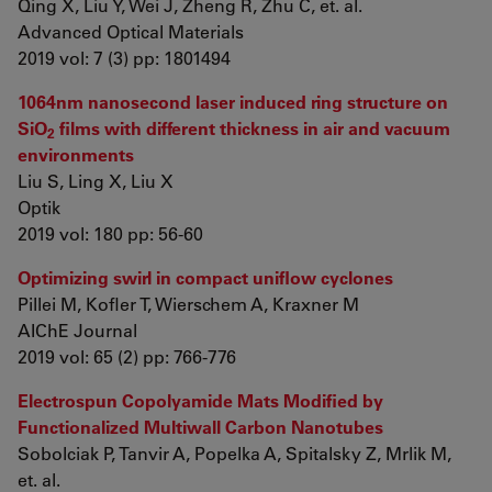
Qing X, Liu Y, Wei J, Zheng R, Zhu C, et. al.
Advanced Optical Materials
2019 vol: 7 (3) pp: 1801494
1064nm nanosecond laser induced ring structure on
SiO
films with different thickness in air and vacuum
2
environments
Liu S, Ling X, Liu X
Optik
2019 vol: 180 pp: 56-60
Optimizing swirl in compact uniflow cyclones
Pillei M, Kofler T, Wierschem A, Kraxner M
AIChE Journal
2019 vol: 65 (2) pp: 766-776
Electrospun Copolyamide Mats Modified by
Functionalized Multiwall Carbon Nanotubes
Sobolciak P, Tanvir A, Popelka A, Spitalsky Z, Mrlik M,
et. al.