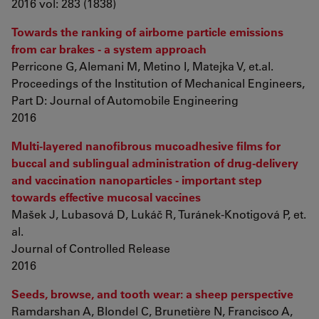
2016 vol: 283 (1838)
Towards the ranking of airborne particle emissions
from car brakes - a system approach
Perricone G, Alemani M, Metino I, Matejka V, et.al.
Proceedings of the Institution of Mechanical Engineers,
Part D: Journal of Automobile Engineering
2016
Multi-layered nanofibrous mucoadhesive films for
buccal and sublingual administration of drug-delivery
and vaccination nanoparticles - important step
towards effective mucosal vaccines
Mašek J, Lubasová D, Lukáč R, Turánek-Knotigová P, et.
al.
Journal of Controlled Release
2016
Seeds, browse, and tooth wear: a sheep perspective
Ramdarshan A, Blondel C, Brunetière N, Francisco A,