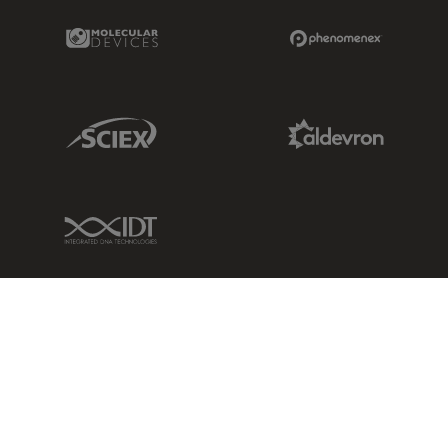
Molecular Devices Link
Phenomenex L
Sciex Link
Aldevron Link
IDT Link