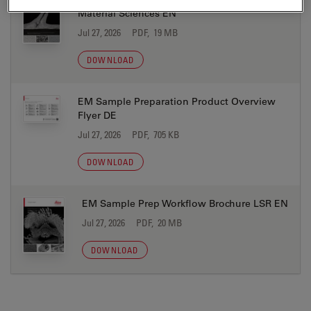
Material Sciences EN
Jul 27, 2026
PDF, 19 MB
DOWNLOAD
EM Sample Preparation Product Overview
Flyer DE
Jul 27, 2026
PDF, 705 KB
DOWNLOAD
EM Sample Prep Workflow Brochure LSR EN
Jul 27, 2026
PDF, 20 MB
DOWNLOAD