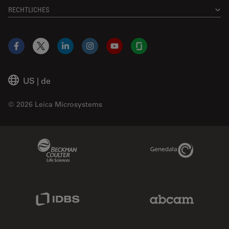
RECHTLICHES
Facebook
X
LinkedIn
Instagram
YouTube
Glassdoor
US
|
de
© 2026 Leica Microsystems
Beckman Coulter Link
Genedata Link
IDBS Link
Abcam Limited