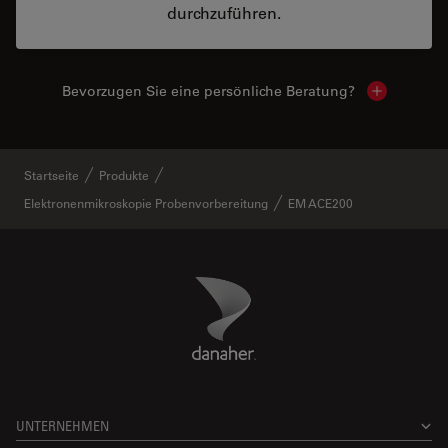
durchzuführen.
Bevorzugen Sie eine persönliche Beratung?
Show local
Startseite
Produkte
Elektronenmikroskopie Probenvorbereitung
EM ACE200
Danaher Logo
Footer
UNTERNEHMEN