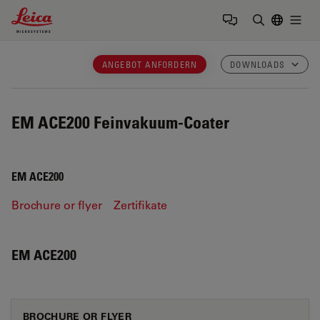
Leica Microsystems Logo
Togg
Suchbegrif
ANGEBOT ANFORDERN
DOWNLOADS
EM ACE200
Feinvakuum-Coater
EM ACE200
Brochure or flyer
Zertifikate
EM ACE200
BROCHURE OR FLYER