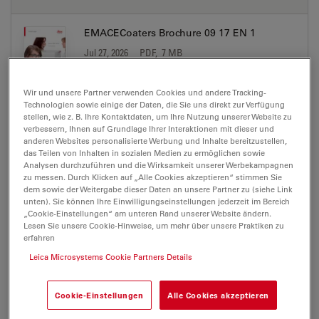
EMACECoaters Brochure 09 17 EN 1
Jul 27, 2026
PDF, 7 MB
DOWNLOAD
Wir und unsere Partner verwenden Cookies und andere Tracking-
Technologien sowie einige der Daten, die Sie uns direkt zur Verfügung
stellen, wie z. B. Ihre Kontaktdaten, um Ihre Nutzung unserer Website zu
EM ACE200 600 Brochure CN
verbessern, Ihnen auf Grundlage Ihrer Interaktionen mit dieser und
anderen Websites personalisierte Werbung und Inhalte bereitzustellen,
Jul 27, 2026
PDF, 3 MB
das Teilen von Inhalten in sozialen Medien zu ermöglichen sowie
Analysen durchzuführen und die Wirksamkeit unserer Werbekampagnen
DOWNLOAD
zu messen. Durch Klicken auf „Alle Cookies akzeptieren“ stimmen Sie
dem sowie der Weitergabe dieser Daten an unsere Partner zu (siehe Link
unten). Sie können Ihre Einwilligungseinstellungen jederzeit im Bereich
EM Sample Preparation Brochure Product
„Cookie-Einstellungen“ am unteren Rand unserer Website ändern.
Lesen Sie unsere Cookie-Hinweise, um mehr über unsere Praktiken zu
Portfolio EN
erfahren
Jul 27, 2026
PDF, 2 MB
Leica Microsystems Cookie Partners Details
DOWNLOAD
Cookie-Einstellungen
Alle Cookies akzeptieren
EM Sample Preparation Brochure Workflows