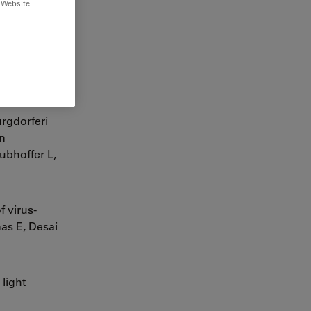
 Website
urgdorferi
on
ubhoffer L,
 virus-
as E, Desai
light