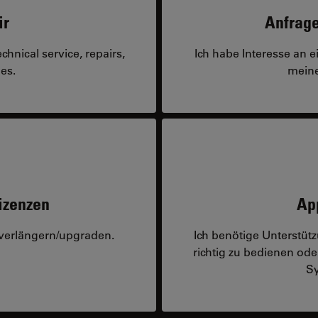
ir
Anfrage
hnical service, repairs,
Ich habe Interesse an 
es.
meine
izenzen
Ap
 verlängern/upgraden.
Ich benötige Unterstü
richtig zu bedienen o
Sy