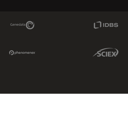
Genedata Link
IDBS Link
Phenomenex Link
Sciex Link