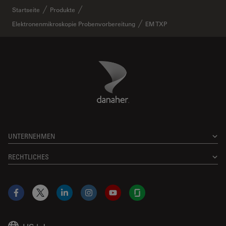
Startseite
Produkte
Elektronenmikroskopie Probenvorbereitung
EM TXP
Danaher Logo
Footer
UNTERNEHMEN
RECHTLICHES
Facebook
X
LinkedIn
Instagram
YouTube
Glassdoor