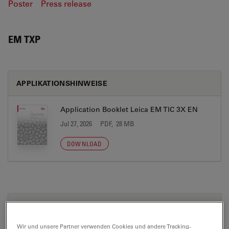
Poster
Press release
EM TXP
APPLIKATIONSHINWEISE
Application Booklet Leica EM TIC 3X EN
Jul 27, 2026
PDF, 28 MB
DOWNLOAD
BROCHURE OR FLYER
Wir und unsere Partner verwenden Cookies und andere Tracking-