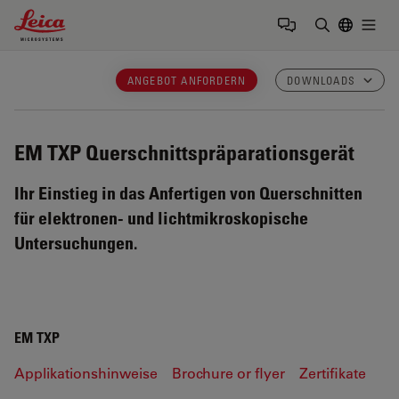
Leica Microsystems Logo
Togg
Suchbegrif
ANGEBOT ANFORDERN
DOWNLOADS
EM TXP
Querschnittspräparationsgerät
Ihr Einstieg in das Anfertigen von Querschnitten
für elektronen- und lichtmikroskopische
Untersuchungen.
EM TXP
Applikationshinweise
Brochure or flyer
Zertifikate