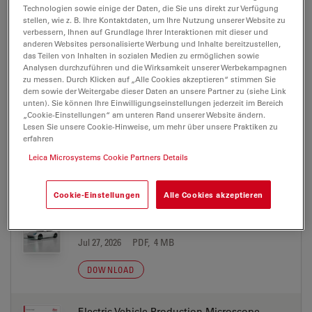
Electric Vehicle Production Microscope
Technologien sowie einige der Daten, die Sie uns direkt zur Verfügung
Solutions brochure CN
stellen, wie z. B. Ihre Kontaktdaten, um Ihre Nutzung unserer Website zu
verbessern, Ihnen auf Grundlage Ihrer Interaktionen mit dieser und
Jul 27, 2026
PDF, 2 MB
anderen Websites personalisierte Werbung und Inhalte bereitzustellen,
das Teilen von Inhalten in sozialen Medien zu ermöglichen sowie
DOWNLOAD
Analysen durchzuführen und die Wirksamkeit unserer Werbekampagnen
zu messen. Durch Klicken auf „Alle Cookies akzeptieren“ stimmen Sie
dem sowie der Weitergabe dieser Daten an unsere Partner zu (siehe Link
unten). Sie können Ihre Einwilligungseinstellungen jederzeit im Bereich
Electric Vehicle Production Microscope
„Cookie-Einstellungen“ am unteren Rand unserer Website ändern.
Solutions brochure DE
Lesen Sie unsere Cookie-Hinweise, um mehr über unsere Praktiken zu
erfahren
Jul 27, 2026
PDF, 4 MB
Leica Microsystems Cookie Partners Details
DOWNLOAD
Cookie-Einstellungen
Alle Cookies akzeptieren
Electric Vehicle Production Microscope
Solutions brochure EN
Jul 27, 2026
PDF, 4 MB
DOWNLOAD
Electric Vehicle Production Microscope