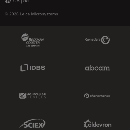
US
|
de
© 2026 Leica Microsystems
Beckman Coulter Link
Genedata Link
IDBS Link
Abcam Limited
Molecular Devices Link
Phenomenex L
Sciex Link
Aldevron Link