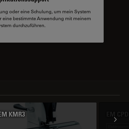
tzung oder eine Schulung, um mein System
der eine bestimmte Anwendung mit meinem
stem durchzuführen.
 contacts
EM KMR3
EM CPD
Elektronenm