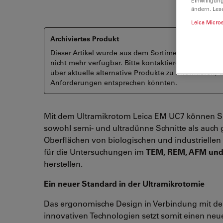
Einwilligun
ändern. Les
Leica Micro
Archiviertes Produkt
Dieser Artikel wurde aus dem Sortiment genommen
nicht mehr verfügbar. Bitte kontaktieren Sie uns, u
über aktuelle alternative Produkte zu informieren, d
Anforderungen entsprechen könnten.
Mit dem Ultramikrotom Leica EM UC7 können S
sowohl semi- und ultradünne Schnitte als auch g
Oberflächen von biologischen und industrielle
für die Untersuchungen im
TEM, REM, AFM un
herstellen.
Ein neuer Standard in der Ultramikrotomie
Das ergonomische Design in Verbindung mit d
innovativen Technologien setzt somit einen neu