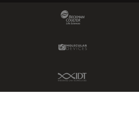
Beckman Coulter Link
Molecular Devices Link
IDT Link