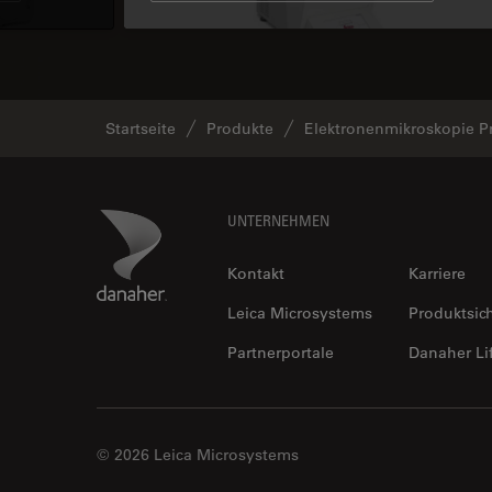
Startseite
Produkte
Elektronenmikroskopie P
Footer
Danaher Logo
UNTERNEHMEN
Kontakt
Karriere
Leica Microsystems
Produktsic
Partnerportale
Danaher Li
© 2026 Leica Microsystems