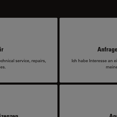
ir
Anfrage
hnical service, repairs,
Ich habe Interesse an 
es.
meine
izenzen
Ap