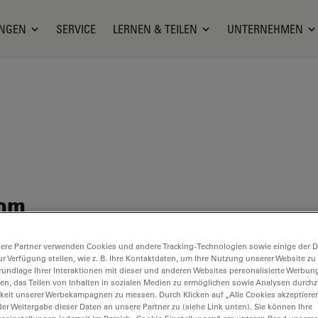
NGEN
SERVICE
LERNEN & TEILEN
UNTERNEHMEN
tom
itte
ere Partner verwenden Cookies und andere Tracking-Technologien sowie einige der Da
ur Verfügung stellen, wie z. B. Ihre Kontaktdaten, um Ihre Nutzung unserer Website zu
rundlage Ihrer Interaktionen mit dieser und anderen Websites personalisierte Werbun
llen, das Teilen von Inhalten in sozialen Medien zu ermöglichen sowie Analysen durc
keit unserer Werbekampagnen zu messen. Durch Klicken auf „Alle Cookies akzeptiere
er Weitergabe dieser Daten an unsere Partner zu (siehe Link unten). Sie können Ihre