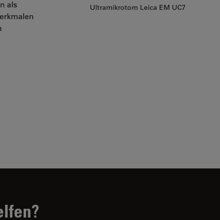
n als
Ultramikrotom Leica EM UC7
Merkmalen
n
elfen?