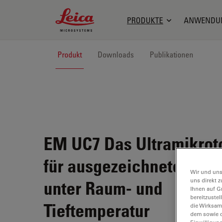
Leica Microsystems Logo
PRODUKTE
ANWENDU
Produkt
Downloads
Publikationen
EM UC7
Das Ultramikro
für ausgezeichnete Schn
Wir und uns
uns direkt z
unter Raum- und
Ihnen auf G
bereitzuste
Tieftemperatur
die Wirksam
dem sowie d