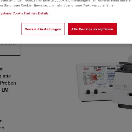
gseinstellungen jederzeit im Bereich „Cookie-Einstellungen“ am unteren Rand unserer
en Sie unsere Cookie-Hinweise, um mehr über unsere Praktiken zu erfahren
systems Cookie Partners Details
Cookie-Einstellungen
Alle Cookies akzeptieren
 und ist
m sich
ie Ihren
ie
latte
n Proben
d LM
en
en