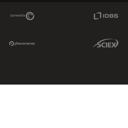
Genedata Link
IDBS Link
Phenomenex Link
Sciex Link