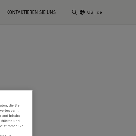
KONTAKTIEREN SIE UNS
US
|
de
Suchbegriff eingeben
ten, die Sie
 verbessern,
g und Inhalte
hzuführen und
n“ stimmen Sie