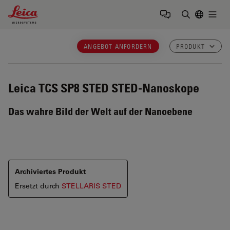
Leica Microsystems Logo
Togg
Suchbegrif
ANGEBOT ANFORDERN
PRODUKT
Leica TCS SP8 STED
STED-Nanoskope
Das wahre Bild der Welt auf der Nanoebene
Archiviertes Produkt
Ersetzt durch
STELLARIS STED