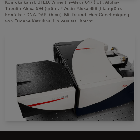
Konfokalkanal. STED: Vimentin-Alexa 647 (rot), Alpha-
Tubulin-Alexa 594 (grün), F-Actin-Alexa 488 (blaugrün).
Konfokal: DNA-DAPI (blau). Mit freundlicher Genehmigung
von Eugene Katrukha, Universität Utrecht.