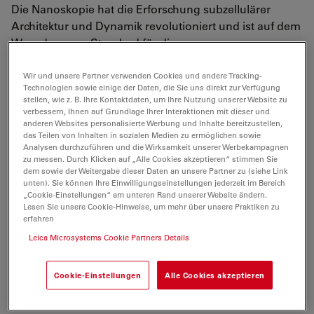
Die Nanoskopie hat die Erforschung subzellulärer
Architektur und Dynamik revolutioniert und ist auf dem
Weg, der neue Standard für die
Fluoreszenzmikroskopie zu werden (
Nobelpreis für
Chemie 2014
).
Wir und unsere Partner verwenden Cookies und andere Tracking-
Technologien sowie einige der Daten, die Sie uns direkt zur Verfügung
stellen, wie z. B. Ihre Kontaktdaten, um Ihre Nutzung unserer Website zu
Die voll integrierten STED-Systeme (
STimulated
verbessern, Ihnen auf Grundlage Ihrer Interaktionen mit dieser und
Emission Depletion
) Leica TCS SP8 STED 3X und Leica
anderen Websites personalisierte Werbung und Inhalte bereitzustellen,
das Teilen von Inhalten in sozialen Medien zu ermöglichen sowie
TCS SP8 STED ONE erfüllen die Anforderungen der
Analysen durchzuführen und die Wirksamkeit unserer Werbekampagnen
Routineforschung
und bieten einen schnellen,
zu messen. Durch Klicken auf „Alle Cookies akzeptieren“ stimmen Sie
intuitiven und rein optischen Zugang zu strukturellen
dem sowie der Weitergabe dieser Daten an unsere Partner zu (siehe Link
unten). Sie können Ihre Einwilligungseinstellungen jederzeit im Bereich
Details weit unterhalb der Beugungsgrenze mit einer
„Cookie-Einstellungen“ am unteren Rand unserer Website ändern.
frei einstellbaren Auflösung in
x, y und z
.
Lesen Sie unsere Cookie-Hinweise, um mehr über unsere Praktiken zu
erfahren
Leica Microsystems Cookie Partners Details
Lassen Sie die Biologie nicht durch die
Beugungsgrenze trüben!
Cookie-Einstellungen
Alle Cookies akzeptieren
Mehrfarb-Nanoskopie: Drei STED-Kanäle und ein