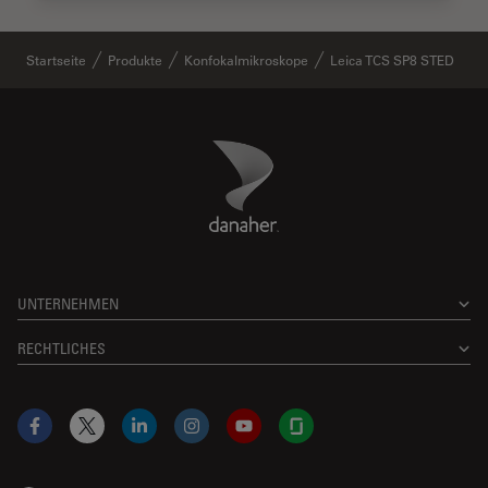
Startseite
Produkte
Konfokalmikroskope
Leica TCS SP8 STED
Danaher Logo
Footer
UNTERNEHMEN
RECHTLICHES
Facebook
X
LinkedIn
Instagram
YouTube
Glassdoor