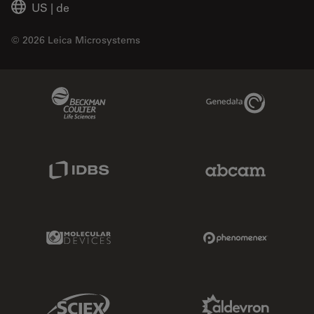
US
|
de
© 2026 Leica Microsystems
Beckman Coulter Link
Genedata Link
IDBS Link
Abcam Limited
Molecular Devices Link
Phenomenex L
Sciex Link
Aldevron Link