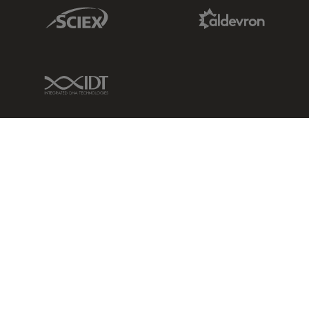
Sciex Link
Aldevron Link
IDT Link