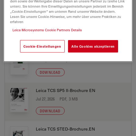
dem sowie der Weitergabe dieser Daten an unsere Partner zu (siehe Link
unten). Sie können Ihre Einwilligungseinstellungen jederzeit im Bereich
„Cookie-Einstellungen“ am unteren Rand unserer Website ändern.
Lesen Sie unsere Cookie-Hinweise, um mehr über unsere Praktiken zu
erfahren
Leica Microsystems Cookie Partners Details
BROCHURE OR FLYER
Cookie-Einstellungen
Alle Cookies akzeptieren
High Super Resolution-brochure.en
Jul 27, 2026
PDF, 859 KB
DOWNLOAD
Leica TCS SP5 II-Brochure EN
Jul 27, 2026
PDF, 3 MB
DOWNLOAD
Leica TCS STED-Brochure.EN