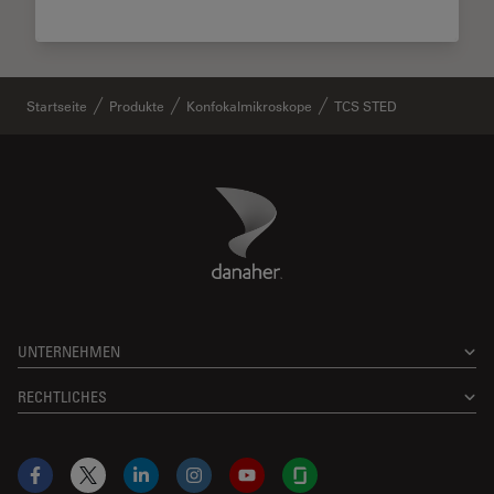
Startseite
Produkte
Konfokalmikroskope
TCS STED
Danaher Logo
Footer
UNTERNEHMEN
RECHTLICHES
Facebook
X
LinkedIn
Instagram
YouTube
Glassdoor