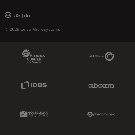
US
|
de
© 2026 Leica Microsystems
Beckman Coulter Link
Genedata Link
IDBS Link
Abcam Limited
Molecular Devices Link
Phenomenex L