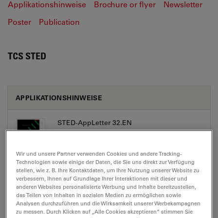
Applikationshinweise
Brochure or flyer
Newsletter
Poster
Publication
TCS STED
APPLIKATIONSHINWEISE
STED-AppLetter 32.EN
Jul 27, 2026
PDF, 6 MB
Wir und unsere Partner verwenden Cookies und andere Tracking-
DOWNLOAD
Technologien sowie einige der Daten, die Sie uns direkt zur Verfügung
stellen, wie z. B. Ihre Kontaktdaten, um Ihre Nutzung unserer Website zu
verbessern, Ihnen auf Grundlage Ihrer Interaktionen mit dieser und
STED-FCS-AppLetter.EN
anderen Websites personalisierte Werbung und Inhalte bereitzustellen,
das Teilen von Inhalten in sozialen Medien zu ermöglichen sowie
Jul 27, 2026
PDF, 2 MB
Analysen durchzuführen und die Wirksamkeit unserer Werbekampagnen
zu messen. Durch Klicken auf „Alle Cookies akzeptieren“ stimmen Sie
DOWNLOAD