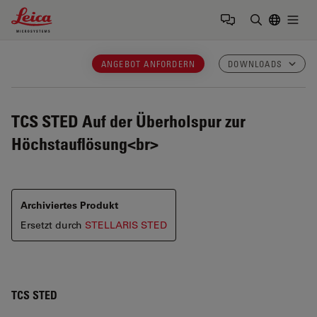
Leica Microsystems Logo
Togg
Suchbegrif
ANGEBOT ANFORDERN
DOWNLOADS
TCS STED
Auf der Überholspur zur
Höchstauflösung<br>
Archiviertes Produkt
Ersetzt durch
STELLARIS STED
TCS STED