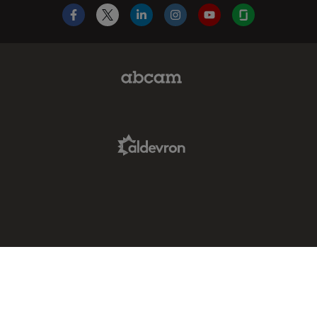
Facebook
X
LinkedIn
Instagram
YouTube
Glassdoor
Abcam Limited Link
Aldevron Link