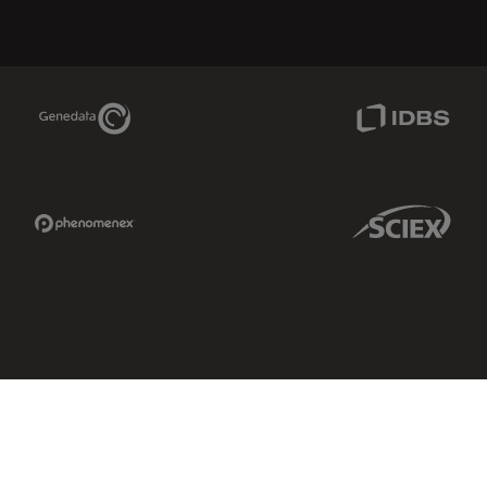
Genedata Link
IDBS Link
Phenomenex Link
Sciex Link