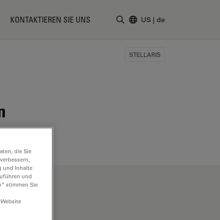
KONTAKTIEREN SIE UNS
US
|
de
Suchbegriff eingeben
STELLARIS
n
ten, die Sie
 verbessern,
g und Inhalte
hzuführen und
n“ stimmen Sie
 Website