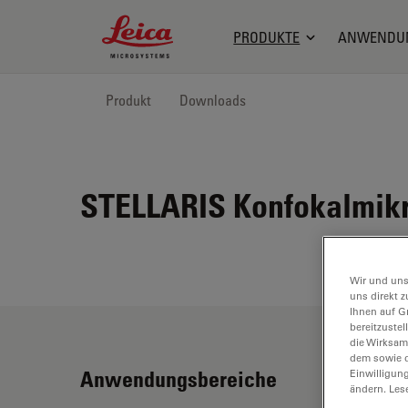
Leica Microsystems Logo
PRODUKTE
ANWENDU
Produkt
Downloads
STELLARIS Konfokalmikr
Wir und uns
uns direkt z
Ihnen auf G
bereitzuste
die Wirksam
dem sowie d
Anwendungsbereiche
Einwilligun
ändern. Les