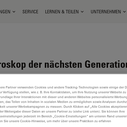
NGEN
SERVICE
LERNEN & TEILEN
UNTERNEHMEN
oskop der nächsten Generatio
ere Partner verwenden Cookies und andere Tracking-Technologien sowie einige der Da
ur Verfügung stellen, wie z. B. Ihre Kontaktdaten, um Ihre Nutzung unserer Website zu
rundlage Ihrer Interaktionen mit dieser und anderen Websites personalisierte Werbun
llen, das Teilen von Inhalten in sozialen Medien zu ermöglichen sowie Analysen durc
keit unserer Werbekampagnen zu messen. Durch Klicken auf „Alle Cookies akzeptiere
er Weitergabe dieser Daten an unsere Partner zu (siehe Link unten). Sie können Ihre
gseinstellungen jederzeit im Bereich „Cookie-Einstellungen“ am unteren Rand unserer
en Sie unsere Cookie-Hinweise, um mehr über unsere Praktiken zu erfahren