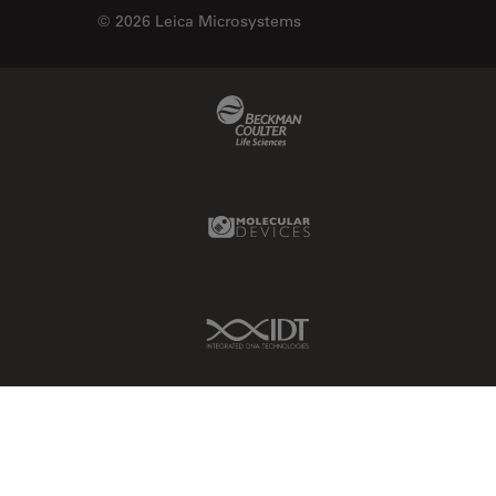
© 2026 Leica Microsystems
Beckman Coulter Link
Molecular Devices Link
IDT Link