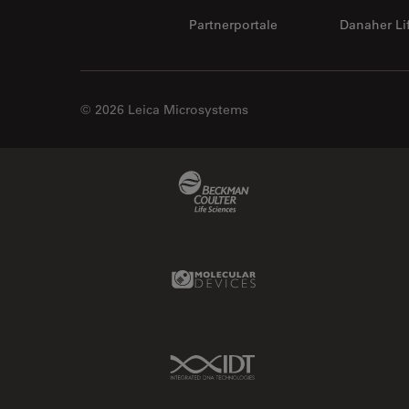
Partnerportale
Danaher Li
© 2026 Leica Microsystems
Beckman Coulter Link
Molecular Devices Link
IDT Link