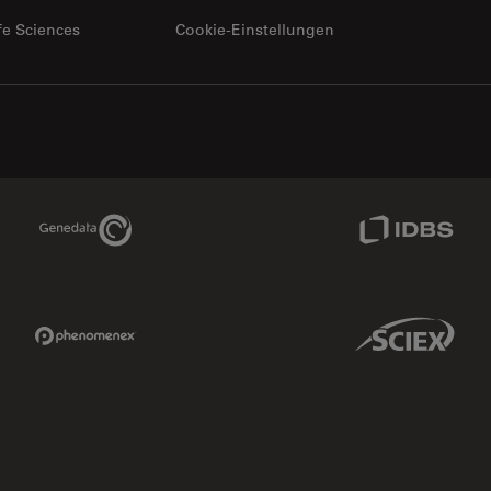
fe Sciences
Cookie-Einstellungen
Genedata Link
IDBS Link
Phenomenex Link
Sciex Link