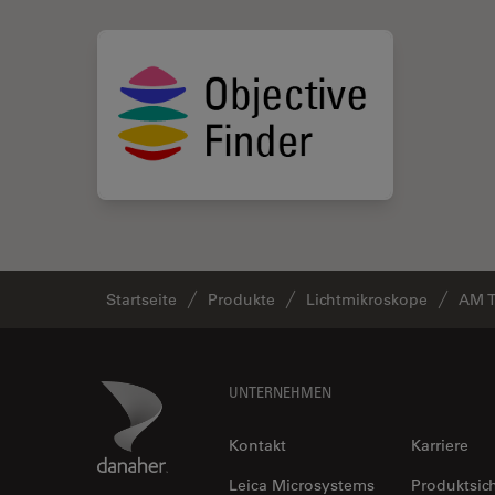
Startseite
Produkte
Lichtmikroskope
AM T
Footer
Danaher Logo
UNTERNEHMEN
Kontakt
Karriere
Leica Microsystems
Produktsic