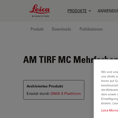
Leica Microsystems Logo
PRODUKTE
ANWENDU
Produkt
Downloads
Publikationen
AM TIRF MC
Mehrfarben-
Wir und uns
uns direkt z
Ihnen auf G
bereitzuste
Archiviertes Produkt
die Wirksam
Ersetzt durch
DMi8 S Plattform
dem sowie d
Einwilligun
ändern. Les
Leica Micro