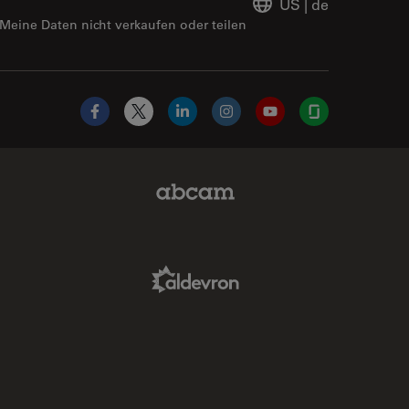
US
|
de
Meine Daten nicht verkaufen oder teilen
Facebook
X
LinkedIn
Instagram
YouTube
Glassdoor
Abcam Limited Link
Aldevron Link