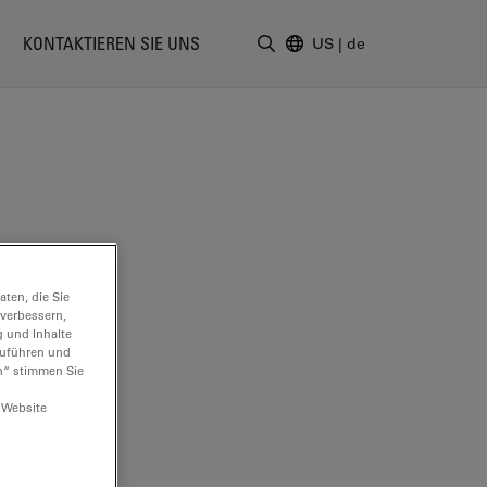
KONTAKTIEREN SIE UNS
US
|
de
Suchbegriff eingeben
ten, die Sie
 verbessern,
g und Inhalte
hzuführen und
n“ stimmen Sie
 Website