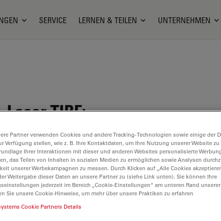
NGEN
SERVICE
LERNEN & TEILEN
UNTERNEHMEN
Laser TIRF:
ere Partner verwenden Cookies und andere Tracking-Technologien sowie einige der Da
ur Verfügung stellen, wie z. B. Ihre Kontaktdaten, um Ihre Nutzung unserer Website zu
rundlage Ihrer Interaktionen mit dieser und anderen Websites personalisierte Werbun
llen, das Teilen von Inhalten in sozialen Medien zu ermöglichen sowie Analysen durc
keit unserer Werbekampagnen zu messen. Durch Klicken auf „Alle Cookies akzeptiere
er Weitergabe dieser Daten an unsere Partner zu (siehe Link unten). Sie können Ihre
gseinstellungen jederzeit im Bereich „Cookie-Einstellungen“ am unteren Rand unserer
en Sie unsere Cookie-Hinweise, um mehr über unsere Praktiken zu erfahren
systems Cookie Partners Details