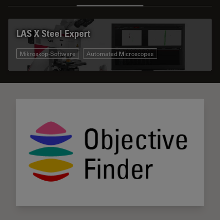
LAS X Steel Expert
Mikroskop-Software
Automated Microscopes