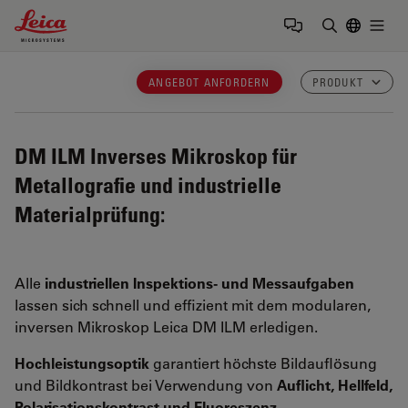
Leica Microsystems Logo
Togg
Suchbegrif
ANGEBOT ANFORDERN
PRODUKT
DM ILM
Inverses Mikroskop für
Metallografie und industrielle
Materialprüfung:
Alle
industriellen Inspektions- und Messaufgaben
lassen sich schnell und effizient mit dem modularen,
inversen Mikroskop Leica DM ILM erledigen.
Hochleistungsoptik
garantiert höchste Bildauflösung
und Bildkontrast bei Verwendung von
Auflicht, Hellfeld,
Polarisationskontrast und Fluoreszenz
.