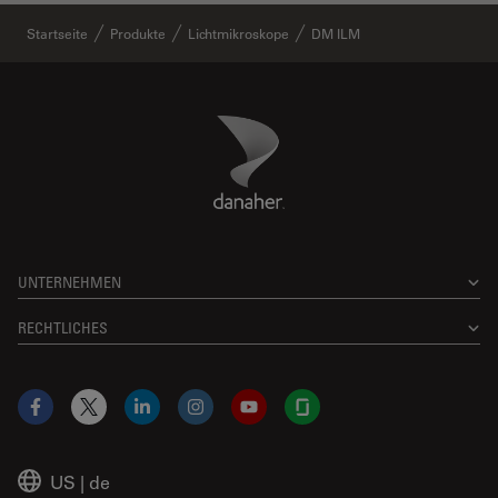
Startseite
Produkte
Lichtmikroskope
DM ILM
Danaher Logo
Footer
UNTERNEHMEN
RECHTLICHES
Facebook
X
LinkedIn
Instagram
YouTube
Glassdoor
US
|
de