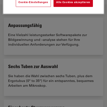
Cookie-Einstellungen
Alle Cookies akzeptieren
HAUPTMERKMALE
Anpassungsfähig
Eine Vielzahl leistungsstarker Softwarepakete zur
Bildgewinnung und –analyse stehen für Ihre
individuellen Anforderungen zur Verfügung.
Sechs Tuben zur Auswahl
Sie haben die Wahl zwischen sechs Tuben, plus dem
Ergotubus (0° to 35°) für ein entspanntes, bequemes
Arbeiten am Mikroskop.