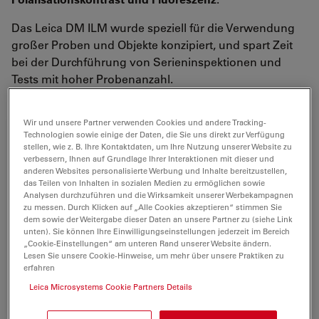
Das Leica DM ILM wurde speziell für die Verwendung
großer Proben und Objekte konzipiert, und spart Zeit
bei der Durchführung von Serieninspektionen und
Tests mit hoher Probenanzahl.
Wir und unsere Partner verwenden Cookies und andere Tracking-
Technologien sowie einige der Daten, die Sie uns direkt zur Verfügung
stellen, wie z. B. Ihre Kontaktdaten, um Ihre Nutzung unserer Website zu
verbessern, Ihnen auf Grundlage Ihrer Interaktionen mit dieser und
anderen Websites personalisierte Werbung und Inhalte bereitzustellen,
das Teilen von Inhalten in sozialen Medien zu ermöglichen sowie
Analysen durchzuführen und die Wirksamkeit unserer Werbekampagnen
zu messen. Durch Klicken auf „Alle Cookies akzeptieren“ stimmen Sie
dem sowie der Weitergabe dieser Daten an unsere Partner zu (siehe Link
unten). Sie können Ihre Einwilligungseinstellungen jederzeit im Bereich
„Cookie-Einstellungen“ am unteren Rand unserer Website ändern.
Lesen Sie unsere Cookie-Hinweise, um mehr über unsere Praktiken zu
erfahren
Leica Microsystems Cookie Partners Details