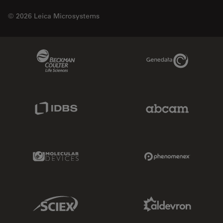
© 2026 Leica Microsystems
Beckman Coulter Link
Genedata Link
IDBS Link
Abcam Limited
Molecular Devices Link
Phenomenex L
Sciex Link
Aldevron Link